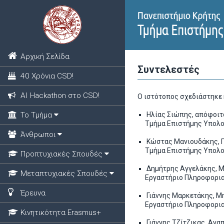
Αρχική Σελίδα
Συντελεστές
40 Χρόνια CSD!
ΑΙ Hackathon στο CSD!
Ο ιστότοπος σχεδιάστηκε 
Το Τμήμα
Ηλίας Σιώπης, απόφοιτ
Τμήμα Επιστήμης Υπολογ
Άνθρωποι
Κώστας Μανιουδάκης, 
Τμήμα Επιστήμης Υπολογ
Προπτυχιακές Σπουδές
Δημήτρης Αγγελάκης, Μ
Μεταπτυχιακές Σπουδές
Εργαστήριο Πληροφοριακώ
Έρευνα
Γιάννης Μαρκετάκης, Μ
Εργαστήριο Πληροφοριακώ
Κινητικότητα Erasmus+
Γιάννης Τζίτζικας, Αν