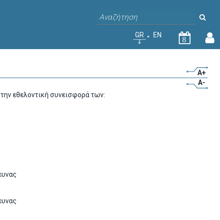
GR
EN
8
A+
A-
 την εθελοντική συνεισφορά των:
ευνας
ευνας