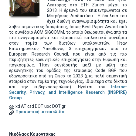
Λέκτορας στο ETH Zurich μέχρι το
2013
. Η έρευνά του επικεντρώνεται σε
Μετρήσεις Διαδικτύου.
Η δουλειά του
έχει διεθνή αναγνωρισιμότητα και έχει
λάβει σημαντικές διακρίσεις, όπως Best Paper Award από
το συνέδριο ACM SIGCOMM, το οποίο θεωρείται ένα από τα
πιο αναγνωρισμένα και εξαιρετικά επιλεκτικά συνέδρια
στον τομέα των δικτύων υπολογιστών. Ήταν
Επιστημονικός Υπεύθυνος 3 επιχορηγήσεων από το
European Research Council, που είναι από τις πιο
περιζήτητες ερευνητικές επιχορηγήσεις στην Ευρώπη και
παγκοσμίως. Ήταν συνιδρυτής μαζί με μέλη της
ερευνητικής του ομάδας της εταιρείας Code BGP που
εξαγοράστηκε από τη Cisco το 2023 (μια πολύ σημαντική
εταιρεία στον τομέα της τεχνολογίας, ιδιαίτερα στα δίκτυα
και την κυβερνοασφάλεια).
Ηγείται του
Internet
Security, Privacy, and Intelligence Research (INSPIRE)
Group
.
xd AT csd DOT uoc DOT gr
Προσωπική ιστοσελίδα
Νικόλαος Κομοντάκης