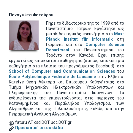
Παναγιώτα Φατούρου
Πήρε το διδακτορικό της το 1999 από το
Πανεπιστήμιο Πατρών. Εργάστηκε ως
μεταδιδακτορικός ερευνήτρια στο
Max-
Planck Institut für Informatik
στη
Γερμανία και στο
Computer Science
Department
του Πανεπιστημίου του
Τορόντο στον Καναδά. Έχει επίσης
εργαστεί ως επισκέπτρια καθηγήτρια (και ως επισκέπτρια
καθηγήτρια στα πλαίσια του προγράμματος Ecocloud) στο
School of Computer and Communication Sciences
του
École Polytechnique Fédérale de Lausanne
στην Ελβετία.
Κατείχε θέση Λέκτορα και Επίκουρου Καθηγήτριας στο
Τμήμα Μηχανικών Ηλεκτρονικών Υπολογιστών και
Πληροφορικής του Πανεπιστημίου Ιωαννίνων. Τα
ενδιαφέροντα της επικεντρώνονται στις περιοχές του
Κατανεμημένου και Παράλληλου Υπολογισμού, των
Αλγορίθμων και της Πολυπλοκότητας, καθώς και στην
Πειραματική Ανάλυση Αλγορίθμων.
faturu AT csd DOT uoc DOT gr
Προσωπική ιστοσελίδα