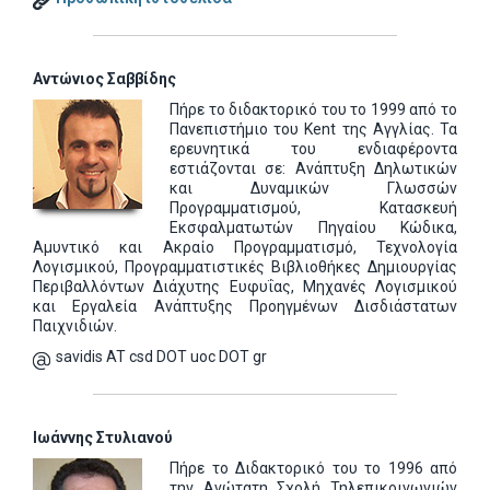
Αντώνιος Σαββίδης
Πήρε το διδακτορικό του το 1999 από το
Πανεπιστήμιο του Kent της Αγγλίας. Τα
ερευνητικά του ενδιαφέροντα
εστιάζονται σε: Ανάπτυξη Δηλωτικών
και Δυναμικών Γλωσσών
Προγραμματισμού, Κατασκευή
Εκσφαλματωτών Πηγαίου Κώδικα,
Αμυντικό και Ακραίο Προγραμματισμό, Τεχνολογία
Λογισμικού, Προγραμματιστικές Βιβλιοθήκες Δημιουργίας
Περιβαλλόντων Διάχυτης Ευφυΐας, Μηχανές Λογισμικού
και Εργαλεία Ανάπτυξης Προηγμένων Δισδιάστατων
Παιχνιδιών.
savidis AT csd DOT uoc DOT gr
Ιωάννης Στυλιανού
Πήρε το Διδακτορικό του το 1996 από
την Ανώτατη Σχολή Τηλεπικοινωνιών