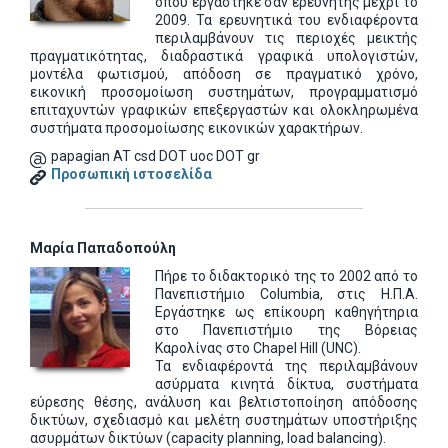
όπου εργάστηκε σαν ερευνητής μέχρι το
2009. Τα ερευνητικά του ενδιαφέροντα
περιλαμβάνουν τις περιοχές μεικτής
πραγματικότητας, διαδραστικά γραφικά υπολογιστών,
μοντέλα φωτισμού, απόδοση σε πραγματικό χρόνο,
εικονική προσομοίωση συστημάτων, προγραμματισμό
επιταχυντών γραφικών επεξεργαστών και ολοκληρωμένα
συστήματα προσομοίωσης εικονικών χαρακτήρων.
papagian AT csd DOT uoc DOT gr
Προσωπική ιστοσελίδα
Μαρία Παπαδοπούλη
Πήρε το διδακτορικό της το 2002 από το
Πανεπιστήμιο Columbia, στις Η.Π.Α.
Εργάστηκε ως επίκουρη καθηγήτηρια
στο Πανεπιστήμιο της Βόρειας
Καρολίνας στο Chapel Hill (UNC).
Τα ενδιαφέροντά της περιλαμβάνουν
ασύρματα κινητά δίκτυα, συστήματα
εύρεσης θέσης, ανάλυση και βελτιστοποίηση απόδοσης
δικτύων, σχεδιασμό και μελέτη συστημάτων υποστήριξης
ασυρμάτων δικτύων (capacity planning, load balancing).