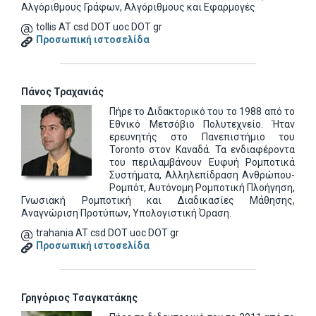
Αλγόριθμους Γράφων, Αλγόριθμους και Εφαρμογές
tollis AT csd DOT uoc DOT gr
Προσωπική ιστοσελίδα
Πάνος Τραχανιάς
Πήρε το Διδακτορικό του το 1988 από το
Εθνικό Μετσόβιο Πολυτεχνείο. Ήταν
ερευνητής στο Πανεπιστήμιο του
Toronto στον Καναδά. Τα ενδιαφέροντα
του περιλαμβάνουν Ευφυή Ρομποτικά
Συστήματα, Αλληλεπίδραση Ανθρώπου-
Ρομπότ, Αυτόνομη Ρομποτική Πλοήγηση,
Γνωσιακή Ρομποτική και Διαδικασίες Μάθησης,
Αναγνώριση Προτύπων, Υπολογιστική Όραση.
trahania AT csd DOT uoc DOT gr
Προσωπική ιστοσελίδα
Γρηγόριος Τσαγκατάκης