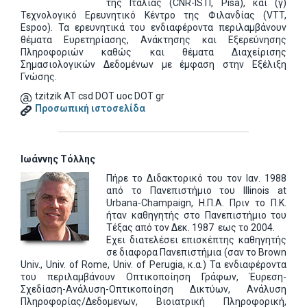
της Ιταλίας (CNR-ISTI, Pisa), και (γ)
Τεχνολογικό Ερευνητικό Κέντρο της Φιλανδίας (VTT,
Espoo). Τα ερευνητικά του ενδιαφέροντα περιλαμβάνουν
θέματα Ευρετηρίασης, Ανάκτησης και Εξερεύνησης
Πληροφοριών καθώς και θέματα Διαχείρισης
Σημασιολογικών Δεδομένων με έμφαση στην Εξέλιξη
Γνώσης.
tzitzik AT csd DOT uoc DOT gr
Προσωπική ιστοσελίδα
Ιωάννης Τόλλης
Πήρε το Διδακτορικό του τον Ιαν. 1988
από το Πανεπιστήμιο του Illinois at
Urbana-Champaign, Η.Π.Α. Πριν το Π.Κ.
ήταν καθηγητής στο Πανεπιστήμιο του
Τέξας από τον Δεκ. 1987 εως το 2004.
Εχει διατελέσει επισκέπτης καθηγητής
σε διαφορα Πανεπιστήμια (σαν το Brown
Univ., Univ. of Rome, Univ. of Perugia, κ.α.) Τα ενδιαφέροντα
του περιλαμβάνουν Οπτικοποίηση Γράφων, Έυρεση-
Σχεδίαση-Ανάλυση-Οπτικοποίηση Δικτύων, Ανάλυση
Πληροφορίας/Δεδομενων, Βιοιατρική Πληροφορική,