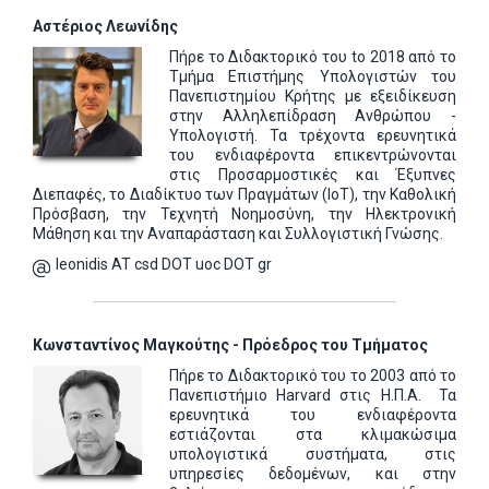
Αστέριος Λεωνίδης
Πήρε το Διδακτορικό του to 2018 από το
Τμήμα Επιστήμης Υπολογιστών του
Πανεπιστημίου Κρήτης με εξειδίκευση
στην Αλληλεπίδραση Ανθρώπου -
Υπολογιστή. Τα τρέχοντα ερευνητικά
του ενδιαφέροντα επικεντρώνονται
στις Προσαρμοστικές και Έξυπνες
Διεπαφές, το Διαδίκτυο των Πραγμάτων (IoT), την Καθολική
Πρόσβαση, την Τεχνητή Νοημοσύνη, την Ηλεκτρονική
Μάθηση και την Αναπαράσταση και Συλλογιστική Γνώσης.
leonidis AT csd DOT uoc DOT gr
Κωνσταντίνος Μαγκούτης - Πρόεδρος του Τμήματος
Πήρε το Διδακτορικό του το 2003 από το
Πανεπιστήμιο
Harvard
στις Η.Π.Α.
Τα
ερευνητικά του ενδιαφέροντα
εστιάζονται στα κλιμακώσιμα
υπολογιστικά συστήματα, στις
υπηρεσίες δεδομένων, και στην