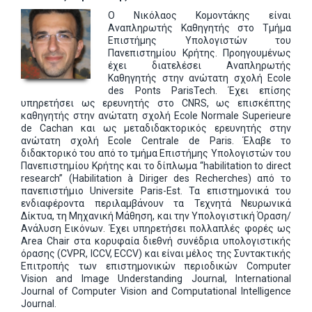
Ο Νικόλαος Κομοντάκης είναι
Αναπληρωτής Καθηγητής στο Τμήμα
Επιστήμης Υπολογιστών του
Πανεπιστημίου Κρήτης. Προηγουμένως
έχει διατελέσει Αναπληρωτής
Καθηγητής στην ανώτατη σχολή Ecole
des Ponts ParisTech. Έχει επίσης
υπηρετήσει ως ερευνητής στο CNRS, ως επισκέπτης
καθηγητής στην ανώτατη σχολή Ecole Normale Superieure
de Cachan και ως μεταδιδακτορικός ερευνητής στην
ανώτατη σχολή Ecole Centrale de Paris. Έλαβε το
διδακτορικό του από το τμήμα Επιστήμης Υπολογιστών του
Πανεπιστημίου Κρήτης και το δίπλωμα “habilitation to direct
research” (Habilitation à Diriger des Recherches) από το
πανεπιστήμιο Universite Paris-Est. Τα επιστημονικά του
ενδιαφέροντα περιλαμβάνουν τα Τεχνητά Νευρωνικά
Δίκτυα, τη Μηχανική Μάθηση, και την Υπολογιστική Όραση/
Ανάλυση Εικόνων. Έχει υπηρετήσει πολλαπλές φορές ως
Area Chair στα κορυφαία διεθνή συνέδρια υπολογιστικής
όρασης (CVPR, ICCV, ECCV) και είναι μέλος της Συντακτικής
Επιτροπής των επιστημονικών περιοδικών Computer
Vision and Image Understanding Journal, International
Journal of Computer Vision and Computational Intelligence
Journal.