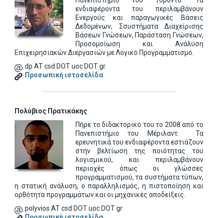
Πανεπιστήμιο του Τορόντο. Τα
ενδιαφέροντα του περιλαμβάνουν
Ενεργούς και παραγωγικές Βάσεις
Δεδομένων, Σσυστήματα Διαχείρισης
Βάσεων Γνώσεων, Παράσταση Γνώσεων,
Προσομοίωση και Ανάλυση
Επιχειρησιακών Διεργασιών με Λογικό Προγραμματισμό.
dp AT csd DOT uoc DOT gr
Προσωπική ιστοσελίδα
Πολύβιος Πρατικάκης
Πήρε το διδακτορικό του το 2008 από το
Πανεπιστήμιο του Μέριλαντ. Τα
ερευνητικά του ενδιαφέροντα εστιάζουν
στην βελτίωση της ποιότητας του
λογισμικού, και περιλαμβάνουν
περιοχές όπως οι γλώσσες
προγραμματισμού, τα συστήματα τύπων,
η στατική ανάλυση, ο παραλληλισμός, η πιστοποίηση και
ορθότητα προγραμμάτων και οι μηχανικές αποδείξεις.
polyvios AT csd DOT uoc DOT gr
Προσωπική ιστοσελίδα