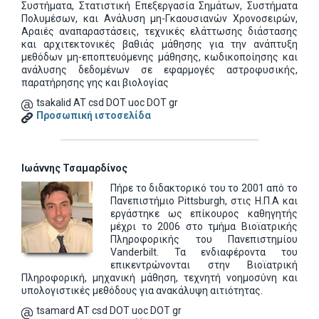
Συστήματα, Στατιστική Επεξεργασία Σημάτων, Συστήματα
Πολυμέσων, και Ανάλυση μη-Γκαουσιανών Χρονοσειρών,
Αραιές αναπαραστάσεις, τεχνικές ελάττωσης διάστασης
και αρχιτεκτονικές βαθιάς μάθησης για την ανάπτυξη
μεθόδων μη-εποπτευόμενης μάθησης, κωδικοποίησης και
ανάλυσης δεδομένων σε εφαρμογές αστροφυσικής,
παρατήρησης γης και βιολογίας
tsakalid AT csd DOT uoc DOT gr
Προσωπική ιστοσελίδα
Ιωάννης Τσαμαρδίνος
Πήρε το διδακτορικό του το 2001 από το
Πανεπιστήμιο Pittsburgh, στις Η.Π.Α και
εργάστηκε ως επίκουρος καθηγητής
μέχρι το 2006 στο τμήμα Βιοϊατρικής
Πληροφορικής του Πανεπιστημίου
Vanderbilt. Τα ενδιαφέροντα του
επικεντρώνονται στην Βιοϊατρική
Πληροφορική, μηχανική μάθηση, τεχνητή νοημοσύνη και
υπολογιστικές μεθόδους για ανακάλυψη αιτιότητας.
tsamard AT csd DOT uoc DOT gr