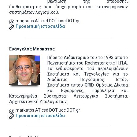
βελτίωση της απόδοσης,
διαθεσιμότητας και διαχειρισιμότητας κατανεμημένων
συστημάτων λογισμικού.
magoutis AT csd DOT uoc DOT gr
Προσωπική ιστοσελίδα
Ευάγγελος Μαρκάτος
Πήρε το Διδακτορικό του το 1993 από το
Πανεπιστήμιο του Rochester στις Η.Π.Α.
Τα ενδιαφέροντα του περιλαμβάνουν
Συστήματα και Τεχνολογίες για το
Διαδίκτυο, Παγκόσμιος Ιστός,
Συστήματα τύπου GRID, Ομότιμα Δίκτυα
και Εφαρμογές, Παράλληλα και
Κατανεμημένα Συστήματα, Λειτουργικά Συστήματα,
Αρχιτεκτονική Υπολογιστών.
markatos AT csd DOT uoc DOT gr
Προσωπική ιστοσελίδα