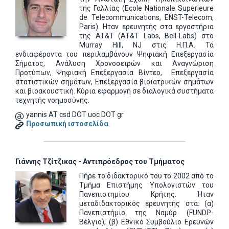
της Γαλλίας (Ecole Nationale Superieure
de Telecommunications, ΕNST-Telecom,
Paris). Ηταν ερευνητής στα εργαστήρια
της AT&T (AT&T Labs, Bell-Labs) στο
Murray Hill, NJ στις Η.Π.Α. Τα
ενδιαφέροντα του περιλαμβάνουν Ψηφιακή Επεξεργασία
Σήματος, Ανάλυση Χρονοσειρών και Αναγνώριση
Προτύπων, Ψηφιακή Επεξεργασία Βίντεο, Επεξεργασία
στατιστικών σημάτων, Επεξεργασία βιοϊατρικών σημάτων
και βιοακουστική. Κύρια εφαρμογή σε διαλογικά συστήματα
τεχνητής νοημοσύνης.
yannis AT csd DOT uoc DOT gr
Προσωπική ιστοσελίδα
Γιάννης Τζίτζικας - Αντιπρόεδρος του Τμήματος
Πήρε το διδακτορικό του το 2002 από το
Τμήμα Επιστήμης Υπολογιστών του
Πανεπιστημίου Κρήτης. Ήταν
μεταδιδακτορικός ερευνητής στα: (α)
Πανεπιστήμιο της Ναμύρ (FUNDP-
Βέλγιο), (β) Εθνικό Συμβούλιο Ερευνών