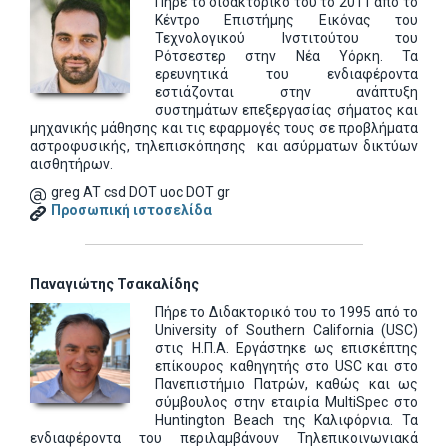
Πήρε το διδακτορικό του το 2011 από το
Κέντρο Επιστήμης Εικόνας του
Τεχνολογικού Ινστιτούτου του
Ρότσεστερ στην Νέα Υόρκη. Τα
ερευνητικά του ενδιαφέροντα
εστιάζονται στην ανάπτυξη
συστημάτων επεξεργασίας σήματος και
μηχανικής μάθησης και τις εφαρμογές τους σε προβλήματα
αστροφυσικής, τηλεπισκόπησης και ασύρματων δικτύων
αισθητήρων.
greg AT csd DOT uoc DOT gr
Προσωπική ιστοσελίδα
Παναγιώτης Τσακαλίδης
Πήρε το Διδακτορικό του το 1995 από το
University of Southern California (USC)
στις Η.Π.Α. Εργάστηκε ως επισκέπτης
επίκουρος καθηγητής στο USC και στο
Πανεπιστήμιο Πατρών, καθώς και ως
σύμβουλος στην εταιρία MultiSpec στο
Huntington Beach της Καλιφόρνια. Τα
ενδιαφέροντα του περιλαμβάνουν Τηλεπικοινωνιακά