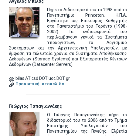
Άγγελος Μπίλας
Πήρε το Διδακτορικό του το 1998 από το
Πανεπιστήμιο Princeton, Η.Π.Α.
Εργάστηκε ως Επίκουρος Καθηγητής
στο Πανεπιστήμιο του Τορόντο (1998-
2002). Τα ενδιαφέροντά του
περιλαμβάνουν γενικά τα Συστήματα
Υπολογιστών, το Λογισμικό
Συστημάτων και την Αρχιτεκτονική Υπολογιστών, με
έμφαση τα τελευταία χρόνια σε Συστήματα Αποθήκευσης
Δεδομένων (Storage Systems) και Εξυπηρετητές Κέντρων
Δεδομένων (Datacenter Servers).
bilas AT csd DOT uoc DOT gr
Προσωπική ιστοσελίδα
Γεώργιος Παπαγιαννάκης
Ο Γιώργος Παπαγιαννάκης πήρε το
διδακτορικό του το 2006 από το Τμήμα
Επιστήμης Υπολογιστών του
Πανεπιστημίου της Γενεύης, Ελβετία