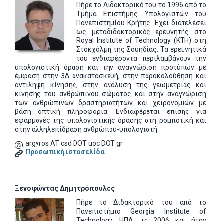
Πήρε το Διδακτορικό του το 1996 από το
Τμήμα Επιστήμης Υπολογιστών του
Πανεπιστημίου Κρήτης. Έχει διατελέσει
ως μεταδιδακτορικός ερευνητής στο
Royal Institute of Technology (KTH) στη
Στοκχόλμη της Σουηδίας. Τα ερευνητικά
του ενδιαφέροντα περιλαμβάνουν την
υπολογιστική όραση και την αναγνώριση προτύπων με
έμφαση στην 3Δ ανακατασκευή, στην παρακολούθηση και
αντίληψη κίνησης, στην ανάλυση της γεωμετρίας και
κίνησης του ανθρώπινου σώματος και στην αναγνώριση
των ανθρώπινων δραστηριοτήτων και χειρονομιών με
βάση οπτική πληροφορία. Ενδιαφέρεται επίσης για
εφαρμογές της υπολογιστικής όρασης στη ρομποτική και
στην αλληλεπίδραση ανθρώπου-υπολογιστή.
argyros AT csd DOT uoc DOT gr
Προσωπική ιστοσελίδα
Ξενοφώντας Δημητρόπουλος
Πήρε το Διδακτορικό του
από το
Πανεπιστήμιο Georgia Institute of
Technology, ΗΠΑ, το 2006
και ήταν