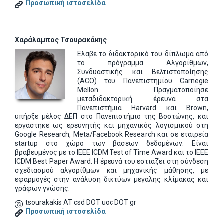
Προσωπική ιστοσελίδα
Χαράλαμπος Τσουρακάκης
Ελαβε το διδακτορικό του δίπλωμα από
το πρόγραμμα Αλγορίθμων,
Συνδυαστικής και Βελτιστοποίησης
(ACO) του Πανεπιστημίου Carnegie
Mellon. Πραγματοποίησε
μεταδιδακτορική έρευνα στα
Πανεπιστήμια Harvard και Brown,
υπήρξε μέλος ΔΕΠ στο Πανεπιστήμιο της Βοστώνης, και
εργάστηκε ως ερευνητής και μηχανικός λογισμικού στη
Google Research, Meta/Facebook Research και σε εταιρεία
startup στο χώρο των βάσεων δεδομένων. Είναι
βραβευμένος με το IEEE ICDM Test of Time Award και το IEEE
ICDM Best Paper Award. Η έρευνά του εστιάζει στη σύνδεση
σχεδιασμού αλγορίθμων και μηχανικής μάθησης, με
εφαρμογές στην ανάλυση δικτύων μεγάλης κλίμακας και
γράφων γνώσης.
tsourakakis AT csd DOT uoc DOT gr
Προσωπική ιστοσελίδα