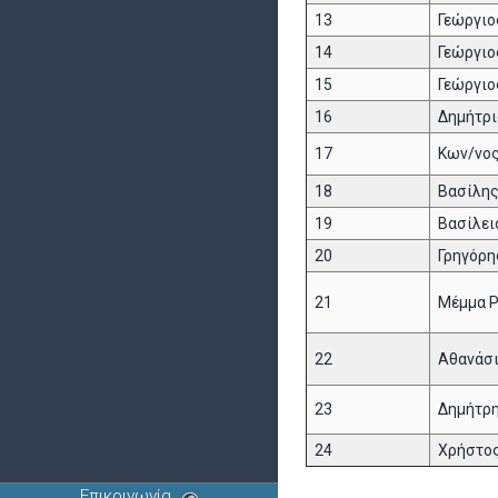
13
Γεώργιο
14
Γεώργιο
15
Γεώργιο
16
Δημήτρι
17
Κων/νος
18
Βασίλης
19
Βασίλει
20
Γρηγόρη
21
Μέμμα 
22
Αθανάσ
23
Δημήτρη
24
Χρήστο
Επικοινωνία