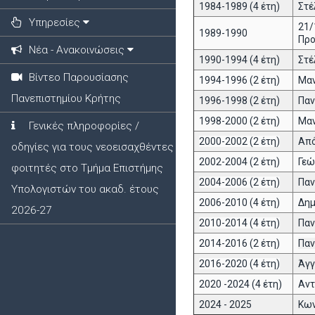
1984-1989 (4 έτη)
Στέ
Υπηρεσίες
21/
1989-1990
Προ
Νέα - Ανακοινώσεις
1990-1994 (4 έτη)
Στέ
Βίντεο Παρουσίασης
1994-1996 (2 έτη)
Μαν
Πανεπιστημίου Κρήτης
1996-1998 (2 έτη)
Παν
1998-2000 (2 έτη)
Μαν
Γενικές πληροφορίες /
2000-2002 (2 έτη)
Από
οδηγίες για τους νεοεισαχθέντες
2002-2004 (2 έτη)
Γεώ
φοιτητές στο Τμήμα Επιστήμης
2004-2006 (2 έτη)
Πα
Υπολογιστών του ακαδ. έτους
2006-2010 (4 έτη)
Δημ
2026-27
2010-2014 (4 έτη)
Πα
2014-2016 (2 έτη)
Πα
2016-2020 (4 έτη)
Άγγ
2020 -2024 (4 έτη)
Αντ
2024 - 2025
Κων