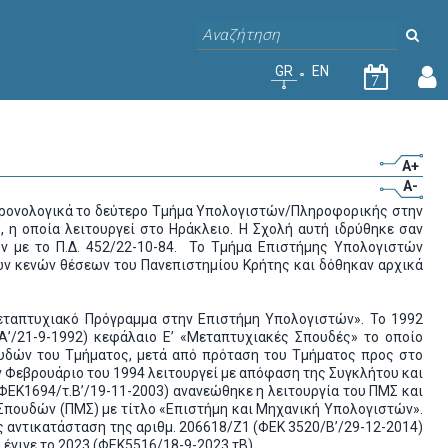
GR
EN
7
A+
A-
 χρονολογικά το δεύτερο Τμήμα Yπολογιστών/Πληροφορικής στην
 η οποία λειτουργεί στο Ηράκλειο. Η Σχολή αυτή ιδρύθηκε σαν
ν με το Π.Δ. 452/22-10-84. Το Τμήμα Επιστήμης Υπολογιστών
 των κενών θέσεων του Πανεπιστημίου Κρήτης και δόθηκαν αρχικά
εταπτυχιακό Πρόγραμμα στην Επιστήμη Υπολογιστών». Το 1992
’/21-9-1992) κεφάλαιο Ε’ «Μεταπτυχιακές Σπουδές» το οποίο
ουδών του Τμήματος, μετά από πρόταση του Τμήματος προς στο
 Φεβρουάριο του 1994 λειτουργεί με απόφαση της Συγκλήτου και
(ΦΕΚ1694/τ.Β’/19-11-2003) ανανεώθηκε η λειτουργία του ΠΜΣ και
πουδών (ΠΜΣ) με τίτλο «Επιστήμη και Μηχανική Υπολογιστών».
ις αντικατάσταση της αριθμ. 206618/Ζ1 (ΦΕΚ 3520/Β’/29-12-2014)
γινε το 2023 (ΦΕΚ5516/18-9-2023 τΒ).