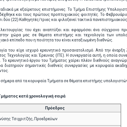
αδιακά με εξαίρετους επιστήμονες. Το Τμήμα Επιστήμης Υπολογιστ
 δέχθηκε και τους πρώτους προπτυχιακούς φοιτητές. Το Φεβρουάρι
οσι δύο (22) Καθηγητές/τριες και φιλοξενεί τακτικά πανεπιστημιακ
 λειτουργίας του έχει αναπτύξει και εφαρμόσει ένα σύγχρονο π
 στην χώρα μας σε θέματα επιστήμης και τεχνολογία των υπολο
ιακό επίπεδο που η ποιότητα του είναι καταξιωμένη διεθνώς.
γία του είχε ισχυρό ερευνητικό προσανατολισμό. Από την έναρξη 
ος Τεχνολογίας και Έρευνας (ΙΤΕ). Η συνεργασία αυτή, η οποία συνε
η. Το ερευνητικό έργου του Τμήματος χαίρει πλέον διεθνούς αναγνώρ
α διατηρούν σημαντικές διεθνείς συνεργασίες με κορυφαία ακαδημ
ντος.
 σήμερα από τα κορυφαία Τμήματα σε θέματα επιστήμης υπολογιστών
μήματος κατά χρονολογική σειρά
Πρόεδρος
νύσης Τσιχριτζής, Προεδρεύων