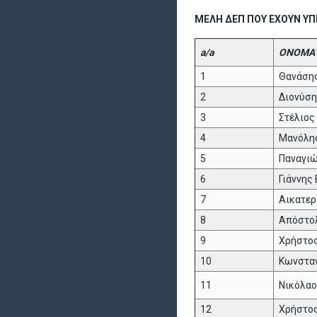
ΜΕΛΗ ΔΕΠ ΠΟΥ ΕΧΟΥΝ Υ
a/a
ΟΝΟΜΑ
1
Θανάσης
2
Διονύση
3
Στέλιος
4
Μανόλης
5
Παναγι
6
Γιάννης
7
Αικατερ
8
Απόστολ
9
Χρήστο
10
Κωνσταν
11
Νικόλαο
12
Χρήστος