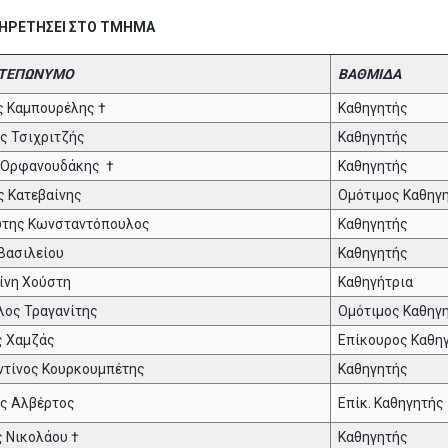
ΠΗΡΕΤΗΣΕΙ ΣΤΟ ΤΜΗΜΑ
ΤΕΠΩΝΥΜΟ
ΒΑΘΜΙΔΑ
 Καμπουρέλης †
Καθηγητής
ς Τσιχριτζής
Καθηγητής
 Ορφανουδάκης †
Καθηγητής
 Κατεβαίνης
Ομότιμος Καθηγ
ώτης Κωνσταντόπουλος
Καθηγητής
 Βασιλείου
Καθηγητής
ίνη Χούστη
Καθηγήτρια
ος Τραγανίτης
Ομότιμος Καθηγ
ς Χαμζάς
Επίκουρος Καθη
τίνος Κουρκουμπέτης
Καθηγητής
ς Αλβέρτος
Επίκ. Καθηγητής
 Νικολάου †
Καθηγητής