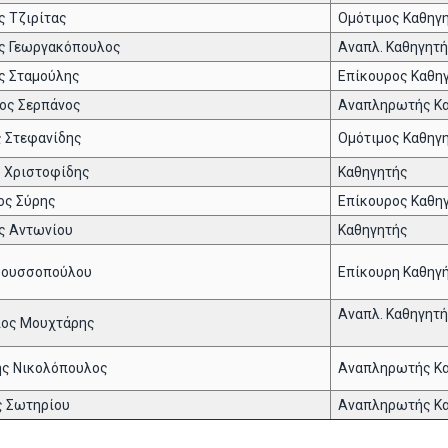
ς Τζιρίτας
Ομότιμος Καθηγ
ς Γεωργακόπουλος
Αναπλ. Καθηγητ
ς Σταμούλης
Επίκουρος Καθη
ος Σερπάνος
Αναπληρωτής Κ
 Στεφανίδης
Ομότιμος Καθηγ
 Χριστοφίδης
Καθηγητής
ος Σύρης
Επίκουρος Καθη
ς Αντωνίου
Καθηγητής
Ρουσσοπούλου
Επίκουρη Καθηγ
Αναπλ. Καθηγητ
ιος Μουχτάρης
ς Νικολόπουλος
Αναπληρωτής Κ
ς Σωτηρίου
Αναπληρωτής Κ