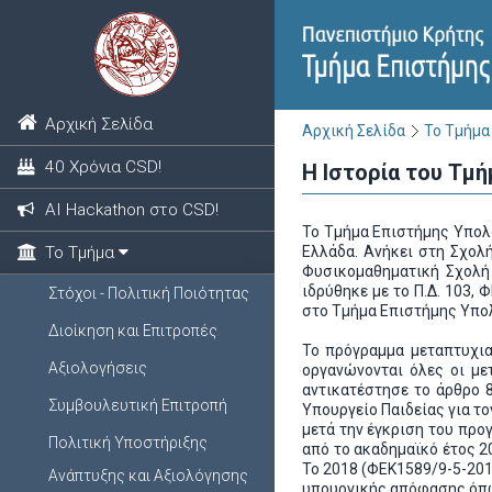
Αρχική Σελίδα
Αρχική Σελίδα
Το Τμήμα
40 Χρόνια CSD!
Η Ιστορία του Τμ
ΑΙ Hackathon στο CSD!
Το Τμήμα Επιστήμης Υπολ
Το Τμήμα
Ελλάδα. Ανήκει στη Σχολ
Φυσικομαθηματική Σχολή 
ιδρύθηκε με το Π.Δ. 103,
Στόχοι - Πολιτική Ποιότητας
στο Τμήμα Επιστήμης Υπολ
Διοίκηση και Επιτροπές
Το πρόγραμμα μεταπτυχια
Αξιολογήσεις
οργανώνονται όλες οι με
αντικατέστησε το άρθρο 
Συμβουλευτική Επιτροπή
Υπουργείο Παιδείας για τ
μετά την έγκριση του προ
Πολιτική Υποστήριξης
από το ακαδημαϊκό έτος 
Το 2018 (ΦΕΚ1589/9-5-2018
Ανάπτυξης και Αξιολόγησης
υπουργικής απόφασης όπως