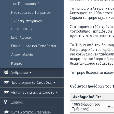
του Προσωπικού
Το Τμήμα στελεχώθηκε στ
Η ιστορία του Τμήματος
λειτουργεί το 1984 οπότε
Σήμερα το τμήμα έχει είκ
Έκθεση ιστορικών
Στα σαράντα (40) χρόνια
συστημάτων
τριτοβάθμια εκπαίδευση
προπτυχιακό και μεταπτυχ
Εκδηλώσεις
Το Τμήμα από την δημιουρ
Επικοινωνία και Τοποθεσία
Πληροφορικής του Ιδρύματ
για ερεύνα και εκπαίδευσ
Δεοντολογία
ακόμη περισσότερο σήμερ
Κτήριο
θέματα καίριου ενδιαφέρο
Άνθρωποι
Το Τμήμα θεωρείται πλέον
Προπτυχιακές Σπουδές
Ονόματα Προέδρων του Τ
Μεταπτυχιακές Σπουδές
Ακαδημαϊκά Έτη
Έρευνα
1983 (Ίδρυση του
Διο
Τμήματος)
Κινητικότητα Erasmus+