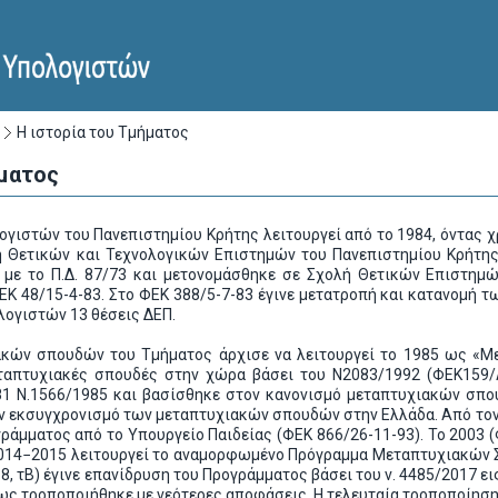
Η ιστορία του Τμήματος
ήματος
ογιστών του Πανεπιστημίου Κρήτης λειτουργεί από το 1984, όντας
ή Θετικών και Τεχνολογικών Επιστημών του Πανεπιστημίου Κρήτης,
με το Π.Δ. 87/73 και μετονομάσθηκε σε Σχολή Θετικών Επιστημώ
 ΦΕΚ 48/15-4-83. Στο ΦΕΚ 388/5-7-83 έγινε μετατροπή και κατανομή
ογιστών 13 θέσεις ΔΕΠ.
κών σπουδών του Τμήματος άρχισε να λειτουργεί το 1985 ως «Μ
ταπτυχιακές σπουδές στην χώρα βάσει του Ν2083/1992 (ΦΕΚ159/Α
81 Ν.1566/1985 και βασίσθηκε στον κανονισμό μεταπτυχιακών σπ
ον εκσυγχρονισμό των μεταπτυχιακών σπουδών στην Ελλάδα. Από τον
γράμματος από το Υπουργείο Παιδείας (ΦΕΚ 866/26-11-93). Το 2003 
2014−2015 λειτουργεί το αναμορφωμένο Πρόγραμμα Μεταπτυχιακών Σ
, τΒ) έγινε επανίδρυση του Προγράμματος βάσει του ν. 4485/2017 ε
 τροποποιήθηκε με νεότερες αποφάσεις. Η τελευταία τροποποίηση έ