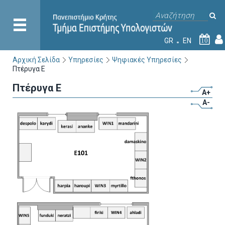
GR
EN
10
Αρχική Σελίδα
Υπηρεσίες
Ψηφιακές Υπηρεσίες
Πτέρυγα Ε
Πτέρυγα Ε
A+
A-