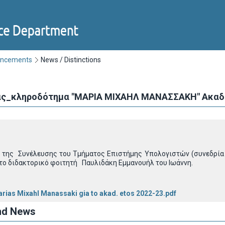
uncements
News / Distinctions
ς_κληροδότημα "ΜΑΡΙΑ ΜΙΧΑΗΛ ΜΑΝΑΣΣΑΚΗ" Ακαδ. 
της Συνέλευσης του Τμήματος Επιστήμης Υπολογιστών (συνεδρία 
το διδακτορικό φοιτητή Παυλιδάκη Εμμανουήλ του Ιωάννη.
ias Mixahl Manassaki gia to akad. etos 2022-23.pdf
nd News