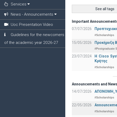
Services
See all tags
News - Announcements
Important Announcement
Uoc Presentation Video
07/07/2026
Προπτυχιακέ
Guidelines for the newcomers
#Scholarships
of the academic year 2026-27
15/05/2026
Προκήρυξη Β
#Postgraduate S
23/07/2024
Η Cisco Sy
Κρήτης
#Scholarships
Announcements and New
14/07/2026
ΑΠΟΝΟΜΗ_Υ
#Scholarships
22/05/2026
Announcement
#Scholarships