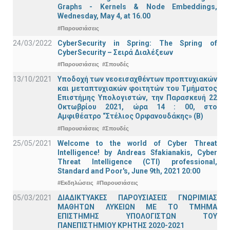
Graphs - Kernels & Νode Εmbeddings,
Wednesday, May 4, at 16.00
#Παρουσιάσεις
24/03/2022
CyberSecurity in Spring: The Spring of
CyberSecurity – Σειρά Διαλέξεων
#Παρουσιάσεις
#Σπουδές
13/10/2021
Υποδοχή των νεοεισαχθέντων προπτυχιακών
και μεταπτυχιακών φοιτητών του Τμήματος
Επιστήμης Υπολογιστών, την Παρασκευή 22
Οκτωβρίου 2021, ώρα 14 : 00, στο
Αμφιθέατρο “Στέλιος Ορφανουδάκης» (Β)
#Παρουσιάσεις
#Σπουδές
25/05/2021
Welcome to the world of Cyber Threat
Intelligence! by Andreas Sfakianakis, Cyber
Threat Intelligence (CTI) professional,
Standard and Poor's, June 9th, 2021 20:00
#Εκδηλώσεις
#Παρουσιάσεις
05/03/2021
ΔΙΑΔΙΚΤΥΑΚΕΣ ΠΑΡΟΥΣΙΑΣΕΙΣ ΓΝΩΡΙΜΙΑΣ
ΜΑΘΗΤΩΝ ΛΥΚΕΙΩΝ ΜΕ ΤΟ ΤΜΗΜΑ
ΕΠΙΣΤΗΜΗΣ ΥΠΟΛΟΓΙΣΤΩΝ ΤΟΥ
ΠΑΝΕΠΙΣΤΗΜΙΟΥ ΚΡΗΤΗΣ 2020-2021