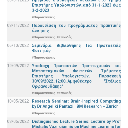
30/01/2023
Ημερίδες επισκέψεων Λυκείων στο Τμήμα
Επιστήμης Υπολογιστών_από 31-1-2023 έως
3-2-2023
#Παρουσιάσεις
08/11/2022
Παρουσίαση του προγράμματος πρακτικής
άσκησης
#Παρουσιάσεις
#Σπουδές
06/10/2022
Σεμινάρια Βιβλιοθήκης Για Πρωτοετείς
Φοιτητές
#Παρουσιάσεις
19/09/2022
Υποδοχή Πρωτοετών Προπτυχιακών και
Μεταπτυχιακών Φοιτητών Τμήματος
Επιστήμης Υπολογιστών, Παρασκευή
30/09/2022_12:00_Αμφιθέατρο "Στέλιος
Ορφανουδάκης"
#Παρουσιάσεις
#Σπουδές
10/05/2022
Research Seminar: Brain-Inspired Computing
by Dr Angeliki Pantazi, IBM Research – Zurich
#Παρουσιάσεις
03/05/2022
Distinguished Lecture Series: Lecture by Prof
Michalis Vazirgiannis on Machine Learning for