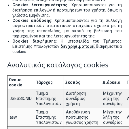
Cookies λειτουργικότητας
: Χρησιμοποιούνται για τη
διατήρηση επιλογών ή προτιμήσεων του χρήστη, όπως η
γλώσσα εμφάνισης.
Cookies απόδοσης
: Χρησιμοποιούνται για τη συλλογή
συγκεντρωτικών στατιστικών στοιχείων σχετικά με τη
χρήση της ιστοσελίδας, με σκοπό τη βελτίωση του
περιεχομένου και της λειτουργικότητας της.
Cookies διαφήμισης
: Η ιστοσελίδα του Τμήματος
Επιστήμης Υπολογιστών
δεν χρησιμοποιεί
διαφημιστικά
cookies.
Αναλυτικός κατάλογος cookies
Όνομα
Πάροχος
Σκοπός
Διάρκεια
Τ
cookie
Τμήμα
Διατήρηση
Μέχρι την
JSESSIONID
Επιστήμης
συνεδρίας
λήξη της
Υπολογιστών
χρήστη
συνεδρίας
Τμήμα
Αποθήκευση
Μέχρι την
asw
Επιστήμης
προτίμησης
λήξη της
Υπολογιστών
γλώσσας χρήστη
συνεδρίας