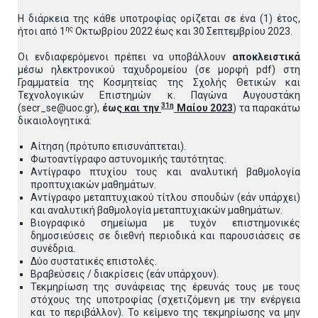
Η διάρκεια της κάθε υποτροφίας ορίζεται σε ένα (1) έτος,
ης
ήτοι από 1
Οκτωβρίου 2022 έως και 30 Σεπτεμβρίου 2023.
Οι ενδιαφερόμενοι πρέπει να υποβάλλουν
αποκλειστικά
μέσω ηλεκτρονικού ταχυδρομείου (σε μορφή pdf) στη
Γραμματεία της Κοσμητείας της Σχολής Θετικών και
Τεχνολογικών Επιστημών κ. Παγώνα Αυγουστάκη
31η
(secr_se@uoc.gr),
έως
και την
Μαίου 2023
) τα παρακάτω
δικαιολογητικά:
Αίτηση (πρότυπο επισυνάπτεται).
Φωτοαντίγραφο αστυνομικής ταυτότητας.
Αντίγραφο πτυχίου τους και αναλυτική βαθμολογία
προπτυχιακών μαθημάτων.
Αντίγραφο μεταπτυχιακού τίτλου σπουδών (εάν υπάρχει)
και αναλυτική βαθμολογία μεταπτυχιακών μαθημάτων.
Βιογραφικό σημείωμα με τυχόν επιστημονικές
δημοσιεύσεις σε διεθνή περιοδικά και παρουσιάσεις σε
συνέδρια.
Δύο συστατικές επιστολές.
Βραβεύσεις / διακρίσεις (εάν υπάρχουν).
Τεκμηρίωση της συνάφειας της έρευνάς τους με τους
στόχους της υποτροφίας (σχετιζόμενη με την ενέργεια
και το περιβάλλον). Το κείμενο της τεκμηρίωσης να μην