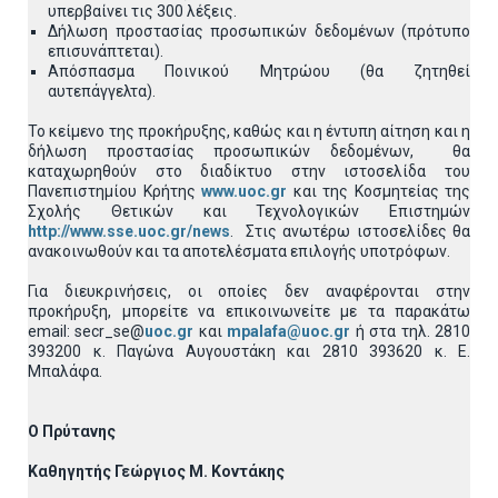
υπερβαίνει τις 300 λέξεις.
Δήλωση προστασίας προσωπικών δεδομένων (πρότυπο
επισυνάπτεται).
Απόσπασμα Ποινικού Μητρώου (θα ζητηθεί
αυτεπάγγελτα).
Το κείμενο της προκήρυξης, καθώς και η έντυπη αίτηση και η
δήλωση προστασίας προσωπικών δεδομένων, θα
καταχωρηθούν στο διαδίκτυο στην ιστοσελίδα του
Πανεπιστημίου Κρήτης
www.uoc.gr
και της Κοσμητείας της
Σχολής Θετικών και Τεχνολογικών Επιστημών
http://www.sse.uoc.gr/news
. Στις ανωτέρω ιστοσελίδες θα
ανακοινωθούν και τα αποτελέσματα επιλογής υποτρόφων.
Για διευκρινήσεις, οι οποίες δεν αναφέρονται στην
προκήρυξη, μπορείτε να επικοινωνείτε με τα παρακάτω
email: secr_se@
uoc.gr
και
mpalafa@uoc.gr
ή στα τηλ. 2810
393200 κ. Παγώνα Αυγουστάκη και 2810 393620 κ. Ε.
Μπαλάφα.
Ο Πρύτανης
Καθηγητής Γεώργιος Μ. Κοντάκης