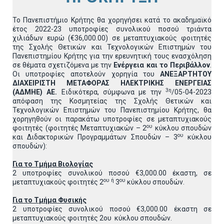
Το Πανεπιστήμιο Κρήτης θα χορηγήσει κατά το ακαδημαϊκό
έτος 2022-23 υποτροφίες συνολικού ποσού τριάντα
χιλιάδων ευρώ (€36,000.00) σε μεταπτυχιακούς φοιτητές
της Σχολής Θετικών και Τεχνολογικών Επιστημών του
Πανεπιστημίου Κρήτης για την ερευνητική τους ενασχόληση
σε θέματα σχετιζόμενα με την
Ενέργεια και το Περιβάλλον
.
Οι υποτροφίες αποτελούν χορηγία του
ΑΝΕΞΑΡΤΗΤΟΥ
ΔΙΑΧΕΙΡΙΣΤΗ ΜΕΤΑΦΟΡΑΣ ΗΛΕΚΤΡΙΚΗΣ ΕΝΕΡΓΕΙΑΣ
3η
(ΑΔΜΗΕ) ΑΕ.
Ειδικότερα, σύμφωνα με την
/05-04-2023
απόφαση της Κοσμητείας της Σχολής Θετικών και
Τεχνολογικών Επιστημών του Πανεπιστημίου Κρήτης, θα
χορηγηθούν οι παρακάτω υποτροφίες σε μεταπτυχιακούς
ου
φοιτητές (φοιτητές Μεταπτυχιακών – 2
κύκλου σπουδών
ου
και Διδακτορικών Προγραμμάτων Σπουδών – 3
κύκλου
σπουδών):
Για το Τμήμα Βιολογίας
2 υποτροφίες συνολικού ποσού €3,000.00 έκαστη, σε
ου ή
ου
μεταπτυχιακούς φοιτητές 2
3
κύκλου σπουδών.
Για το Τμήμα Φυσικής
2 υποτροφίες συνολικού ποσού €3,000.00 έκαστη σε
μεταπτυχιακούς φοιτητές 2ου
κύκλου σπουδών.