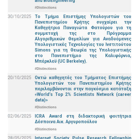
and BioEngineering
#Distinctions
30/10/2025
Το Τμήμα Επιστήμης Υπολογιστών του
Πανεπιστημίου Κρήτης συγχαίρει την
Καθηγήτρια Παναγιώτα Φατούρου για τη
συμμετοχή της στο Πρόγραμμα
Αλγοριθμικών Θεμελίων για Αναδυόμενες
Υπολογιστικές Τεχνολογίες του Ινστιτούτου
Simons για τη Θεωρία της Υπολογιστικής
στο Πανεπιστήμιο της Καλιφόρνια,
Μπέρκλεϋ (UC Berkeley).
#Distinctions
20/10/2025
Οκτώ καθηγητές του Τμήματος Επιστήμης
Υπολογιστών του Πανεπιστημίου Κρήτης
περιλαμβάνονται στην παγκόσμια κατάταξη
«World’s Top 2% Scientists Network (career
data)»
#Distinctions
02/06/2025
ICRA Award στη διδακτορική φοιτήτρια
Δέσποινα Αικ. Αργυροπούλου
#Distinctions
28/05/2025
Internet Society Pulse Research Fellowship