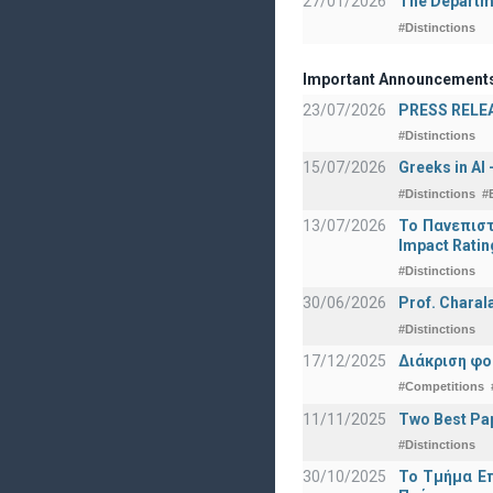
27/01/2026
The Departme
#Distinctions
Important Announcement
23/07/2026
PRESS RELEAS
#Distinctions
15/07/2026
Greeks in AI
#Distinctions
#
13/07/2026
Το Πανεπιστ
Impact Ratin
#Distinctions
30/06/2026
Prof. Charal
#Distinctions
17/12/2025
Διάκριση φο
#Competitions
11/11/2025
Two Best Pap
#Distinctions
30/10/2025
Το Τμήμα Επ