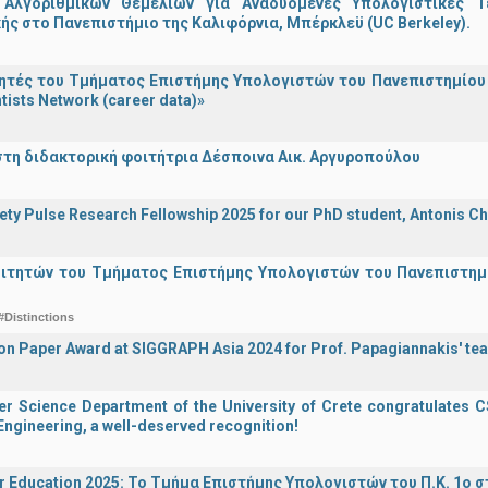
Αλγοριθμικών Θεμελίων για Αναδυόμενες Υπολογιστικές Τ
ής στο Πανεπιστήμιο της Καλιφόρνια, Μπέρκλεϋ (UC Berkeley).
τές του Τμήματος Επιστήμης Υπολογιστών του Πανεπιστημίου 
tists Network (career data)»
στη διδακτορική φοιτήτρια Δέσποινα Αικ. Αργυροπούλου
iety Pulse Research Fellowship 2025 for our PhD student, Antonis Ch
οιτητών του Τμήματος Επιστήμης Υπολογιστών του Πανεπιστημ
#Distinctions
on Paper Award at SIGGRAPH Asia 2024 for Prof. Papagiannakis' te
 Science Department of the University of Crete congratulates CS
ngineering, a well-deserved recognition!
r Education 2025: Το Τμήμα Επιστήμης Υπολογιστών του Π.Κ. 1ο σ