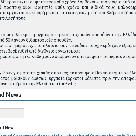
 50 προπτυχιακοί φοιτητές κάθε χρόνο λαμβάνουν υποτροφία από το 
0 προπτυχιακοί φοιτητές κάθε χρόνο και ειδικά τους καλοκαιρ
και έρχονται σε επαφή με απαιτητικά ερευνητικά προβλήματα (όπω
 επίλυσή τους.
ό τα μεγαλύτερα προγράμματα μεταπτυχιακών σπουδών στην Ελλάδα
πό 50 κάνουν διδακτορικές σπουδές.
ς του Τμήματος, στο πλαίσιο των σπουδών τους, κερδίζουν εξαιρετ
έχει βραβευθεί από διεθνείς οργανισμούς.
χιακοί φοιτητές κάθε χρόνο λαμβάνουν υποτροφία – οι περισσότεροι
ίζουν για μεταπτυχιακές σπουδές σε κορυφαία Πανεπιστήμια σε όλο 
ατος βρίσκουν αμέσως εργασία (αρκετοί μάλιστα πριν την αποφοί
Πανεπιστήμια στην Ελλάδα και διεθνώς
nd News
nd News