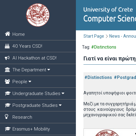
Home
Start Page
News - Anno
40 Years CSD!
Tag:
#Distinctions
AI Hackathon at CSD!
Γιατί να είναι πρώ
The Department
#Distinctions
#Postgrad
People
Αγαπητοί υποψήφιοι φοιτ
Undergraduate Studies
Μαζί με τα συγχαρητήριά 
Postgraduate Studies
στους καινούργιους δρόμ
μηχανογραφικού σας δελτ
Research
Erasmus+ Mobility