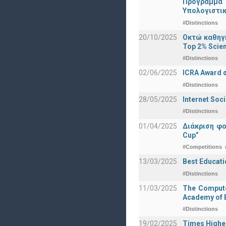
Πρόγραμμα 
Υπολογιστικ
#Distinctions
20/10/2025
Οκτώ καθηγη
Top 2% Scien
#Distinctions
02/06/2025
ICRA Award 
#Distinctions
28/05/2025
Internet Soc
#Distinctions
01/04/2025
Διάκριση φ
Cup”
#Competitions
13/03/2025
Best Educati
#Distinctions
11/03/2025
The Computer
Academy of E
#Distinctions
19/02/2025
Times Highe