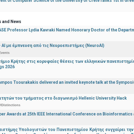
nt of Computer Science of the University of Crete ranks 1st in Gre
s and News
E Professor Lydia Kavraki Named Honorary Doctor of the Departmen
 - ΑΙ με έμπνευση από τις Νευροεπιστήμες (NeuroAI)
Events
ήμιο Κρήτης στις κορυφαίες θέσεις των ελληνικών πανεπιστημίων
gs 2026
ampos Tsourakakis delivered an invited keynote talk at the Sympos
ιτητών του τμήματος στο διαγωνισμό Hellenic University Hack
#Distinctions
er Awards at 25th IEEE International Conference on Bioinformatics
ιστήμης Υπολογιστών του Πανεπιστημίου Κρήτης συγχαίρει την