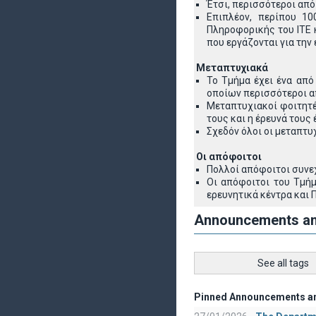
Έτσι, περισσότεροι από
Επιπλέον, περίπου 10
Πληροφορικής του ΙΤΕ 
που εργάζονται για την
Μεταπτυχιακά
Το Τμήμα έχει ένα απ
οποίων περισσότεροι α
Μεταπτυχιακοί φοιτητέ
τους και η έρευνά τους 
Σχεδόν όλοι οι μεταπτυ
Οι απόφοιτοι
Πολλοί απόφοιτοι συνεχ
Οι απόφοιτοι του Τμήμ
ερευνητικά κέντρα και 
Announcements a
See all tags
Pinned Announcements a