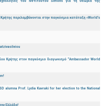
εχνολογίες του Ινστιτούτου Simons για τη Θεωρία της
Κρήτης περιλαμβάνονται στην παγκόσμια κατάταξη «World’s
atzivasileiou
ίου Κρήτης στον παγκόσμιο διαγωνισμό “Ambassador World
am!
D alumna Prof. Lydia Kavraki for her election to the National
την Ελλάδα!