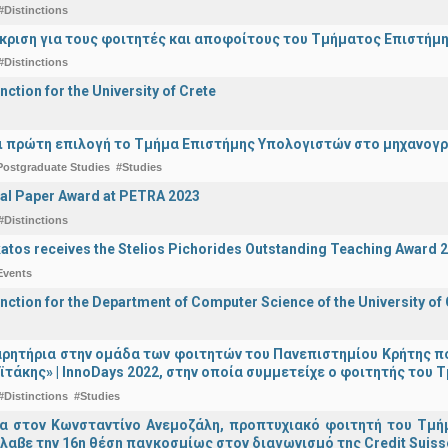
#Distinctions
άκριση για τους φοιτητές και αποφοίτους του Τμήματος Επιστήμ
#Distinctions
nction for the University of Crete
ναι πρώτη επιλογή το Τμήμα Επιστήμης Υπολογιστών στο μηχανογ
Postgraduate Studies
#Studies
al Paper Award at PETRA 2023
#Distinctions
katos receives the Stelios Pichorides Outstanding Teaching Award 
Events
inction for the Department of Computer Science of the University of
ρητήρια στην ομάδα των φοιτητών του Πανεπιστημίου Κρήτης π
ϊτάκης» | InnoDays 2022, στην οποία συμμετείχε ο φοιτητής το
#Distinctions
#Studies
ια στον Κωνσταντίνο Ανεμοζάλη, προπτυχιακό φοιτητή του Τμή
λαβε την 16η θέση παγκοσμίως στον διαγωνισμό της Credit Suiss