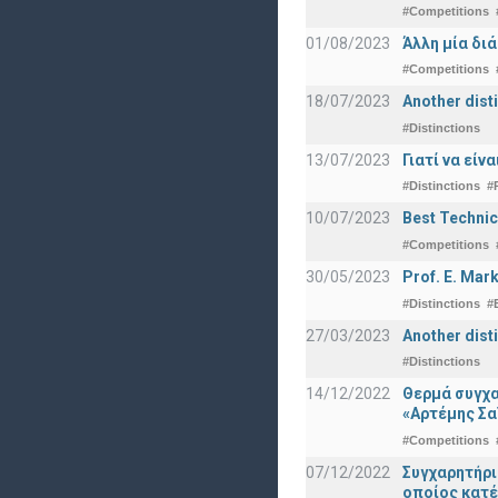
#Competitions
01/08/2023
Άλλη μία δι
#Competitions
18/07/2023
Another disti
#Distinctions
13/07/2023
Γιατί να εί
#Distinctions
#
10/07/2023
Best Technic
#Competitions
30/05/2023
Prof. E. Mar
#Distinctions
#
27/03/2023
Another dist
#Distinctions
14/12/2022
Θερμά συγχα
«Αρτέμης Σα
#Competitions
07/12/2022
Συγχαρητήρ
οποίος κατέ