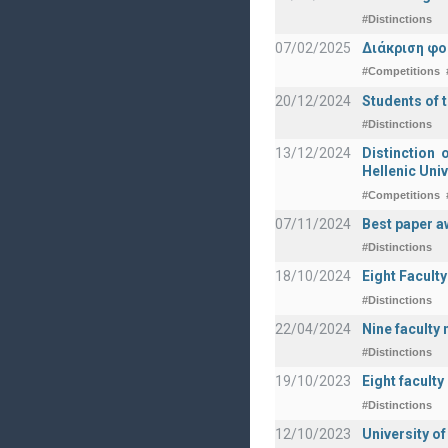
#Distinctions
07/02/2025
Διάκριση φο
#Competitions
20/12/2024
Students of 
#Distinctions
13/12/2024
Distinction 
Hellenic Univ
#Competitions
07/11/2024
Best paper a
#Distinctions
18/10/2024
Eight Facult
#Distinctions
22/04/2024
Nine faculty
#Distinctions
19/10/2023
Eight facult
#Distinctions
12/10/2023
University o