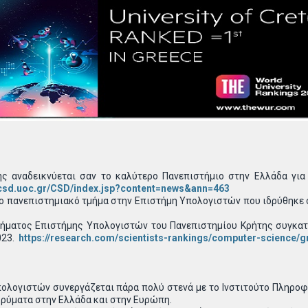
ης αναδεικνύεται σαν το καλύτερο Πανεπιστήμιο στην Ελλάδα γι
.csd.uoc.gr/CSD/index.jsp?content=news&ann=463
το πανεπιστημιακό τμήμα στην Επιστήμη Υπολογιστών που ιδρύθηκε 
μήματος Επιστήμης Υπολογιστών του Πανεπιστημίου Κρήτης συγκα
023.
https://research.com/scientists-rankings/computer-science/g
λογιστών συνεργάζεται πάρα πολύ στενά με το Ινστιτούτο Πληροφορ
δρύματα στην Ελλάδα και στην Ευρώπη.