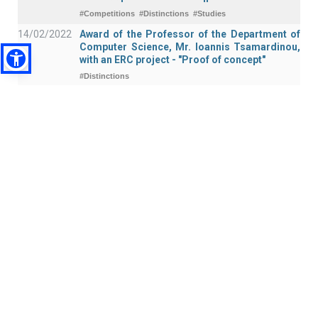
#Competitions
#Distinctions
#Studies
14/02/2022
Award of the Professor of the Department of
Computer Science, Mr. Ioannis Tsamardinou,
with an ERC project - "Proof of concept"
#Distinctions
04/02/2022
"Υποτροφία της Meta (Facebook) σε
υποψήφιο Διδάκτορα του Τμήματος
Επιστήμης Υπολογιστών του Πανεπιστημίου
Κρήτης"
#Distinctions
#Postgraduate Studies
19/01/2022
Distinction of the Professor of the Department
Maria Papadopouli
#Distinctions
01/11/2021
Best Paper Award
#Distinctions
01/10/2021
Ανακοινώσεις της Διοίκησης του
Πανεπιστημίου Κρήτης σχετικά με την έναρξη
των μαθημάτων του φθιν. εξαμήνου ακαδ.
έτους 2021-22, 4/10/2021, και την προστασία
από την πανδημία