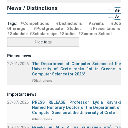
News / Distinctions
A+
A-
Tags:
#Competitions
#Distinctions
#Events
#Job
Offerings
#Postgraduate Studies
#Presentations
#Schedule
#Scholarships
#Studies
#Summer School
Hide tags
Pinned news
27/01/2026
The Department of Computer Science of the
University of Crete ranks 1st in Greece in
Computer Science for 2026!
#Distinctions
Important news
23/07/2026
PRESS RELEASE Professor Lydia Kavraki
Named Honorary Doctor of the Department of
Computer Science at the University of Crete
#Distinctions
15/07/2026
Greeks in AI - ΑΙ με έμπνευση από τις