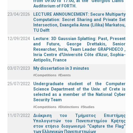
from 09:00 to 17:00, at the “Georgios Lianis”
Auditorium of FORTH.
23/04/2026
LECTURE ANNOUNCEMENT: Secure Multiparty
Computation: Secret Sharing and Private Set
Intersection, Evangelia Anna (Lilika) Markatou,
TU Delft
12/09/2024
Lecture: 3D Gaussian Splatting: Past, Present
and Future, George Drettakis, Senior
Researcher, Inria, Team Leader GRAPHDECO ,
Inria Centre d'Université Côte d'Azur, Sophia-
Antipolis, France
03/07/2023
My dissertation in 3 minutes
#Competitions
#Events
25/07/2022
Undergraduate student of the Computer
Science Department of the Univ. of Crete is
selected as a member of the National Cyber
Security Team
#Competitions
#Distinctions
#Studies
11/07/2022
Διάκριση του Τμήματος Επιστήμης
Υπολογιστών του Πανεπιστημίου Κρήτης
στον ετήσιο διαγωνισμό “Capture the Flag”
των Ελληνικών Πανεπιστημίων