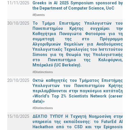
11/11/2025
Greeks in AI 2025 Symposium sponsored by
the Department of Computer Science, UoC
#Events
30/10/2025
Το Τμήμα Επιστήμης Υπολογιστών του
Πανεπιστημίου Κρήτης συγχαίρει την
Καθηγήτρια Παναγιώτα Φατούρου για τη
συμμετοχή της στο Πρόγραμμα
Αλγοριθμικών Θεμελίων για Αναδυόμενες
Υπολογιστικές Τεχνολογίες του Ινστιτούτου
Simons για τη Θεωρία της Υπολογιστικής
στο Πανεπιστήμιο της Καλιφόρνια,
Μπέρκλεϋ (UC Berkeley).
#Distinctions
20/10/2025
Οκτώ καθηγητές του Τμήματος Επιστήμης
Υπολογιστών του Πανεπιστημίου Κρήτης
περιλαμβάνονται στην παγκόσμια κατάταξη
«World’s Top 2% Scientists Network (career
data)»
#Distinctions
15/10/2025
ΔΕΛΤΙΟ ΤΥΠΟΥ H Tεχνητή Νοημοσύνη στην
υπηρεσία της εκπαίδευσης: το FuturEd AI
Hackathon από το CSD και την Epignosis