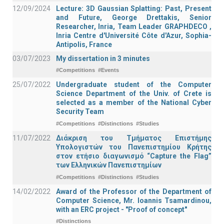
12/09/2024
Lecture: 3D Gaussian Splatting: Past, Present
and Future, George Drettakis, Senior
Researcher, Inria, Team Leader GRAPHDECO ,
Inria Centre d'Université Côte d'Azur, Sophia-
Antipolis, France
03/07/2023
My dissertation in 3 minutes
#Competitions
#Events
25/07/2022
Undergraduate student of the Computer
Science Department of the Univ. of Crete is
selected as a member of the National Cyber
Security Team
#Competitions
#Distinctions
#Studies
11/07/2022
Διάκριση του Τμήματος Επιστήμης
Υπολογιστών του Πανεπιστημίου Κρήτης
στον ετήσιο διαγωνισμό “Capture the Flag”
των Ελληνικών Πανεπιστημίων
#Competitions
#Distinctions
#Studies
14/02/2022
Award of the Professor of the Department of
Computer Science, Mr. Ioannis Tsamardinou,
with an ERC project - "Proof of concept"
#Distinctions