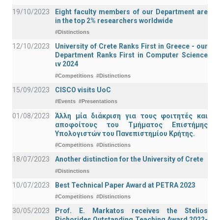
19/10/2023
Eight faculty members of our Department are
in the top 2% researchers worldwide
#Distinctions
12/10/2023
University of Crete Ranks First in Greece - our
Department Ranks First in Computer Science
ιν 2024
#Competitions
#Distinctions
15/09/2023
CISCO visits UoC
#Events
#Presentations
01/08/2023
Άλλη μία διάκριση για τους φοιτητές και
αποφοίτους του Τμήματος Επιστήμης
Υπολογιστών του Πανεπιστημίου Κρήτης.
#Competitions
#Distinctions
18/07/2023
Another distinction for the University of Crete
#Distinctions
10/07/2023
Best Technical Paper Award at PETRA 2023
#Competitions
#Distinctions
30/05/2023
Prof. E. Markatos receives the Stelios
Pichorides Outstanding Teaching Award 2022-