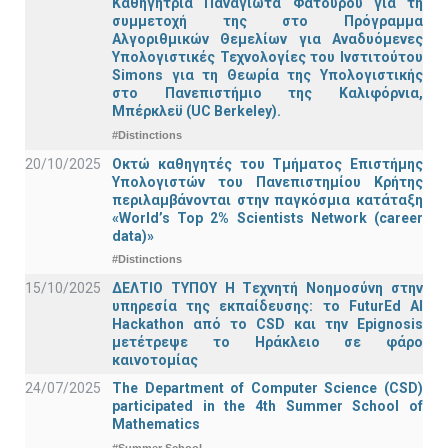
Καθηγήτρια Παναγιώτα Φατούρου για τη
συμμετοχή της στο Πρόγραμμα
Αλγοριθμικών Θεμελίων για Αναδυόμενες
Υπολογιστικές Τεχνολογίες του Ινστιτούτου
Simons για τη Θεωρία της Υπολογιστικής
στο Πανεπιστήμιο της Καλιφόρνια,
Μπέρκλεϋ (UC Berkeley).
#Distinctions
20/10/2025
Οκτώ καθηγητές του Τμήματος Επιστήμης
Υπολογιστών του Πανεπιστημίου Κρήτης
περιλαμβάνονται στην παγκόσμια κατάταξη
«World’s Top 2% Scientists Network (career
data)»
#Distinctions
15/10/2025
ΔΕΛΤΙΟ ΤΥΠΟΥ H Tεχνητή Νοημοσύνη στην
υπηρεσία της εκπαίδευσης: το FuturEd AI
Hackathon από το CSD και την Epignosis
μετέτρεψε το Ηράκλειο σε φάρο
καινοτομίας
24/07/2025
The Department of Computer Science (CSD)
participated in the 4th Summer School of
Mathematics
#Summer School