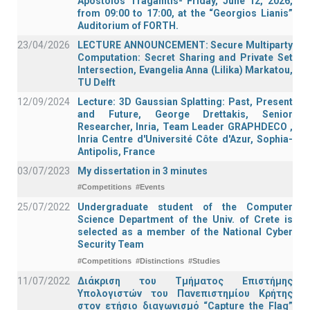
Apostolos Traganitis- Friday, June 12, 2026,
from 09:00 to 17:00, at the “Georgios Lianis”
Auditorium of FORTH.
23/04/2026
LECTURE ANNOUNCEMENT: Secure Multiparty
Computation: Secret Sharing and Private Set
Intersection, Evangelia Anna (Lilika) Markatou,
TU Delft
12/09/2024
Lecture: 3D Gaussian Splatting: Past, Present
and Future, George Drettakis, Senior
Researcher, Inria, Team Leader GRAPHDECO ,
Inria Centre d'Université Côte d'Azur, Sophia-
Antipolis, France
03/07/2023
My dissertation in 3 minutes
#Competitions
#Events
25/07/2022
Undergraduate student of the Computer
Science Department of the Univ. of Crete is
selected as a member of the National Cyber
Security Team
#Competitions
#Distinctions
#Studies
11/07/2022
Διάκριση του Τμήματος Επιστήμης
Υπολογιστών του Πανεπιστημίου Κρήτης
στον ετήσιο διαγωνισμό “Capture the Flag”