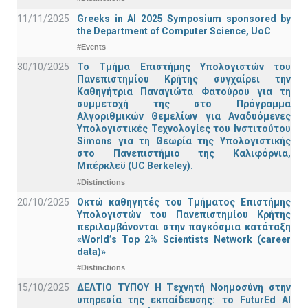
11/11/2025
Greeks in AI 2025 Symposium sponsored by
the Department of Computer Science, UoC
#Events
30/10/2025
Το Τμήμα Επιστήμης Υπολογιστών του
Πανεπιστημίου Κρήτης συγχαίρει την
Καθηγήτρια Παναγιώτα Φατούρου για τη
συμμετοχή της στο Πρόγραμμα
Αλγοριθμικών Θεμελίων για Αναδυόμενες
Υπολογιστικές Τεχνολογίες του Ινστιτούτου
Simons για τη Θεωρία της Υπολογιστικής
στο Πανεπιστήμιο της Καλιφόρνια,
Μπέρκλεϋ (UC Berkeley).
#Distinctions
20/10/2025
Οκτώ καθηγητές του Τμήματος Επιστήμης
Υπολογιστών του Πανεπιστημίου Κρήτης
περιλαμβάνονται στην παγκόσμια κατάταξη
«World’s Top 2% Scientists Network (career
data)»
#Distinctions
15/10/2025
ΔΕΛΤΙΟ ΤΥΠΟΥ H Tεχνητή Νοημοσύνη στην
υπηρεσία της εκπαίδευσης: το FuturEd AI