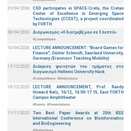
29/04/2026
CSD participates in SPACE-Crete, the Cretan
Center of Excellence in Emerging Space
Technologies (CCEST), a project coordinated
by FORTH.
28/04/2026
Διαγωνισμός «Η διατριβή μου σε 3 λεπτά»
#Competitions
16/04/2026
LECTURE ANNOUNCEMENT: "Board Games for
Finance", Günter Schmidt, Saarland University,
Germany (Erasmus+ Teaching Mobility)
17/12/2025
Διάκριση φοιτητών του τμήματος στο
διαγωνισμό Hellenic University Hack
#Competitions
#Distinctions
10/12/2025
LECTURE ANNOUNCEMENT, Prof. Randy
Howard Katz, 16/12, 16:00-17:15, East FORTH
Campus Amphitheater
#Events
#Presentations
11/11/2025
Two Best Paper Awards at 25th IEEE
International Conference on Bioinformatics
and BioEngineering
#Distinctions