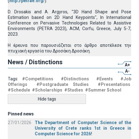
(
http://petrae.org/
):
D. Drosakis and A. Argyros, "3D Hand Shape and Pose
Estimation based on 2D Hand Keypoints", In International
Conference on Pervasive Technologies Related to Assistive
Environments (PETRA 2023), ACM, Corfu, Greece, July 5-7,
2023.
Η έρευνα που παρουσιάζεται στο άρθρο αποτέλεσε την
πτυχιακή εργασία του Δροσάκη Δροσάκη.
News / Distinctions
A+
A-
Tags:
#Competitions
#Distinctions
#Events
#Job
Offerings
#Postgraduate Studies
#Presentations
#Schedule
#Scholarships
#Studies
#Summer School
Hide tags
Pinned news
27/01/2026
The Department of Computer Science of the
University of Crete ranks 1st in Greece in
Computer Science for 2026!