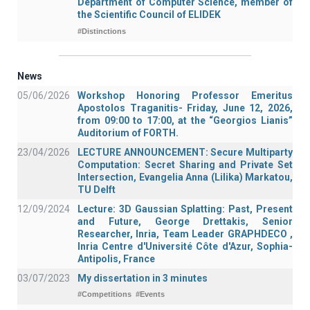
Department of Computer Science, member of
the Scientific Council of ELIDEK
#Distinctions
News
05/06/2026
Workshop Honoring Professor Emeritus
Apostolos Traganitis- Friday, June 12, 2026,
from 09:00 to 17:00, at the “Georgios Lianis”
Auditorium of FORTH.
23/04/2026
LECTURE ANNOUNCEMENT: Secure Multiparty
Computation: Secret Sharing and Private Set
Intersection, Evangelia Anna (Lilika) Markatou,
TU Delft
12/09/2024
Lecture: 3D Gaussian Splatting: Past, Present
and Future, George Drettakis, Senior
Researcher, Inria, Team Leader GRAPHDECO ,
Inria Centre d'Université Côte d'Azur, Sophia-
Antipolis, France
03/07/2023
My dissertation in 3 minutes
#Competitions
#Events