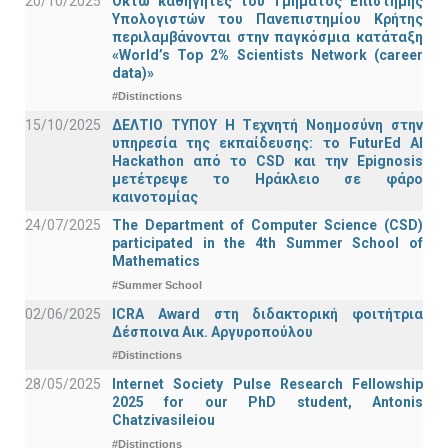
20/10/2025
Οκτώ καθηγητές του Τμήματος Επιστήμης
Υπολογιστών του Πανεπιστημίου Κρήτης
περιλαμβάνονται στην παγκόσμια κατάταξη
«World’s Top 2% Scientists Network (career
data)»
#Distinctions
15/10/2025
ΔΕΛΤΙΟ ΤΥΠΟΥ H Tεχνητή Νοημοσύνη στην
υπηρεσία της εκπαίδευσης: το FuturEd AI
Hackathon από το CSD και την Epignosis
μετέτρεψε το Ηράκλειο σε φάρο
καινοτομίας
24/07/2025
The Department of Computer Science (CSD)
participated in the 4th Summer School of
Mathematics
#Summer School
02/06/2025
ICRA Award στη διδακτορική φοιτήτρια
Δέσποινα Αικ. Αργυροπούλου
#Distinctions
28/05/2025
Internet Society Pulse Research Fellowship
2025 for our PhD student, Antonis
Chatzivasileiou
#Distinctions