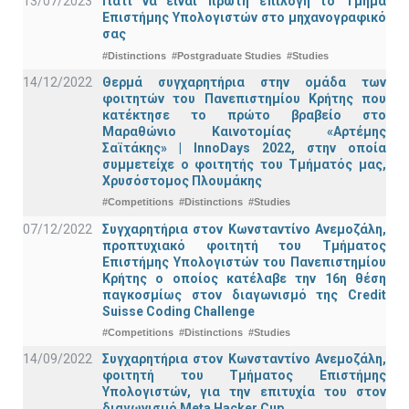
13/07/2023
Γιατί να είναι πρώτη επιλογή το Τμήμα
Επιστήμης Υπολογιστών στο μηχανογραφικό
σας
#Distinctions
#Postgraduate Studies
#Studies
14/12/2022
Θερμά συγχαρητήρια στην ομάδα των
φοιτητών του Πανεπιστημίου Κρήτης που
κατέκτησε το πρώτο βραβείο στο
Μαραθώνιο Καινοτομίας «Αρτέμης
Σαϊτάκης» | InnoDays 2022, στην οποία
συμμετείχε ο φοιτητής του Τμήματός μας,
Χρυσόστομος Πλουμάκης
#Competitions
#Distinctions
#Studies
07/12/2022
Συγχαρητήρια στον Κωνσταντίνο Ανεμοζάλη,
προπτυχιακό φοιτητή του Τμήματος
Επιστήμης Υπολογιστών του Πανεπιστημίου
Κρήτης ο οποίος κατέλαβε την 16η θέση
παγκοσμίως στον διαγωνισμό της Credit
Suisse Coding Challenge
#Competitions
#Distinctions
#Studies
14/09/2022
Συγχαρητήρια στον Κωνσταντίνο Ανεμοζάλη,
φοιτητή του Τμήματος Επιστήμης
Υπολογιστών, για την επιτυχία του στον
διαγωνισμό Meta Hacker Cup