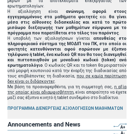
μερών με τα αποτελέσματα επεξεργασίας των
ερωτηματολογίων.
Η αξιολόγηση είναι
ανώνυμη
,
αφορά στους
εγγεγραμμένους στα μαθήματα φοιτητές
και
θα γίνει
μέσα στις αίθουσες διδασκαλίας και κατά το πρώτο
μισάωρο διεξαγωγής των μαθημάτων σύμφωνα με το
πρόγραμμα που παρατίθεται στο τέλος του παρόντος
.
Η υποβολή των αξιολογήσεων γίνεται
απευθείας στο
πληροφοριακό σύστημα της ΜΟΔΙΠ του ΠΚ, στο οποίο οι
φοιτητές κατευθύνονται αφού σαρώσουν με έξυπνο
τηλέφωνο ή
tablet
, ένα κωδικό
QR
που θα τους διανεμηθεί
και πιστοποιηθούν με μοναδικό κωδικό (
token
) ανά
ερωτηματολόγιο
. Ο κωδικός QR και το token θα μοιραστούν
υπό μορφή κουπονιού κατά την έναρξη της διαδικασίας από
τους επιβλέποντες τη διαδικασία,
που σε καμία περίπτωση
δεν είναι οι διδάσκοντες
.
Με βάση τα προαναφερθέντα, για τη συμμετοχή σας,
η αξία
της οποίας είναι αδιαμφισβήτητη
, είναι απαραίτητο να έχετε
μαζί σας έξυπνο κινητό ή tablet συνδεμένο στο διαδίκτυο.
ΠΡΟΓΡΑΜΜΑ ΔΙΕΝΕΡΓΕΙΑΣ ΑΞΙΟΛΟΓΗΣΕΩΝ ΜΑΘΗΜΑΤΩΝ
Announcements and News
A+
A-