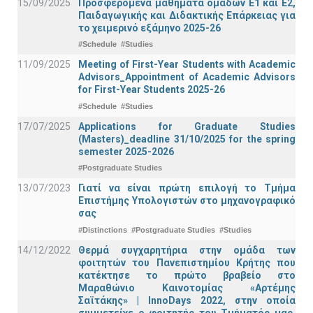
15/09/2025
Προσφερόμενα μαθήματα ομάδων Ε1 και Ε2,
Παιδαγωγικής και Διδακτικής Επάρκειας για
το χειμερινό εξάμηνο 2025-26
#Schedule
#Studies
11/09/2025
Meeting of First-Year Students with Academic
Advisors_Appointment of Academic Advisors
for First-Year Students 2025-26
#Schedule
#Studies
17/07/2025
Applications for Graduate Studies
(Masters)_deadline 31/10/2025 for the spring
semester 2025-2026
#Postgraduate Studies
13/07/2023
Γιατί να είναι πρώτη επιλογή το Τμήμα
Επιστήμης Υπολογιστών στο μηχανογραφικό
σας
#Distinctions
#Postgraduate Studies
#Studies
14/12/2022
Θερμά συγχαρητήρια στην ομάδα των
φοιτητών του Πανεπιστημίου Κρήτης που
κατέκτησε το πρώτο βραβείο στο
Μαραθώνιο Καινοτομίας «Αρτέμης
Σαϊτάκης» | InnoDays 2022, στην οποία
συμμετείχε ο φοιτητής του Τμήματός μας,