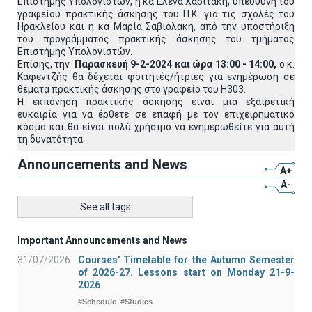
Επιστήμης Υπολογιστών, η κα Έλενα Χαριτάκη, υπεύθυνη του
γραφείου πρακτικής άσκησης του Π.Κ. για τις σχολές του
Ηρακλείου και η κα Μαρία Σαβιολάκη, από την υποστήριξη
του προγράμματος πρακτικής άσκησης του τμήματος
Επιστήμης Υπολογιστών.
Επίσης, την
Παρασκευή 9-2-2024 και ώρα 13:00 - 14:00,
ο κ.
Καφεντζής θα δέχεται φοιτητές/ήτριες για ενημέρωση σε
θέματα πρακτικής άσκησης στο γραφείο του Η303.
Η εκπόνηση πρακτικής άσκησης είναι μια εξαιρετική
ευκαιρία για να έρθετε σε επαφή με τον επιχειρηματικό
κόσμο και θα είναι πολύ χρήσιμο να ενημερωθείτε για αυτή
τη δυνατότητα.
Announcements and News
A+
A-
See all tags
Important Announcements and News
31/07/2026
Courses' Timetable for the Autumn Semester
of 2026-27. Lessons start on Monday 21-9-
2026
#Schedule
#Studies