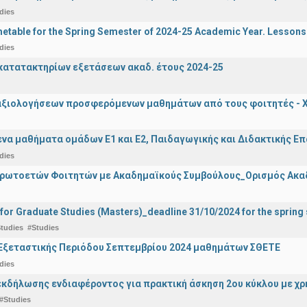
dies
etable for the Spring Semester of 2024-25 Academic Year. Lessons
dies
ατατακτηρίων εξετάσεων ακαδ. έτους 2024-25
αξιολογήσεων προσφερόμενων μαθημάτων από τους φοιτητές - Χ
α μαθήματα ομάδων Ε1 και Ε2, Παιδαγωγικής και Διδακτικής Επά
dies
Πρωτοετών Φοιτητών με Ακαδημαϊκούς Συμβούλους_Ορισμός Ακα
 for Graduate Studies (Masters)_deadline 31/10/2024 for the sprin
tudies
#Studies
Εξεταστικής Περιόδου Σεπτεμβρίου 2024 μαθημάτων ΣΘΕΤΕ
dies
κδήλωσης ενδιαφέροντος για πρακτική άσκηση 2ου κύκλου με χρ
#Studies