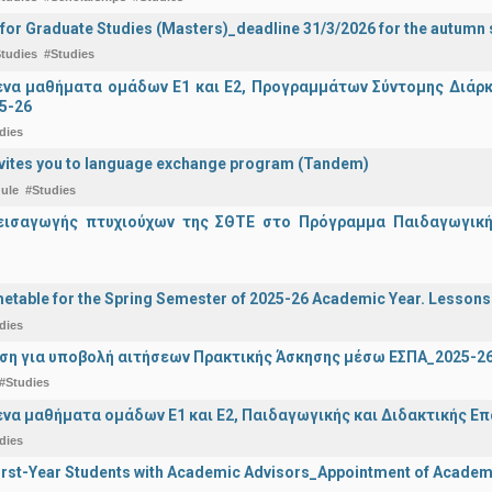
 for Graduate Studies (Masters)_deadline 31/3/2026 for the autum
tudies
#Studies
α μαθήματα ομάδων Ε1 και Ε2, Προγραμμάτων Σύντομης Διάρκει
5-26
dies
vites you to language exchange program (Tandem)
ule
#Studies
εισαγωγής πτυχιούχων της ΣΘΤΕ στο Πρόγραμμα Παιδαγωγικής
etable for the Spring Semester of 2025-26 Academic Year. Lessons
dies
ση για υποβολή αιτήσεων Πρακτικής Άσκησης μέσω ΕΣΠΑ_2025-2
#Studies
α μαθήματα ομάδων Ε1 και Ε2, Παιδαγωγικής και Διδακτικής Επά
dies
irst-Year Students with Academic Advisors_Appointment of Academi