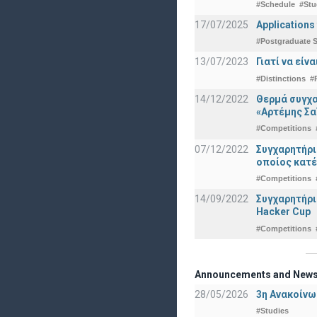
#Schedule
#Stu
17/07/2025
Applications
#Postgraduate S
13/07/2023
Γιατί να εί
#Distinctions
#
14/12/2022
Θερμά συγχα
«Αρτέμης Σα
#Competitions
07/12/2022
Συγχαρητήρ
οποίος κατέ
#Competitions
14/09/2022
Συγχαρητήρι
Hacker Cup
#Competitions
Announcements and New
28/05/2026
3η Ανακοίνω
#Studies