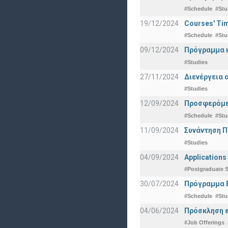
#Schedule
#Stu
19/12/2024
Courses' Tim
#Schedule
#Stu
09/12/2024
Πρόγραμμα κ
#Studies
27/11/2024
Διενέργεια 
#Studies
12/09/2024
Προσφερόμεν
#Schedule
#Stu
11/09/2024
Συνάντηση 
#Studies
04/09/2024
Applications
#Postgraduate S
30/07/2024
Πρόγραμμα 
#Schedule
#Stu
04/06/2024
Πρόσκληση ε
#Job Offerings