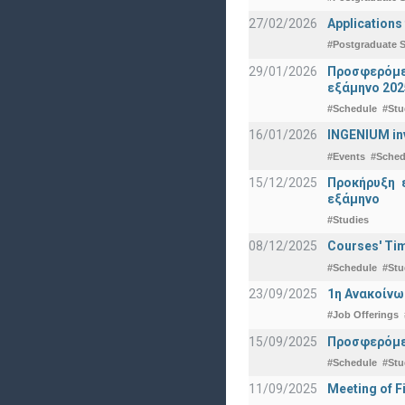
27/02/2026
Applications
#Postgraduate S
29/01/2026
Προσφερόμεν
εξάμηνο 202
#Schedule
#Stu
16/01/2026
INGENIUM in
#Events
#Sched
15/12/2025
Προκήρυξη 
εξάμηνο
#Studies
08/12/2025
Courses' Tim
#Schedule
#Stu
23/09/2025
1η Ανακοίνω
#Job Offerings
15/09/2025
Προσφερόμεν
#Schedule
#Stu
11/09/2025
Meeting of F