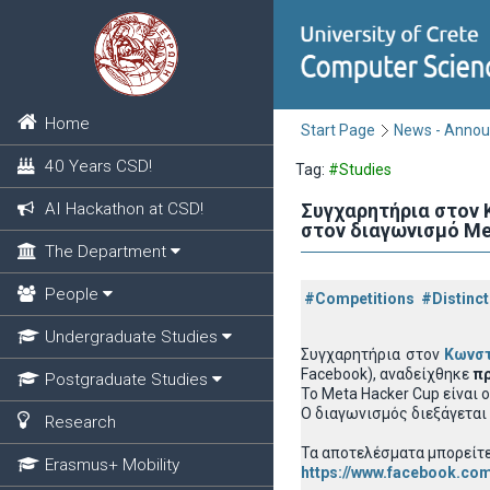
Home
Start Page
News - Anno
40 Years CSD!
Tag:
#Studies
AI Hackathon at CSD!
Συγχαρητήρια στον 
στον διαγωνισμό Me
The Department
People
#Competitions
#Distinct
Undergraduate Studies
Συγχαρητήρια στον
Κωνστ
Facebook), αναδείχθηκε
πρ
Postgraduate Studies
To Meta Hacker Cup είναι
Ο διαγωνισμός διεξάγεται 
Research
Τα αποτελέσματα μπορείτε 
Erasmus+ Mobility
https://www.facebook.co