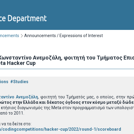
uncements
Announcements / Expressions of Interest
Κωνσταντίνο Ανεμοζάλη, φοιτητή του Τμήματος Επισ
ta Hacker Cup
ions
#Studies
αντίνο Ανεμοζάλη
, φοιτητή του Τμήματός μας, ο οποίος, στην π
ώτος στην Ελλάδα και δέκατος όγδοος στον κόσμο μεταξύ δώδε
 ο ετήσιος διαγωνισμός της Meta στον προγραμματισμό των υπολογισ
από το 2011.
να τα δείτε στο:
m/codingcompetitions/hacker-cup/2022/round-1/scoreboard