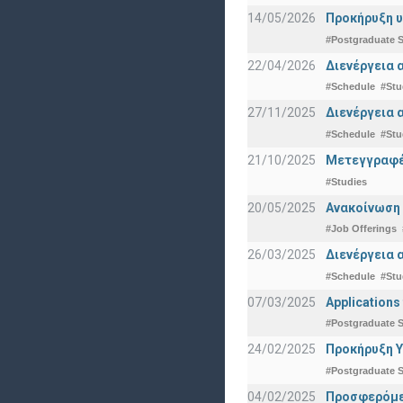
14/05/2026
Προκήρυξη υ
#Postgraduate S
22/04/2026
Διενέργεια 
#Schedule
#Stu
27/11/2025
Διενέργεια 
#Schedule
#Stu
21/10/2025
Μετεγγραφές
#Studies
20/05/2025
Ανακοίνωση 
#Job Offerings
26/03/2025
Διενέργεια 
#Schedule
#Stu
07/03/2025
Applications
#Postgraduate S
24/02/2025
Προκήρυξη Υ
#Postgraduate S
04/02/2025
Προσφερόμεν