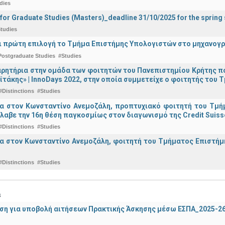
dies
 for Graduate Studies (Masters)_deadline 31/10/2025 for the sprin
tudies
ναι πρώτη επιλογή το Τμήμα Επιστήμης Υπολογιστών στο μηχανογ
Postgraduate Studies
#Studies
ρητήρια στην ομάδα των φοιτητών του Πανεπιστημίου Κρήτης π
ϊτάκης» | InnoDays 2022, στην οποία συμμετείχε ο φοιτητής το
#Distinctions
#Studies
ια στον Κωνσταντίνο Ανεμοζάλη, προπτυχιακό φοιτητή του Τμή
λαβε την 16η θέση παγκοσμίως στον διαγωνισμό της Credit Suiss
#Distinctions
#Studies
α στον Κωνσταντίνο Ανεμοζάλη, φοιτητή του Τμήματος Επιστήμη
#Distinctions
#Studies
s
ση για υποβολή αιτήσεων Πρακτικής Άσκησης μέσω ΕΣΠΑ_2025-2