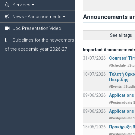
Services
Announcements a
News - Announcements
Uoc Presentation Video
See all tags
Guidelines for the newcomers
of the academic year 2026-27
Important Announcement
31/07/2026
Courses' Tim
#Schedule
#Stu
10/07/2026
Τελετή Ορκω
Πετρίδης
#Events
#Studi
09/06/2026
Applications
#Postgraduate S
09/06/2026
Applications
#Postgraduate S
15/05/2026
Προκήρυξη Β
#Postgraduate S