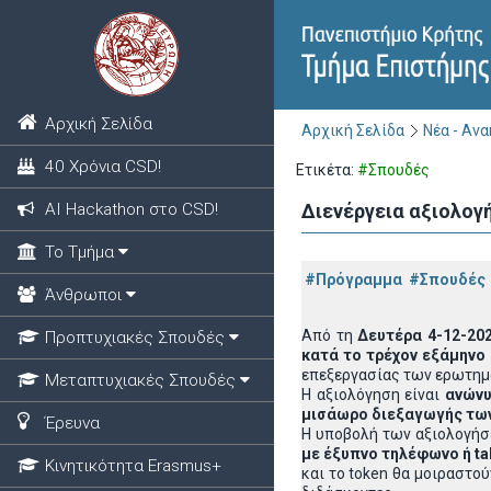
Αρχική Σελίδα
Αρχική Σελίδα
Νέα - Αν
40 Χρόνια CSD!
Ετικέτα:
#Σπουδές
ΑΙ Hackathon στο CSD!
Διενέργεια αξιολογ
Το Τμήμα
#Πρόγραμμα
#Σπουδές
Άνθρωποι
Από τη
Δευτέρα 4-12-202
Προπτυχιακές Σπουδές
κατά το τρέχον εξάμηνο
επεξεργασίας των ερωτημ
Μεταπτυχιακές Σπουδές
Η αξιολόγηση είναι
ανών
μισάωρο διεξαγωγής των
Έρευνα
Η υποβολή των αξιολογήσ
με έξυπνο τηλέφωνο ή
ta
Κινητικότητα Erasmus+
και το token θα μοιραστο