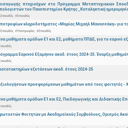
εισαγωγής πτυχιούχων στo Πρόγραμμα Μεταπτυχιακών Σπουδ
πολογιστών του Πανεπιστημίου Κρήτης _Καταληκτική ημερομηνία
 Σπουδές
#Σπουδές
ποτροφίων κληροδοτήματος «Μαρίας Μιχαήλ Μανασσάκη» για το 
 Σπουδές
#Υποτροφίες
#Σπουδές
α μαθήματα ομάδων Ε1 και Ε2, μαθήματα ΠΠΔΕ, για το εαρινό ε
Σπουδές
όγραμμα Εαρινού Εξαμήνου ακαδ. έτους 2024-25. Έναρξη μαθημά
Σπουδές
ατατακτηρίων εξετάσεων ακαδ. έτους 2024-25
αξιολογήσεων προσφερόμενων μαθημάτων από τους φοιτητές - Χ
α μαθήματα ομάδων Ε1 και Ε2, Παιδαγωγικής και Διδακτικής Επά
Σπουδές
Πρωτοετών Φοιτητών με Ακαδημαϊκούς Συμβούλους_Ορισμός Ακα