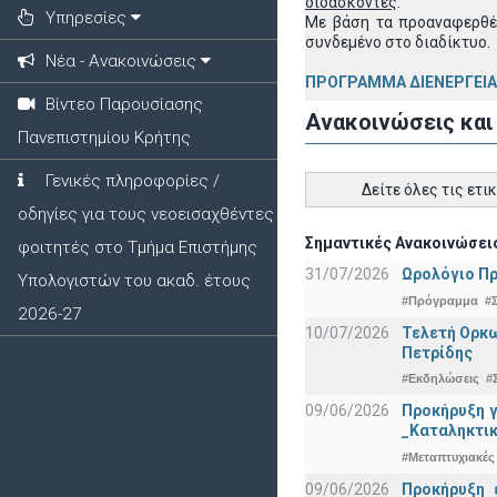
διδάσκοντες
.
Υπηρεσίες
Με βάση τα προαναφερθέ
συνδεμένο στο διαδίκτυο.
Νέα - Ανακοινώσεις
ΠΡΟΓΡΑΜΜΑ ΔΙΕΝΕΡΓΕΙ
Βίντεο Παρουσίασης
Ανακοινώσεις και
Πανεπιστημίου Κρήτης
Γενικές πληροφορίες /
Δείτε όλες τις ετι
οδηγίες για τους νεοεισαχθέντες
Σημαντικές Ανακοινώσεις
φοιτητές στο Τμήμα Επιστήμης
31/07/2026
Ωρολόγιο Πρ
Υπολογιστών του ακαδ. έτους
#Πρόγραμμα
#
2026-27
10/07/2026
Τελετή Ορκω
Πετρίδης
#Εκδηλώσεις
#
09/06/2026
Προκήρυξη 
_Καταληκτικ
#Μεταπτυχιακές
09/06/2026
Προκήρυξη 