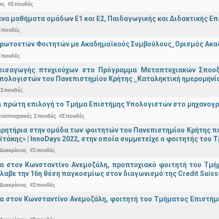
ας
#Σπουδές
α μαθήματα ομάδων Ε1 και Ε2, Παιδαγωγικής και Διδακτικής Επά
Σπουδές
Πρωτοετών Φοιτητών με Ακαδημαϊκούς Συμβούλους_Ορισμός Ακα
Σπουδές
εισαγωγής πτυχιούχων στo Πρόγραμμα Μεταπτυχιακών Σπουδ
πολογιστών του Πανεπιστημίου Κρήτης _Καταληκτική ημερομηνία 
 Σπουδές
ναι πρώτη επιλογή το Τμήμα Επιστήμης Υπολογιστών στο μηχανογ
εταπτυχιακές Σπουδές
#Σπουδές
ρητήρια στην ομάδα των φοιτητών του Πανεπιστημίου Κρήτης π
ϊτάκης» | InnoDays 2022, στην οποία συμμετείχε ο φοιτητής το
Διακρίσεις
#Σπουδές
ια στον Κωνσταντίνο Ανεμοζάλη, προπτυχιακό φοιτητή του Τμή
λαβε την 16η θέση παγκοσμίως στον διαγωνισμό της Credit Suiss
Διακρίσεις
#Σπουδές
α στον Κωνσταντίνο Ανεμοζάλη, φοιτητή του Τμήματος Επιστήμη