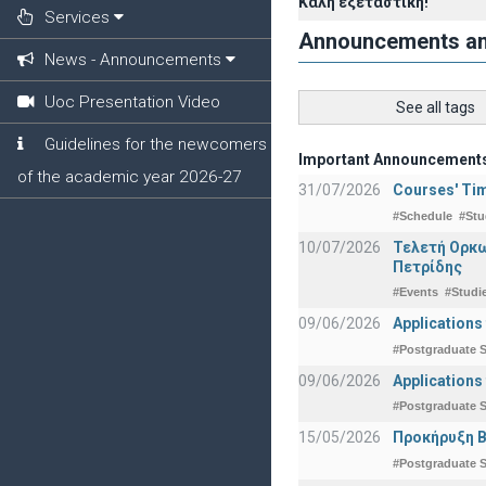
Καλή εξεταστική!
Services
Announcements a
News - Announcements
Uoc Presentation Video
See all tags
Guidelines for the newcomers
Important Announcement
of the academic year 2026-27
31/07/2026
Courses' Tim
#Schedule
#Stu
10/07/2026
Τελετή Ορκω
Πετρίδης
#Events
#Studi
09/06/2026
Applications
#Postgraduate S
09/06/2026
Applications
#Postgraduate S
15/05/2026
Προκήρυξη Β
#Postgraduate S