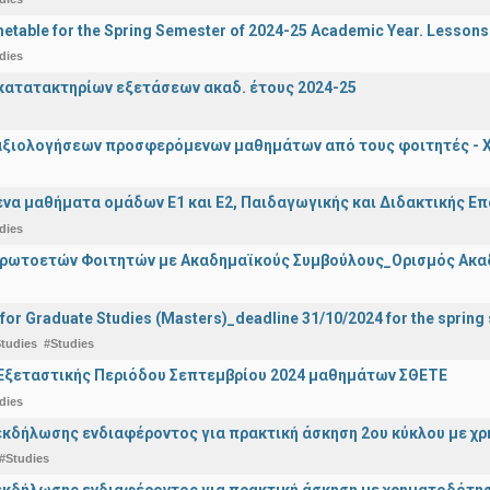
etable for the Spring Semester of 2024-25 Academic Year. Lessons
dies
ατατακτηρίων εξετάσεων ακαδ. έτους 2024-25
αξιολογήσεων προσφερόμενων μαθημάτων από τους φοιτητές - Χ
α μαθήματα ομάδων Ε1 και Ε2, Παιδαγωγικής και Διδακτικής Επά
dies
Πρωτοετών Φοιτητών με Ακαδημαϊκούς Συμβούλους_Ορισμός Ακα
 for Graduate Studies (Masters)_deadline 31/10/2024 for the sprin
tudies
#Studies
Εξεταστικής Περιόδου Σεπτεμβρίου 2024 μαθημάτων ΣΘΕΤΕ
dies
κδήλωσης ενδιαφέροντος για πρακτική άσκηση 2ου κύκλου με χρ
#Studies