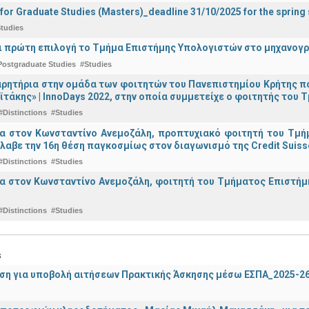
 for Graduate Studies (Masters)_deadline 31/10/2025 for the sprin
tudies
ναι πρώτη επιλογή το Τμήμα Επιστήμης Υπολογιστών στο μηχανογ
Postgraduate Studies
#Studies
ρητήρια στην ομάδα των φοιτητών του Πανεπιστημίου Κρήτης π
ϊτάκης» | InnoDays 2022, στην οποία συμμετείχε ο φοιτητής το
#Distinctions
#Studies
ια στον Κωνσταντίνο Ανεμοζάλη, προπτυχιακό φοιτητή του Τμή
λαβε την 16η θέση παγκοσμίως στον διαγωνισμό της Credit Suiss
#Distinctions
#Studies
α στον Κωνσταντίνο Ανεμοζάλη, φοιτητή του Τμήματος Επιστήμη
#Distinctions
#Studies
s
ση για υποβολή αιτήσεων Πρακτικής Άσκησης μέσω ΕΣΠΑ_2025-2