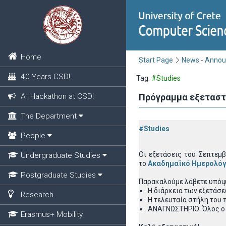
Home
Start Page
News - Anno
40 Years CSD!
Tag:
#Studies
AI Hackathon at CSD!
Πρόγραμμα εξεταστ
The Department
#Studies
People
Οι εξετάσεις του Σεπτεμ
Undergraduate Studies
το
Ακαδημαϊκό Ημερολόγ
Postgraduate Studies
Παρακαλούμε λάβετε υπόψ
Η διάρκεια των εξετάσεω
Research
Η τελευταία στήλη του
ΑΝΑΓΝΩΣΤΗΡΙΟ: Όλος ο 
Erasmus+ Mobility