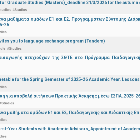
 for Graduate Studies (Masters)_deadline 31/3/2026 for the autum
tudies
#Studies
α μαθήματα ομάδων Ε1 και Ε2, Προγραμμάτων Σύντομης Διάρκει
5-26
dies
vites you to language exchange program (Tandem)
ule
#Studies
εισαγωγής πτυχιούχων της ΣΘΤΕ στο Πρόγραμμα Παιδαγωγικής
etable for the Spring Semester of 2025-26 Academic Year. Lessons
dies
ση για υποβολή αιτήσεων Πρακτικής Άσκησης μέσω ΕΣΠΑ_2025-2
#Studies
α μαθήματα ομάδων Ε1 και Ε2, Παιδαγωγικής και Διδακτικής Επά
dies
irst-Year Students with Academic Advisors_Appointment of Academi
dies