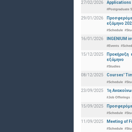
27/02/2026
Applications
#Postgraduate S
29/01/2026
Προσφερόμεν
εξάμηνο 202
#Schedule
#Stu
16/01/2026
INGENIUM in
#Events
#Sched
15/12/2025
Προκήρυξη 
εξάμηνο
#Studies
08/12/2025
Courses' Tim
#Schedule
#Stu
23/09/2025
1η Ανακοίνω
#Job Offerings
15/09/2025
Προσφερόμεν
#Schedule
#Stu
11/09/2025
Meeting of F
#Schedule
#Stu