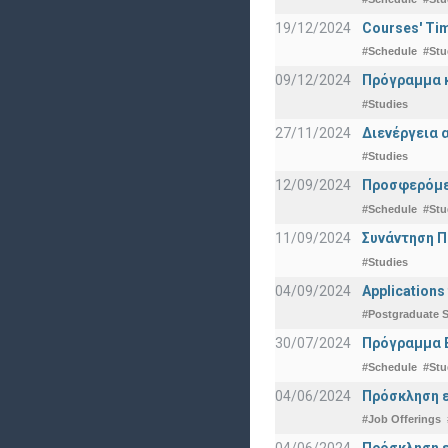
19/12/2024
Courses' Tim
#Schedule
#Stu
09/12/2024
Πρόγραμμα κ
#Studies
27/11/2024
Διενέργεια 
#Studies
12/09/2024
Προσφερόμεν
#Schedule
#Stu
11/09/2024
Συνάντηση 
#Studies
04/09/2024
Applications
#Postgraduate S
30/07/2024
Πρόγραμμα 
#Schedule
#Stu
04/06/2024
Πρόσκληση ε
#Job Offerings