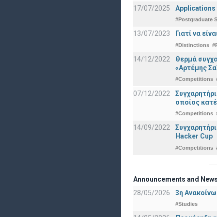
17/07/2025
Applications
#Postgraduate S
13/07/2023
Γιατί να εί
#Distinctions
#
14/12/2022
Θερμά συγχα
«Αρτέμης Σα
#Competitions
07/12/2022
Συγχαρητήρ
οποίος κατέ
#Competitions
14/09/2022
Συγχαρητήρι
Hacker Cup
#Competitions
Announcements and New
28/05/2026
3η Ανακοίνω
#Studies