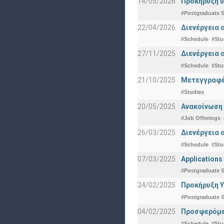
14/05/2026
Προκήρυξη υ
#Postgraduate S
22/04/2026
Διενέργεια 
#Schedule
#Stu
27/11/2025
Διενέργεια 
#Schedule
#Stu
21/10/2025
Μετεγγραφές
#Studies
20/05/2025
Ανακοίνωση 
#Job Offerings
26/03/2025
Διενέργεια 
#Schedule
#Stu
07/03/2025
Applications
#Postgraduate S
24/02/2025
Προκήρυξη Υ
#Postgraduate S
04/02/2025
Προσφερόμεν
#Schedule
#Stu