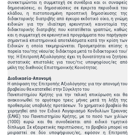
συνεκτιμώνται η συμμετοχή σε συνέδρια και οι συναφείς
δημοσιεύσεις, οι δημοσιεύσεις σε έγκριτα περιοδικά του
κλάδου, η πιστοποιημένη προοπτική δημοσίευσης της
διδακτορικής διατριβής από έγκυρο εκδοτικό οίκο, η γνώμη
ειδικών για την ιδιαίτερη ερευνητική καινοτομία της
διδακτορικής διατριβής που κατατίθεται γραπτώς, καθώς
και η συμμετοχή σε ερευνητικά προγράμματα που παρήγαγαν
σημαντικά επιστημονικά αποτελέσματα κατά την κρίση των
Ειδικών η οποία τεκμηριώνεται. Προσμετράται επίσης η
πορεία του/της νέου/ας διδάκτορα μετά το διδακτορικό του/
της. Η Επιτροπή Αξιολόγησης έχει τη δυνατότητα να ζητήσει
συστατικές επιστολές για τους/τις υποψηφίους/ες από
μέλη της διεθνούς Επιστημονικής Κοινότητας.
Διαδικασία-Απονομή
Η απόφαση της Επιτροπής Αξιολόγησης για την απονομή του
βραβείου θα κατατεθεί στην Σύγκλητο του
Πανεπιστημίου Κρήτης για την τελική επικύρωση και θα
ανακοινωθεί το αργότερο τρεις μήνες μετά τη λήξη της
προθεσμίας υποβολής προτάσεων. Το χρηματικό βραβείο θα
χορηγηθεί από τον Ειδικό Λογαριασμό Κονδυλίων Έρευνας
(ΕΛΚΕ) του Πανεπιστημίου Κρήτης, με το ποσό των χιλίων
(1000) ευρώ και θα συνοδεύεται από ειδικό τιμητικό
δίπλωμα. Σε εξαιρετικές περιπτώσεις, το βραβείο μπορεί να
μοιραστεί σε δύο υποψήφιους/ες, εφόσον η Επιτροπή