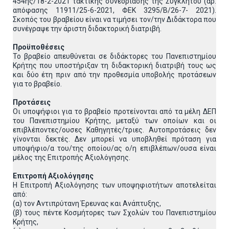
454ης/18-2-2021 τακτικής συνεδρίασης της Συγκλήτου (αρ.
απόφασης 11911/25-6-2021, ΦΕΚ 3295/Β/26-7- 2021).
Σκοπός του βραβείου είναι να τιμήσει τον/την Διδάκτορα που
συνέγραψε την άριστη διδακτορική διατριβή.
Προϋποθέσεις
Το βραβείο απευθύνεται σε διδάκτορες του Πανεπιστημίου
Κρήτης που υποστήριξαν τη διδακτορική διατριβή τους ως
και δύο έτη πριν από την προθεσμία υποβολής προτάσεων
για το βραβείο.
Προτάσεις
Οι υποψήφιοι για το βραβείο προτείνονται από τα μέλη ΔΕΠ
του Πανεπιστημίου Κρήτης, μεταξύ των οποίων και οι
επιβλέποντες/ουσες Καθηγητές/τριες. Αυτοπροτάσεις δεν
γίνονται δεκτές. Δεν μπορεί να υποβληθεί πρόταση για
υποψήφιο/α του/της οποίου/ας ο/η επιβλέπων/ουσα είναι
μέλος της Επιτροπής Αξιολόγησης.
Επιτροπή Αξιολόγησης
Η Επιτροπή Αξιολόγησης των υποψηφιοτήτων αποτελείται
από:
(α) τον Αντιπρύτανη Έρευνας και Ανάπτυξης,
(β) τους πέντε Κοσμήτορες των Σχολών του Πανεπιστημίου
Κρήτης,