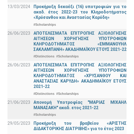
13/03/2024
Προκήρυξη δεκαέξι (16) υποτροφιών για το
ακαδ. έτος 2022-23 του Κληροδοτήματος
«Χρύσανθου και Αναστασίας Καρύδη»
#Scholarships
26/06/2023
ΑΠΟΤΕΛΕΣΜΑΤΑ ΕΠΙΤΡΟΠΗΣ ΑΞΙΟΛΟΓΗΣΗΣ
ΑΙΤΗΣΕΩΝ ΧΟΡΗΓΗΣΗΣ ΥΠΟΤΡΟΦΙΩΝ
ΚΛΗΡΟΔΟΤΗΜΑΤΟΣ «ΕΜΜΑΝΟΥΗΛ
ΣΑΚΛΑΜΠΑΝΗ» ΑΚΑΔΗΜΑΪΚΟΥ ΕΤΟΥΣ 2021-22
#Distinctions
#Scholarships
26/06/2023
ΑΠΟΤΕΛΕΣΜΑΤΑ ΕΠΙΤΡΟΠΗΣ ΑΞΙΟΛΟΓΗΣΗΣ
ΑΙΤΗΣΕΩΝ ΧΟΡΗΓΗΣΗΣ ΥΠΟΤΡΟΦΙΩΝ
ΚΛΗΡΟΔΟΤΗΜΑΤΟΣ «ΧΡΥΣΑΝΘΟΥ ΚΑΙ
ΑΝΑΣΤΑΣΙΑΣ ΚΑΡΥΔΗ» ΑΚΑΔΗΜΑΪΚΟΥ ΕΤΟΥΣ
2021-22
#Distinctions
#Scholarships
21/06/2023
Απονομή Υποτροφίας "ΜΑΡΙΑΣ ΜΙΧΑΗΛ
ΜΑΝΑΣΑΚΗ" ακαδ. ετος 2021-22
#Scholarships
29/05/2023
Προκήρυξη του βραβείου «ΑΡΙΣΤΗΣ
ΔΙΔΑΚΤΟΡΙΚΗΣ ΔΙΑΤΡΙΒΗΣ» για το έτος 2023