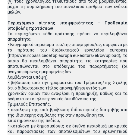
(γ) τους χρονολογικά τελευταίους από τους βραβευθέντες,
μέχρι τη συμπλήρωση του συνολικού αριθμού των ένδεκα
μελών.
Περιεχόμενο αίτησης υποψηφιότητας – Προθεσμία
υποβολής προτάσεων
Το περιεχόμενο κάθε πρότασης πρέπει να περιλαμβάνει
απαραίτητα:
• Βιογραφικό σημείωμα του/της υποψηφίου/ας, σύμφωνα με
το πρότυπο του διαδικτυακού εργαλείου europass
(https://europass.cedefop.europa.eu/editors/el/cv/upload), το
οποίο θα περιλαμβάνει απαραίτητα τις κατηγορίες που
αποτυπώνονται στο υπόδειγμα του παραρτήματος (οι
αναγραφόμενες ημερομηνίες δεν
λαμβάνονται υπόψη),
• βεβαίωση από την γραμματεία του Τμήματος/της Σχολής
ότι ο διδακτορικός τίτλος απονεμήθηκε εντός των
χρονικών ορίων που αναφέρει η προκήρυξη, καθώς και τα
ονόματα και οι ηλεκτρονικές διευθύνσεις της
Τριμελούς Επιτροπής,
• περίληψη της υπό βράβευση διδακτορικής διατριβής και
της ιδιαίτερης συμβολής της στην προώθηση του
επιστημονικού της πεδίου,
• κατάλογο με δημοσιεύσεις σε διεθνή περιοδικά με κριτές
και παρουσιάσεις των αποτελεσμάτων του ερευνητικού