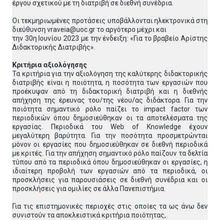
έργου σχετικού με τη διατριβή σε διεθνή συνέδρια.
Οι τεκμηριωμένες προτάσεις υποβάλλονται ηλεκτρονικά στη
διεύθυνση vraveia@uoc.gr το αργότερο μέχρι και
την 30η Ιουνίου 2023 με την ένδειξη: «Για το βραβείο Αρίστης
Διδακτορικής Διατριβής».
Κριτήρια αξιολόγησης
Τα κριτήρια για την αξιολόγηση της καλύτερης διδακτορικής
διατριβής είναι η ποιότητα, η ποσότητα των εργασιών που
προέκυψαν από τη διδακτορική διατριβή και η διεθνής
απήχηση της έρευνας του/της νέου/ας διδάκτορα. Για την
ποιότητα σημαντικό ρόλο παίζει το impact factor των
περιοδικών όπου δημοσιεύθηκαν οι τα αποτελέσματα της
εργασίας. Περιοδικά του Web of Knowledge έχουν
μεγαλύτερη βαρύτητα. Για την ποσότητα προσμετρώνται
μόνον οι εργασίες που δημοσιεύθηκαν σε διεθνή περιοδικά
με κριτές. Για την απήχηση σημαντικό ρόλο παίζουν τα δελτία
τύπου από τα περιοδικά όπου δημοσιεύθηκαν οι εργασίες, η
ιδιαίτερη προβολή των εργασιών από τα περιοδικά, οι
προσκλήσεις για παρουσιάσεις σε διεθνή συνέδρια και οι
προσκλήσεις για ομιλίες σε άλλα Πανεπιστήμια.
Για τις επιστημονικές περιοχές στις οποίες τα ως άνω δεν
συνιστούν τα αποκλειστικά κριτήρια ποιότητας,