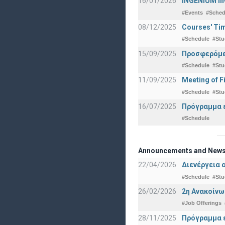
16/01/2026
INGENIUM in
#Events
#Sched
08/12/2025
Courses' Tim
#Schedule
#Stu
15/09/2025
Προσφερόμεν
#Schedule
#Stu
11/09/2025
Meeting of F
#Schedule
#Stu
16/07/2025
Πρόγραμμα ε
#Schedule
Announcements and New
22/04/2026
Διενέργεια 
#Schedule
#Stu
26/02/2026
2η Ανακοίνω
#Job Offerings
28/11/2025
Πρόγραμμα ε