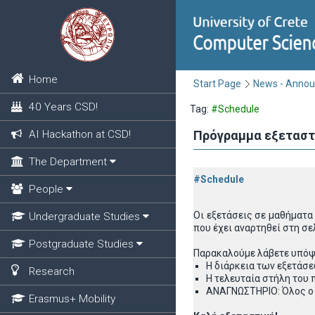
Home
Start Page
News - Anno
40 Years CSD!
Tag:
#Schedule
AI Hackathon at CSD!
Πρόγραμμα εξεταστι
The Department
#Schedule
People
Οι εξετάσεις σε μαθήματα
Undergraduate Studies
που έχει
αναρτηθεί στη σε
Postgraduate Studies
Παρακαλούμε λάβετε υπόψ
Η διάρκεια των εξετάσεω
Research
Η τελευταία στήλη του
ΑΝΑΓΝΩΣΤΗΡΙΟ: Όλος ο 
Erasmus+ Mobility