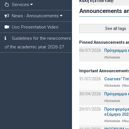
Καλή εξεταστική!
Services
Announcements a
News - Announcements
Uoc Presentation Video
See all tags
Guidelines for the newcomers
Pinned Announcements a
of the academic year 2026-27
06/07/2026
Πρόγραμμα ε
#Schedule
Important Announcement
31/07/2026
Courses' Tim
#Schedule
#Stu
30/04/2026
Πρόγραμμα ε
#Schedule
29/01/2026
Προσφερόμεν
εξάμηνο 202
#Schedule
#Stu