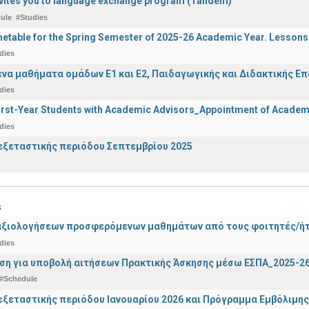
vites you to language exchange program (Tandem)
ule
#Studies
etable for the Spring Semester of 2025-26 Academic Year. Lessons
dies
α μαθήματα ομάδων Ε1 και Ε2, Παιδαγωγικής και Διδακτικής Επά
dies
irst-Year Students with Academic Advisors_Appointment of Academi
dies
ξεταστικής περιόδου Σεπτεμβρίου 2025
s
αξιολογήσεων προσφερόμενων μαθημάτων από τους φοιτητές/ήτρ
dies
ση για υποβολή αιτήσεων Πρακτικής Άσκησης μέσω ΕΣΠΑ_2025-2
#Schedule
ξεταστικής περιόδου Ιανουαρίου 2026 και Πρόγραμμα Εμβόλιμης