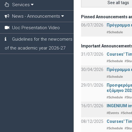
See all tags
Services
News - Announcements
Pinned Announcements a
06/07/2026
Πρόγραμμα ε
Uoc Presentation Video
#Schedule
Guidelines for the newcomers
Important Announcement
of the academic year 2026-27
31/07/2026
Courses' Tim
#Schedule
#Stu
30/04/2026
Πρόγραμμα ε
#Schedule
29/01/2026
Προσφερόμεν
εξάμηνο 202
#Schedule
#Stu
16/01/2026
INGENIUM in
#Events
#Sched
08/12/2025
Courses' Tim
#Schedule
#Stu