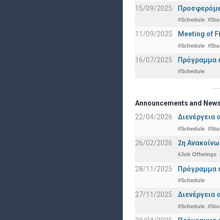
15/09/2025
Προσφερόμεν
#Schedule
#Stu
11/09/2025
Meeting of F
#Schedule
#Stu
16/07/2025
Πρόγραμμα ε
#Schedule
Announcements and New
22/04/2026
Διενέργεια 
#Schedule
#Stu
26/02/2026
2η Ανακοίνω
#Job Offerings
28/11/2025
Πρόγραμμα ε
#Schedule
27/11/2025
Διενέργεια 
#Schedule
#Stu