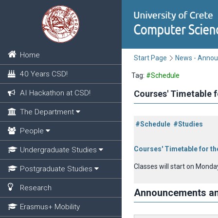
Home
Start Page
News - Anno
40 Years CSD!
Tag:
#Schedule
AI Hackathon at CSD!
Courses' Timetable 
The Department
#Schedule
#Studies
People
Courses' Timetable for t
Undergraduate Studies
Classes will start on Mond
Postgraduate Studies
Research
Announcements a
Erasmus+ Mobility