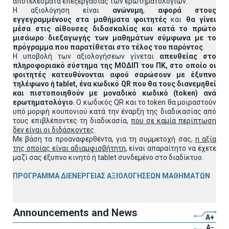
αποτελέσματα επεξεργασίας των ερωτηματολογίων.
Η αξιολόγηση είναι
ανώνυμη
,
αφορά στους
εγγεγραμμένους στα μαθήματα φοιτητές
και
θα γίνει
μέσα στις αίθουσες διδασκαλίας και κατά το πρώτο
μισάωρο διεξαγωγής των μαθημάτων σύμφωνα με το
πρόγραμμα που παρατίθεται στο τέλος του παρόντος
.
Η υποβολή των αξιολογήσεων γίνεται
απευθείας στο
πληροφοριακό σύστημα της ΜΟΔΙΠ του ΠΚ, στο οποίο οι
φοιτητές κατευθύνονται αφού σαρώσουν με έξυπνο
τηλέφωνο ή
tablet
, ένα κωδικό
QR
που θα τους διανεμηθεί
και πιστοποιηθούν με μοναδικό κωδικό (
token
) ανά
ερωτηματολόγιο
. Ο κωδικός QR και το token θα μοιραστούν
υπό μορφή κουπονιού κατά την έναρξη της διαδικασίας από
τους επιβλέποντες τη διαδικασία,
που σε καμία περίπτωση
δεν είναι οι διδάσκοντες
.
Με βάση τα προαναφερθέντα, για τη συμμετοχή σας,
η αξία
της οποίας είναι αδιαμφισβήτητη
, είναι απαραίτητο να έχετε
μαζί σας έξυπνο κινητό ή tablet συνδεμένο στο διαδίκτυο.
ΠΡΟΓΡΑΜΜΑ ΔΙΕΝΕΡΓΕΙΑΣ ΑΞΙΟΛΟΓΗΣΕΩΝ ΜΑΘΗΜΑΤΩΝ
Announcements and News
A+
A-