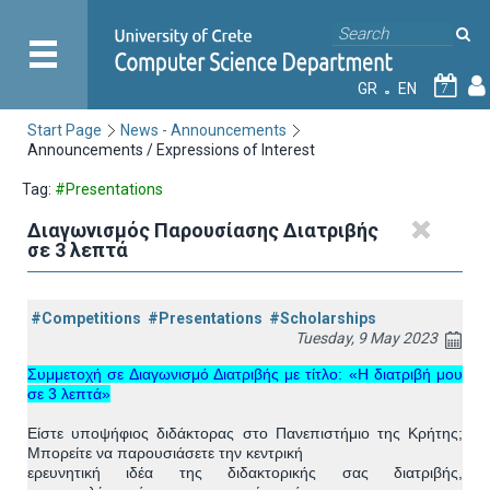
GR
EN
7
Start Page
News - Announcements
Announcements / Expressions of Interest
Tag:
#Presentations
Διαγωνισμός Παρουσίασης Διατριβής
σε 3 λεπτά
#Competitions
#Presentations
#Scholarships
Tuesday, 9 May 2023
Συμμετοχή σε Διαγωνισμό Διατριβής με τίτλο: «Η διατριβή μου
σε 3 λεπτά»
Είστε υποψήφιος διδάκτορας στο Πανεπιστήμιο της Κρήτης;
Μπορείτε να παρουσιάσετε την κεντρική
ερευνητική ιδέα της διδακτορικής σας διατριβής,