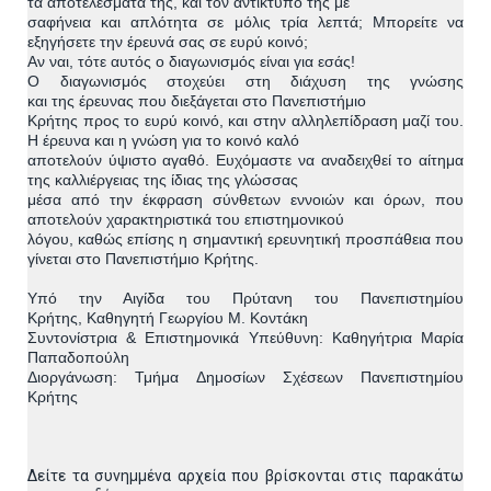
τα
αποτελέσματά
της, και το
ν αντίκτυπό
της με
σαφήνεια και απλότητα σε μόλις τρία λεπτά; Μπορείτε
να
εξηγήσετε την έρευνά σας σε ευρύ κοινό;
Αν ναι, τότε αυτός ο διαγωνισμός είναι για εσάς!
Ο διαγωνισμός στοχεύει στη διάχυση της γνώσης
και
της
έρευνας που διεξάγεται στο Πανεπιστήμιο
Κρήτης προς το
ευρύ
κοινό, και στην αλληλεπίδραση μαζί του.
Η έρευνα και η γνώση για
το κοινό καλό
αποτελούν ύψιστο αγαθό. Ευχόμαστε να αναδειχθεί το
αίτημα
της καλλιέργειας της ίδιας της γλώσσας
μέσα από την
έκφραση σύνθετων εννοιών και όρων, που
αποτελούν
χαρακτηριστικά
του επιστημονικού
λόγου, καθώς επίσης η σημαντική ερευνητική
προσπάθεια που
γίνεται στο
Π
α
νεπιστήμιο
Κρήτης
.
Υπό την Αιγίδα του Πρύτανη του Πανεπιστημίου
Κρήτης
,
Καθηγητή Γεωργίου Μ. Κοντάκη
Συντονίστρια & Επιστημονικά Υπεύθυνη
:
Καθηγήτρια Μαρία
Παπαδοπούλη
Διοργάνωση
:
Τμήμα Δημοσίων Σχέσεων Πανεπιστημίου
Κρήτης
Δείτε τα συνημμένα αρχεία που βρίσκονται στις παρακάτω