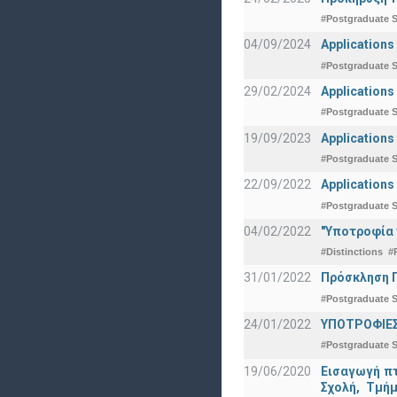
#Postgraduate S
04/09/2024
Applications
#Postgraduate S
29/02/2024
Applications
#Postgraduate S
19/09/2023
Applications
#Postgraduate S
22/09/2022
Applications
#Postgraduate S
04/02/2022
"Υποτροφία 
#Distinctions
#
31/01/2022
Πρόσκληση Π
#Postgraduate S
24/01/2022
ΥΠΟΤΡΟΦΙΕΣ
#Postgraduate S
19/06/2020
Εισαγωγή πτ
Σχολή, Τμή