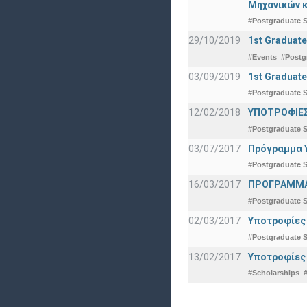
Μηχανικών κ
#Postgraduate S
29/10/2019
1st Graduate
#Events
#Postg
03/09/2019
1st Graduate
#Postgraduate S
12/02/2018
ΥΠΟΤΡΟΦΙΕΣ
#Postgraduate S
03/07/2017
Πρόγραμμα Υ
#Postgraduate S
16/03/2017
ΠΡΟΓΡΑΜΜΑ 
#Postgraduate S
02/03/2017
Υποτροφίες 
#Postgraduate S
13/02/2017
Υποτροφίες
#Scholarships