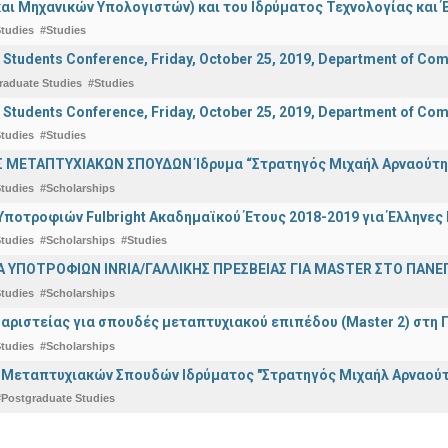
αι Μηχανικών Υπολογιστών) και του Ιδρύματος Τεχνολογίας και Έ
tudies
#Studies
 Students Conference, Friday, October 25, 2019, Department of Comp
raduate Studies
#Studies
 Students Conference, Friday, October 25, 2019, Department of Comp
tudies
#Studies
 ΜΕΤΑΠΤΥΧΙΑΚΩΝ ΣΠΟΥΔΩΝ Ίδρυμα “Στρατηγός Μιχαήλ Αρναούτη
tudies
#Scholarships
ποτροφιών Fulbright Ακαδημαϊκού Έτους 2018-2019 για Έλληνες
tudies
#Scholarships
#Studies
ΥΠΟΤΡΟΦΙΩΝ INRIA/ΓΑΛΛΙΚΗΣ ΠΡΕΣΒΕΙΑΣ ΓΙΑ ΜASTER ΣΤΟ ΠΑΝΕΠΙ
tudies
#Scholarships
αριστείας για σπουδές μεταπτυχιακού επιπέδου (Master 2) στη 
tudies
#Scholarships
 Μεταπτυχιακών Σπουδών Ιδρύματος "Στρατηγός Μιχαήλ Αρναούτ
#Postgraduate Studies