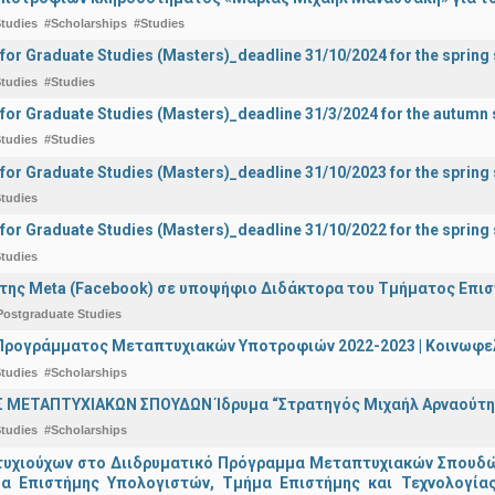
tudies
#Scholarships
#Studies
 for Graduate Studies (Masters)_deadline 31/10/2024 for the sprin
tudies
#Studies
 for Graduate Studies (Masters)_deadline 31/3/2024 for the autum
tudies
#Studies
 for Graduate Studies (Masters)_deadline 31/10/2023 for the sprin
tudies
 for Graduate Studies (Masters)_deadline 31/10/2022 for the sprin
tudies
της Meta (Facebook) σε υποψήφιο Διδάκτορα του Τμήματος Επι
Postgraduate Studies
ρογράμματος Μεταπτυχιακών Υποτροφιών 2022-2023 | Κοινωφελέ
tudies
#Scholarships
 ΜΕΤΑΠΤΥΧΙΑΚΩΝ ΣΠΟΥΔΩΝ Ίδρυμα “Στρατηγός Μιχαήλ Αρναούτη
tudies
#Scholarships
υχιούχων στο Διιδρυματικό Πρόγραμμα Μεταπτυχιακών Σπουδών 
μα Επιστήμης Υπολογιστών, Τμήμα Επιστήμης και Τεχνολογία