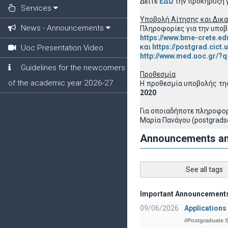
Δείτε
ΕΔΩ
την προκήρυξη γ
Services
Υποβολή Αίτησης και Δικ
News - Announcements
Πληροφορίες για την υποβ
https://www.bme-crete.ed
και
https://postgrad.cict.
Uoc Presentation Video
http://www.med.uoc.gr/?q
Guidelines for the newcomers
Προθεσμία
of the academic year 2026-27
Η προθεσμία υποβολής τη
2020
Για οποιαδήποτε πληροφορ
Μαρία Πανάγου (postgradse
Announcements a
See all tags
Important Announcement
09/06/2026
Applications
#Postgraduate S