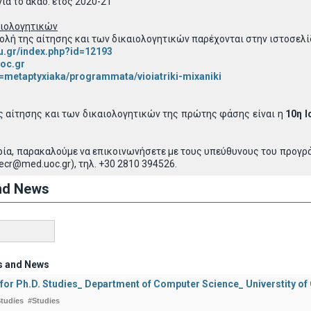
ια το ακαδ. έτος 2020-21
αιολογητικών
ολή της αίτησης και των δικαιολογητικών παρέχονται στην ιστοσελί
u.gr/index.php?id=12193
uoc.gr
=metaptyxiaka/programmata/vioiatriki-mixaniki
ς αίτησης και των δικαιολογητικών της πρώτης φάσης είναι η
10η Ι
ία, παρακαλούμε να επικοινωνήσετε με τους υπεύθυνους του προγράμ
cr@med.uoc.gr), τηλ. +30 2810 394526.
nd News
s and News
 for Ph.D. Studies_ Department of Computer Science_ Universtity of
tudies
#Studies