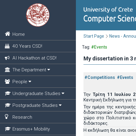
Home
Start Page
News - Anno
40 Years CSD!
Tag:
#Events
AI Hackathon at CSD!
My dissertation in 3
The Department
#Competitions
#Events
People
Undergraduate Studies
Την
Τρίτη 11 Ιουλίου 
Κεντρική Εκδήλωση για τ
Postgraduate Studies
Την ημέρα της κεντρική
διδακτορικών διατριβών
Research
χώρο στο Πολιτιστικό κ
διδάκτορες.
Erasmus+ Mobility
Η εκδήλωση θα είναι ανοι