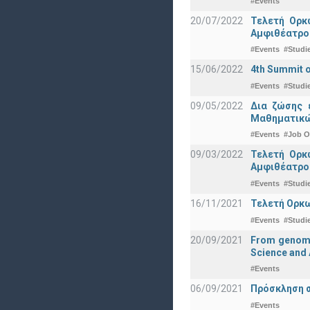
#Events
20/07/2022
Τελετή Ορκ
Αμφιθέατρο
#Events
#Studi
15/06/2022
4th Summit o
#Events
#Studi
09/05/2022
Δια ζώσης 
Μαθηματικώ
#Events
#Job O
09/03/2022
Τελετή Ορκ
Αμφιθέατρο
#Events
#Studi
16/11/2021
Τελετή Ορκω
#Events
#Studi
20/09/2021
From genomic
Science and 
#Events
06/09/2021
Πρόσκληση σ
#Events