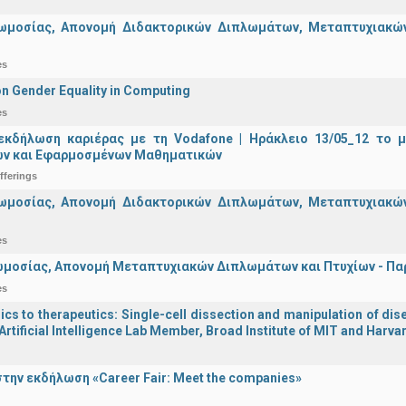
ωμοσίας, Απονομή Διδακτορικών Διπλωμάτων, Μεταπτυχιακών 
es
n Gender Equality in Computing
es
εκδήλωση καριέρας με τη Vodafone | Ηράκλειο 13/05_12 το 
ν και Εφαρμοσμένων Μαθηματικών
fferings
ωμοσίας, Απονομή Διδακτορικών Διπλωμάτων, Μεταπτυχιακών 
es
μοσίας, Απονομή Μεταπτυχιακών Διπλωμάτων και Πτυχίων - Παρα
es
s to therapeutics: Single-cell dissection and manipulation of dise
Artificial Intelligence Lab Member, Broad Institute of MIT and Harva
την εκδήλωση «Career Fair: Meet the companies»