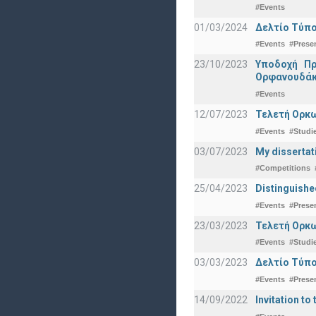
#Events
01/03/2024
Δελτίο Τύπο
#Events
#Prese
23/10/2023
Υποδοχή Πρ
Ορφανουδάκ
#Events
12/07/2023
Τελετή Ορκω
#Events
#Studi
03/07/2023
My dissertat
#Competitions
25/04/2023
Distinguishe
#Events
#Prese
23/03/2023
Τελετή Ορκω
#Events
#Studi
03/03/2023
Δελτίο Τύπο
#Events
#Prese
14/09/2022
Invitation to 