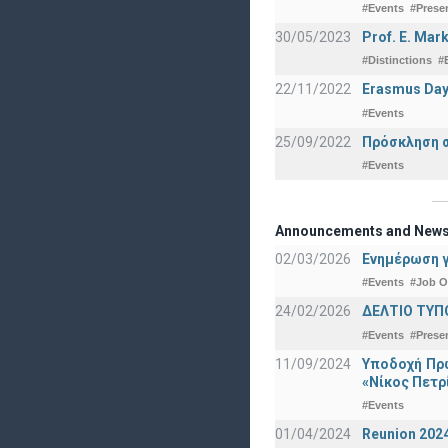
#Events
#Prese
30/05/2023
Prof. E. Mar
#Distinctions
#
22/11/2022
Erasmus Day
#Events
25/09/2022
Πρόσκληση σ
#Events
Announcements and New
02/03/2026
Ενημέρωση γ
#Events
#Job O
24/02/2026
ΔΕΛΤΙΟ ΤΥΠ
#Events
#Prese
11/09/2024
Υποδοχή Πρω
«Νίκος Πετρ
#Events
01/04/2024
Reunion 202