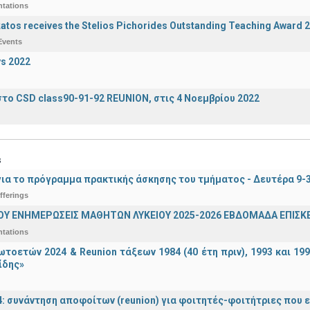
ntations
katos receives the Stelios Pichorides Outstanding Teaching Award 
Events
s 2022
το CSD class90-91-92 REUNION, στις 4 Νοεμβρίου 2022
s
ια το πρόγραμμα πρακτικής άσκησης του τμήματος - Δευτέρα 9-
fferings
ΟΥ ΕΝΗΜΕΡΩΣΕΙΣ ΜΑΘΗΤΩΝ ΛΥΚΕΙΟΥ 2025-2026 ΕΒΔΟΜΑΔΑ ΕΠΙΣΚΕ
ntations
τοετών 2024 & Reunion τάξεων 1984 (40 έτη πριν), 1993 και 19
ίδης»
4: συνάντηση αποφοίτων (reunion) για φοιτητές-φοιτήτριες που ει