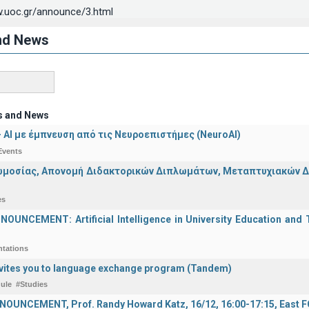
.uoc.gr/announce/3.html
nd News
s and News
 - ΑΙ με έμπνευση από τις Νευροεπιστήμες (NeuroAI)
Events
μοσίας, Απονομή Διδακτορικών Διπλωμάτων, Μεταπτυχιακών Διπ
es
UNCEMENT: Artificial Intelligence in University Education and Te
ntations
vites you to language exchange program (Tandem)
ule
#Studies
OUNCEMENT, Prof. Randy Howard Katz, 16/12, 16:00-17:15, East