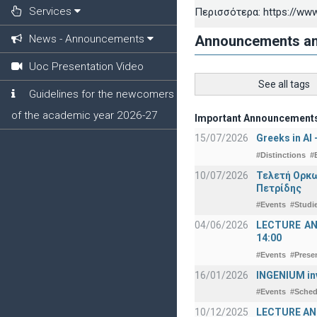
Services
Περισσότερα: https://www
News - Announcements
Announcements a
Uoc Presentation Video
See all tags
Guidelines for the newcomers
of the academic year 2026-27
Important Announcement
15/07/2026
Greeks in AI
#Distinctions
#
10/07/2026
Τελετή Ορκω
Πετρίδης
#Events
#Studi
04/06/2026
LECTURE ANNO
14:00
#Events
#Prese
16/01/2026
INGENIUM in
#Events
#Sched
10/12/2025
LECTURE ANN