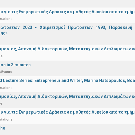
υ για τις Ενημερωτικές Δράσεις σε μαθητές Λυκείου από το τμή
ntations
ωτοετών 2023 - Χαιρετισμοί Πρωτοετών 1993, Παρασκευή 2
ης»
μοσίας, Απονομή Διδακτορικών, Μεταπτυχιακών Διπλωμάτων και 
es
ion in 3 minutes
#Events
d Lecture Series: Entrepreneur and Writer, Marina Hatsopoulos, Boa
ntations
μοσίας, Απονομή Διδακτορικών, Μεταπτυχιακών Διπλωμάτων και 
es
υ για τις Ενημερωτικές Δράσεις σε μαθητές Λυκείου από το τμή
ntations
the