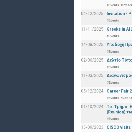
#Events
#Prese
04/12/2025
Invitation -
#Events
11/11/2025
Greeks in A
#Events
14/08/2025
Υποδοχή Πρωτ
#Events
02/06/2025
Δελτίο Τύπο
#Events
11/03/2025
Διαγωνισμός
#Events
05/12/2024
Career Fair 
#Events
#Job O
01/10/2024
Το Τμήμα Ε
(Reunion) τω
#Events
15/09/2023
CISCO visits