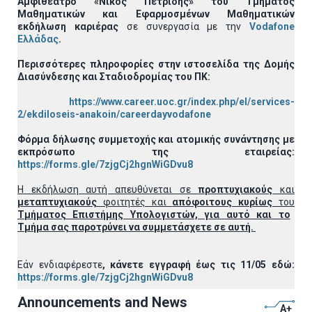
Αμφιθέατρο «Νίκος Πετρίδης» του Τμήματος
Μαθηματικών και Εφαρμοσμένων Μαθηματικών
εκδήλωση καριέρας
σε συνεργασία με την
Vodafone
Ελλάδας
.
Περισσότερες πληροφορίες στην ιστοσελίδα της Δομής
Διασύνδεσης και Σταδιοδρομίας του ΠΚ:
https://www.career.uoc.gr/index.php/el/services-
2/ekdiloseis-anakoin/careerdayvodafone
Φόρμα δήλωσης συμμετοχής και ατομικής συνάντησης με
εκπρόσωπο της εταιρείας:
https://forms.gle/7zjgCj2hgnWiGDvu8
Η εκδήλωση αυτή απευθύνεται σε
προπτυχιακούς
και
μεταπτυχιακούς
φοιτητές και
απόφοιτους κυρίως
του
Τμήματος Επιστήμης Υπολογιστών, για αυτό και το
Τμήμα σας παροτρύνει να συμμετάσχετε σε αυτή.
Εάν ενδιαφέρεστε
, κάνετε εγγραφή έως τις 11/05 εδώ:
https://forms.gle/7zjgCj2hgnWiGDvu8
Announcements and News
A+