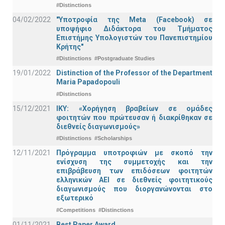
#Distinctions
04/02/2022
"Υποτροφία της Meta (Facebook) σε
υποψήφιο Διδάκτορα του Τμήματος
Επιστήμης Υπολογιστών του Πανεπιστημίου
Κρήτης"
#Distinctions
#Postgraduate Studies
19/01/2022
Distinction of the Professor of the Department
Maria Papadopouli
#Distinctions
15/12/2021
IKY: «Χορήγηση βραβείων σε ομάδες
φοιτητών που πρώτευσαν ή διακρίθηκαν σε
διεθνείς διαγωνισμούς»
#Distinctions
#Scholarships
12/11/2021
Πρόγραμμα υποτροφιών με σκοπό την
ενίσχυση της συμμετοχής και την
επιβράβευση των επιδόσεων φοιτητών
ελληνικών ΑΕΙ σε διεθνείς φοιτητικούς
διαγωνισμούς που διοργανώνονται στο
εξωτερικό
#Competitions
#Distinctions
01/11/2021
Best Paper Award