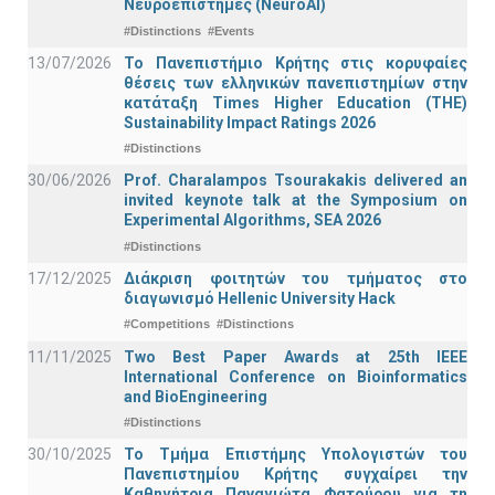
Νευροεπιστήμες (NeuroAI)
#Distinctions
#Events
13/07/2026
Το Πανεπιστήμιο Κρήτης στις κορυφαίες
θέσεις των ελληνικών πανεπιστημίων στην
κατάταξη Times Higher Education (ΤΗΕ)
Sustainability Impact Ratings 2026
#Distinctions
30/06/2026
Prof. Charalampos Tsourakakis delivered an
invited keynote talk at the Symposium on
Experimental Algorithms, SEA 2026
#Distinctions
17/12/2025
Διάκριση φοιτητών του τμήματος στο
διαγωνισμό Hellenic University Hack
#Competitions
#Distinctions
11/11/2025
Two Best Paper Awards at 25th IEEE
International Conference on Bioinformatics
and BioEngineering
#Distinctions
30/10/2025
Το Τμήμα Επιστήμης Υπολογιστών του
Πανεπιστημίου Κρήτης συγχαίρει την
Καθηγήτρια Παναγιώτα Φατούρου για τη