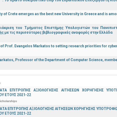
d!" : Το πρώτο δοκιμαστικό chip του Ευρωπαϊκού Επεξεργαστή RIS
ty of Crete emerges as the best new University in Greece and is amon
διάκριση του Τμήματος Επιστήμης Υπολογιστών του Πανεπισ
ς με τις περισσότερες βιβλιογραφικές αναφορές στην Ελλάδα
 of Prof. Evangelos Markatos to setting research priorities for cybe
rkatos, Professor of the Department of Computer Science, member o
s
ΑΤΑ ΕΠΙΤΡΟΠΗΣ ΑΞΙΟΛΟΓΗΣΗΣ ΑΙΤΗΣΕΩΝ ΧΟΡΗΓΗΣΗΣ ΥΠ
Υ ΕΤΟΥΣ 2021-22
Scholarships
ΤΑ ΕΠΙΤΡΟΠΗΣ ΑΞΙΟΛΟΓΗΣΗΣ ΑΙΤΗΣΕΩΝ ΧΟΡΗΓΗΣΗΣ ΥΠΟΤΡΟΦΙΩ
Υ ΕΤΟΥΣ 2021-22