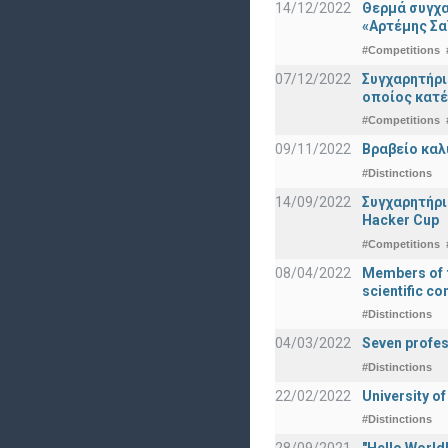
14/12/2022
Θερμά συγχα
«Αρτέμης Σα
#Competitions
07/12/2022
Συγχαρητήρ
οποίος κατέ
#Competitions
09/11/2022
Βραβείο καλ
#Distinctions
14/09/2022
Συγχαρητήρι
Hacker Cup
#Competitions
08/04/2022
Members of t
scientific c
#Distinctions
04/03/2022
Seven profes
#Distinctions
22/02/2022
University of
#Distinctions