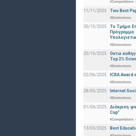
#Competitions
11/11/2025
Two Best Pap
#Distinctions
30/10/2025
Το Τμήμα Επ
Πρόγραμμα 
Υπολογιστικ
#Distinctions
20/10/2025
Οκτώ καθηγη
Top 2% Scien
#Distinctions
02/06/2025
ICRA Award 
#Distinctions
28/05/2025
Internet Soc
#Distinctions
01/04/2025
Διάκριση φ
Cup”
#Competitions
13/03/2025
Best Educati
#Distinctions