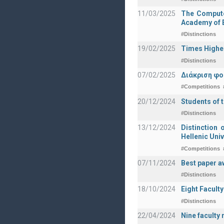
11/03/2025
The Computer
Academy of E
#Distinctions
19/02/2025
Times Highe
#Distinctions
07/02/2025
Διάκριση φο
#Competitions
20/12/2024
Students of 
#Distinctions
13/12/2024
Distinction 
Hellenic Univ
#Competitions
07/11/2024
Best paper a
#Distinctions
18/10/2024
Eight Facult
#Distinctions
22/04/2024
Nine faculty