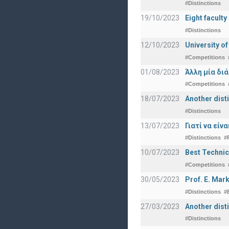
#Distinctions
19/10/2023
Eight facult
#Distinctions
12/10/2023
University o
#Competitions
01/08/2023
Άλλη μία δι
#Competitions
18/07/2023
Another disti
#Distinctions
13/07/2023
Γιατί να εί
#Distinctions
#
10/07/2023
Best Technic
#Competitions
30/05/2023
Prof. E. Mar
#Distinctions
#
27/03/2023
Another dist
#Distinctions