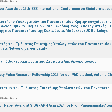
#Distinctions
er Awards at 25th IEEE International Conference on Bioinformatics
ιστήμης Υπολογιστών του Πανεπιστημίου Κρήτης συγχαίρει την
Αλγοριθμικών Θεμελίων για Αναδυόμενες Υπολογιστικές Τ
ής στο Πανεπιστήμιο της Καλιφόρνια, Μπέρκλεϋ (UC Berkeley).
τές του Τμήματος Επιστήμης Υπολογιστών του Πανεπιστημίου 
tists Network (career data)»
στη διδακτορική φοιτήτρια Δέσποινα Αικ. Αργυροπούλου
iety Pulse Research Fellowship 2025 for our PhD student, Antonis Ch
οιτητών του Τμήματος Επιστήμης Υπολογιστών του Πανεπιστημ
#Distinctions
on Paper Award at SIGGRAPH Asia 2024 for Prof. Papagiannakis' te