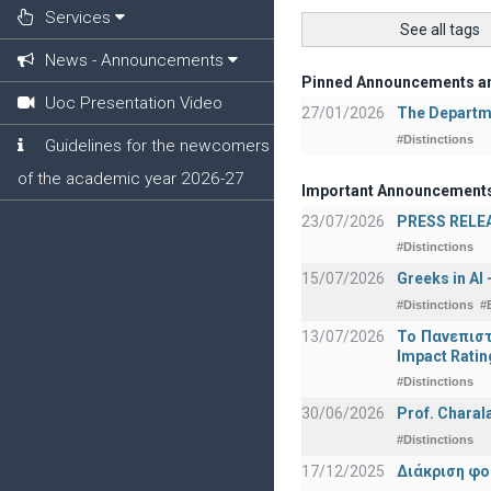
Services
See all tags
News - Announcements
Pinned Announcements a
Uoc Presentation Video
27/01/2026
The Departme
#Distinctions
Guidelines for the newcomers
of the academic year 2026-27
Important Announcement
23/07/2026
PRESS RELEAS
#Distinctions
15/07/2026
Greeks in AI
#Distinctions
#
13/07/2026
Το Πανεπιστ
Impact Ratin
#Distinctions
30/06/2026
Prof. Charal
#Distinctions
17/12/2025
Διάκριση φο