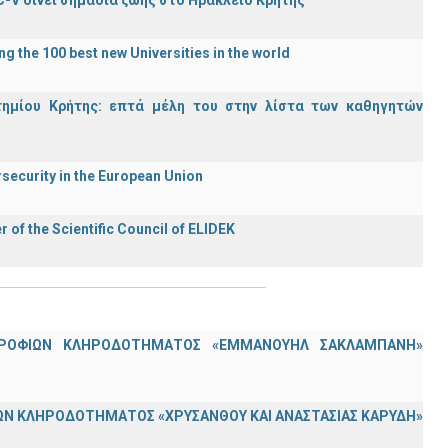
C-V δίνει σημάδια ζωής στο Ηράκλειο Κρήτης
g the 100 best new Universities in the world
τημίου Κρήτης: επτά μέλη του στην λίστα των καθηγητών
rsecurity in the European Union
f the Scientific Council of ELIDEK
ΟΤΡΟΦΙΩΝ ΚΛΗΡΟΔΟΤΗΜΑΤΟΣ «ΕΜΜΑΝΟΥΗΛ ΣΑΚΛΑΜΠΑΝΗ»
Ν ΚΛΗΡΟΔΟΤΗΜΑΤΟΣ «ΧΡΥΣΑΝΘΟΥ ΚΑΙ ΑΝΑΣΤΑΣΙΑΣ ΚΑΡΥΔΗ»