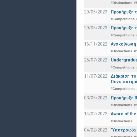
#Distinctions
#
29/05/2023
Προκήρυξη τ
#Competitions
29/05/2023
Προκήρυξη τ
#Competitions
16/11/2022
Ανακοίνωση 
#Distinctions
#
25/07/2022
Undergraduat
#Competitions
11/07/2022
Διάκριση το
Πανεπιστημ
#Competitions
03/05/2022
Προκήρυξη Β
#Distinctions
#
14/02/2022
Award of the
#Distinctions
04/02/2022
"Υποτροφία 