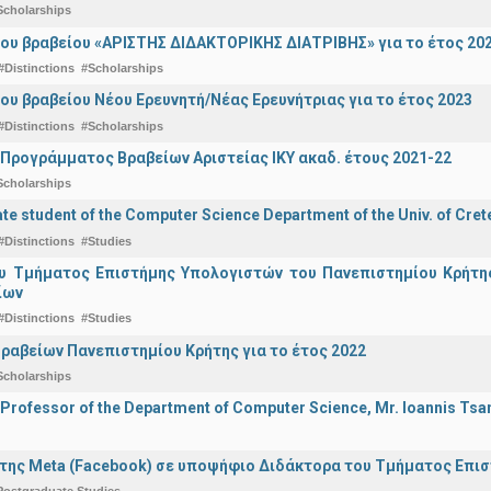
Scholarships
ου βραβείου «ΑΡΙΣΤΗΣ ΔΙΔΑΚΤΟΡΙΚΗΣ ΔΙΑΤΡΙΒΗΣ» για το έτος 20
#Distinctions
#Scholarships
ου βραβείου Νέου Ερευνητή/Νέας Ερευνήτριας για το έτος 2023
#Distinctions
#Scholarships
Προγράμματος Βραβείων Αριστείας ΙΚΥ ακαδ. έτους 2021-22
Scholarships
e student of the Computer Science Department of the Univ. of Crete
#Distinctions
#Studies
υ Τμήματος Επιστήμης Υπολογιστών του Πανεπιστημίου Κρήτης 
ίων
#Distinctions
#Studies
ραβείων Πανεπιστημίου Κρήτης για το έτος 2022
Scholarships
 Professor of the Department of Computer Science, Mr. Ioannis Tsam
της Meta (Facebook) σε υποψήφιο Διδάκτορα του Τμήματος Επι