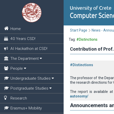
Home
Start Page
News - Anno
40 Years CSD!
Tag:
#Distinctions
AI Hackathon at CSD!
Contribution of Prof
The Department
#Distinctions
People
The professor of the Depar
Undergraduate Studies
the research directions for
Postgraduate Studies
The report is available at
autonomy/
Research
Announcements a
Erasmus+ Mobility