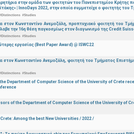
ρητήρια στην ομάδα των φοιτητών του Πανεπιστημίου Κρήτης π
ϊτάκης» | InnoDays 2022, στην οποία συμμετείχε ο φοιτητής το
#Distinctions
#Studies
ια στον Κωνσταντίνο Ανεμοζάλη, προπτυχιακό φοιτητή του Τμή
λαβε την 16η θέση παγκοσμίως στον διαγωνισμό της Credit Suiss
#Distinctions
#Studies
ύτερης εργασίας (Best Paper Award) @ ISWC22
α στον Κωνσταντίνο Ανεμοζάλη, φοιτητή του Τμήματος Επιστήμη
#Distinctions
#Studies
he Department of Computer Science of the University of Crete recei
onference
sors of the Department of Computer Science of the University of Cre
 Crete: Among the best New Universities / 2022 /