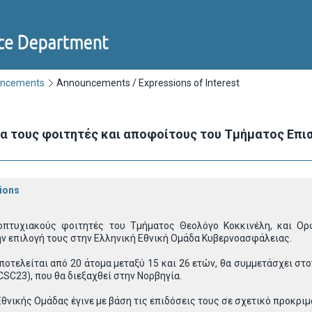
uncements
Announcements / Expressions of Interest
για τους φοιτητές και αποφοίτους του Τμήματος Επ
ions
πτυχιακούς φοιτητές του Τμήματος Θεολόγο Κοκκινέλη, και Ορ
ν επιλογή τους στην Ελληνική Εθνική Ομάδα Κυβερνοασφάλειας.
αποτελείται από 20 άτομα μεταξύ 15 και 26 ετών, θα συμμετάσχει 
ECSC23), που θα διεξαχθεί στην Νορβηγία.
Εθνικής Ομάδας έγινε με βάση τις επιδόσεις τους σε σχετικό προκρι