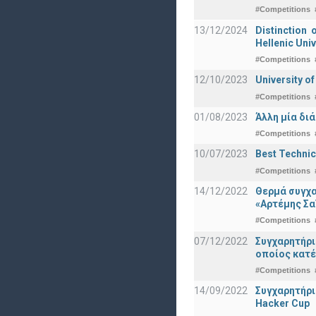
#Competitions
13/12/2024
Distinction 
Hellenic Univ
#Competitions
12/10/2023
University o
#Competitions
01/08/2023
Άλλη μία δι
#Competitions
10/07/2023
Best Technic
#Competitions
14/12/2022
Θερμά συγχα
«Αρτέμης Σα
#Competitions
07/12/2022
Συγχαρητήρ
οποίος κατέ
#Competitions
14/09/2022
Συγχαρητήρι
Hacker Cup