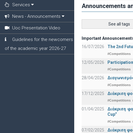
Services
Announcements a
News - Announcements
See all tags
Uoc Presentation Video
Important Announcement
Guidelines for the newcomers
16/07/2026
The 2nd Futu
of the academic year 2026-27
#Competitions
12/05/2026
Participatio
#Competitions
28/04/2026
Διαγωνισμός
#Competitions
17/12/2025
Διάκριση φο
#Competitions
01/04/2025
Διάκριση φ
Cup”
#Competitions
07/02/2025
Διάκριση φο