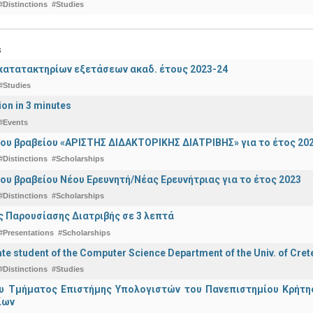
#Distinctions
#Studies
s
ατατακτηρίων εξετάσεων ακαδ. έτους 2023-24
#Studies
ion in 3 minutes
#Events
ου βραβείου «ΑΡΙΣΤΗΣ ΔΙΔΑΚΤΟΡΙΚΗΣ ΔΙΑΤΡΙΒΗΣ» για το έτος 20
#Distinctions
#Scholarships
ου βραβείου Νέου Ερευνητή/Νέας Ερευνήτριας για το έτος 2023
#Distinctions
#Scholarships
 Παρουσίασης Διατριβής σε 3 λεπτά
#Presentations
#Scholarships
e student of the Computer Science Department of the Univ. of Crete
#Distinctions
#Studies
υ Τμήματος Επιστήμης Υπολογιστών του Πανεπιστημίου Κρήτης 
ίων