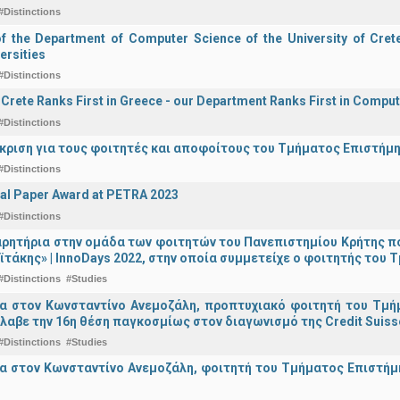
#Distinctions
of the Department of Computer Science of the University of Crete 
ersities
#Distinctions
f Crete Ranks First in Greece - our Department Ranks First in Comput
#Distinctions
άκριση για τους φοιτητές και αποφοίτους του Τμήματος Επιστήμ
#Distinctions
al Paper Award at PETRA 2023
#Distinctions
ρητήρια στην ομάδα των φοιτητών του Πανεπιστημίου Κρήτης π
ϊτάκης» | InnoDays 2022, στην οποία συμμετείχε ο φοιτητής το
#Distinctions
#Studies
ια στον Κωνσταντίνο Ανεμοζάλη, προπτυχιακό φοιτητή του Τμή
λαβε την 16η θέση παγκοσμίως στον διαγωνισμό της Credit Suiss
#Distinctions
#Studies
α στον Κωνσταντίνο Ανεμοζάλη, φοιτητή του Τμήματος Επιστήμη