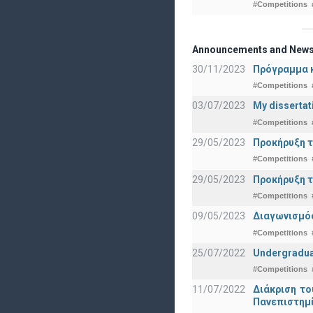
#Competitions
Announcements and New
30/11/2023
Πρόγραμμα κ
#Competitions
03/07/2023
My dissertat
#Competitions
29/05/2023
Προκήρυξη τ
#Competitions
29/05/2023
Προκήρυξη τ
#Competitions
09/05/2023
Διαγωνισμός
#Competitions
25/07/2022
Undergraduat
#Competitions
11/07/2022
Διάκριση το
Πανεπιστημ