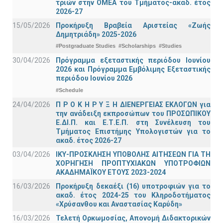
τριών στην ΟΜΕΑ του Τμήματος-ακαδ. έτος
2026-27
15/05/2026
Προκήρυξη Βραβεία Αριστείας «Ζωής
Δημητριάδη» 2025-2026
#Postgraduate Studies
#Scholarships
#Studies
30/04/2026
Πρόγραμμα εξεταστικής περιόδου Ιουνίου
2026 και Πρόγραμμα Εμβόλιμης Εξεταστικής
περιόδου Ιουνίου 2026
#Schedule
24/04/2026
Π Ρ Ο Κ Η Ρ Υ Ξ Η ΔΙΕΝΕΡΓΕΙΑΣ ΕΚΛΟΓΩΝ για
την ανάδειξη εκπροσώπων του ΠΡΟΣΩΠΙΚΟΥ
Ε.ΔΙ.Π. και Ε.Τ.Ε.Π. στη Συνέλευση του
Τμήματος Επιστήμης Υπολογιστών για το
ακαδ. έτος 2026-27
03/04/2026
ΙΚΥ-ΠΡΟΣΚΛΗΣΗ ΥΠΟΒΟΛΗΣ ΑΙΤΗΣΕΩΝ ΓΙΑ ΤΗ
ΧΟΡΗΓΗΣΗ ΠΡΟΠΤΥΧΙΑΚΩΝ ΥΠΟΤΡΟΦΙΩΝ
ΑΚΑΔΗΜΑΪΚΟΥ ΕΤΟΥΣ 2023-2024
16/03/2026
Προκήρυξη δεκαέξι (16) υποτροφιών για το
ακαδ. έτος 2024-25 του Κληροδοτήματος
«Χρύσανθου και Αναστασίας Καρύδη»
16/03/2026
Τελετή Ορκωμοσίας, Απονομή Διδακτορικών