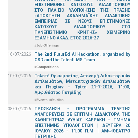
ΕΠΙΣΤΗΜΟΝΕΣ ΚΑΤΟΧΟΥΣ ΔΙΔΑΚΤΟΡΙΚΟΥ
ΣΤΟ ΠΛΑΙΣΙΟ ΥΛΟΠΟΙΗΣΗΣ ΤΗΣ ΠΡΑΞΗΣ
«ΑΠΟΚΤΗΣΗ ΑΚΑΔΗΜΑΪΚΗΣ ΔΙΔΑΚΤΙΚΗΣ
ΕΜΠΕΙΡΙΑΣ ΣΕ ΝΕΟΥΣ ΕΠΙΣΤΗΜΟΝΕΣ
ΚΑΤΟΧΟΥΣ ΔΙΔΑΚΤΟΡΙΚΟΥ ΣΤΟ
ΠΑΝΕΠΙΣΤΗΜΙΟ ΚΡΗΤΗΣ» ΧΕΙΜΕΡΙΝΟ
ΕΞΑΜΗΝΟ ΑΚΑΔ. ΕΤΟΣ 2026-27
#Job Offerings
16/07/2026
The 2nd FuturEd AI Hackathon, organized by
CSD and the TalentLMS Team
#Competitions
10/07/2026
Τελετή Ορκωμοσίας, Απονομή Διδακτορικών
Διπλωμάτων, Μεταπτυχιακών Διπλωμάτων
και Πτυχίων - Τρίτη 21-7-2026, 11:00,
Αμφιθέατρο Πετρίδης
#Events
#Studies
08/07/2026
ΠΡΟΣΚΛΗΣΗ - ΠΡΟΓΡΑΜΜΑ ΤΕΛΕΤΗΣ
ΑΝΑΓΟΡΕΥΣΗΣ ΣΕ ΕΠΙΤΙΜΗ ΔΙΔΑΚΤΟΡΑ ΤΗΣ
ΚΑΘΗΓΗΤΡΙΑΣ ΛΥΔΙΑΣ ΚΑΒΡΑΚΗ - ΤΜΗΜΑ
ΕΠΙΣΤΗΜΗΣ ΥΠΟΛΟΓΙΣΤΩΝ | ΔΕΥΤΕΡΑ 20
ΙΟΥΛΙΟΥ 2026 - 11.00 Π.Μ. | ΑΜΦΙΘΕΑΤΡΟ
ΠΕΤΡΙΔΗΣ