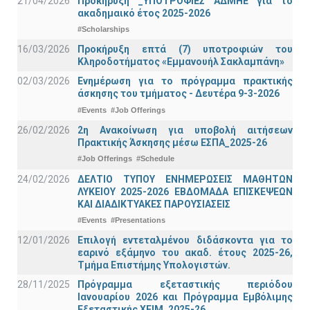
21/04/2026
Προκήρυξη _ΥΠΟΤΡΟΦΙΕΣ ΑΔΜΗΕ για το
ακαδημαικό έτος 2025-2026
#Scholarships
16/03/2026
Προκήρυξη επτά (7) υποτροφιών του
Κληροδοτήματος «Εμμανουήλ Σακλαμπάνη»
02/03/2026
Ενημέρωση για το πρόγραμμα πρακτικής
άσκησης του τμήματος - Δευτέρα 9-3-2026
#Events
#Job Offerings
26/02/2026
2η Ανακοίνωση για υποβολή αιτήσεων
Πρακτικής Άσκησης μέσω ΕΣΠΑ_2025-26
#Job Offerings
#Schedule
24/02/2026
ΔΕΛΤΙΟ ΤΥΠΟΥ ΕΝΗΜΕΡΩΣΕΙΣ ΜΑΘΗΤΩΝ
ΛΥΚΕΙΟΥ 2025-2026 ΕΒΔΟΜΑΔΑ ΕΠΙΣΚΕΨΕΩΝ
ΚΑΙ ΔΙΑΔΙΚΤΥΑΚΕΣ ΠΑΡΟΥΣΙΑΣΕΙΣ
#Events
#Presentations
12/01/2026
Επιλογή εντεταλμένου διδάσκοντα για το
εαρινό εξάμηνο του ακαδ. έτους 2025-26,
Τμήμα Επιστήμης Υπολογιστών.
28/11/2025
Πρόγραμμα εξεταστικής περιόδου
Ιανουαρίου 2026 και Πρόγραμμα Εμβόλιμης
Εξεταστικής ΧΕΙΜ_2025-26