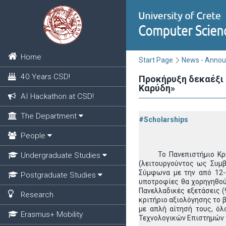
Home
Start Page
News - Anno
40 Years CSD!
Προκήρυξη δεκαέξι 
Καρύδη»
AI Hackathon at CSD!
The Department
#Scholarships
People
Το Πανεπιστήμιο Κρήτη
Undergraduate Studies
(λειτουργούντος ως Συμβ
Σύμφωνα με την από 12-
Postgraduate Studies
υποτροφίες θα χορηγηθού
Πανελλαδικές εξετάσεις 
Research
κριτήριο αξιολόγησης το 
με απλή αίτησή τους, όλ
Erasmus+ Mobility
Τεχνολογικών Επιστημών 