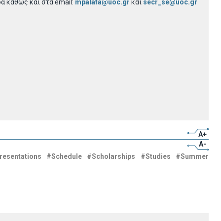
α καθώς και στα email:
mpalafa@uoc.gr
και
secr_se@uoc.gr
A+
A-
resentations
#Schedule
#Scholarships
#Studies
#Summer