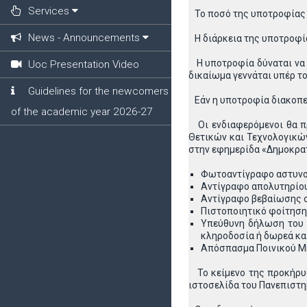
Services
Το ποσό της υποτροφίας α
News - Announcements
Η διάρκεια της υποτροφίας
Η υποτροφία δύναται να δ
Uoc Presentation Video
δικαίωμα γεννάται υπέρ τ
Guidelines for the newcomers
Εάν η υποτροφία διακοπεί
of the academic year 2026-27
Οι ενδιαφερόμενοι θα π
Θετικών και Τεχνολογικώ
στην εφημερίδα «Δημοκρατ
Φωτοαντίγραφο αστυνομι
Αντίγραφο απολυτηρίου
Αντίγραφο βεβαίωσης σ
Πιστοποιητικό φοίτηση
Υπεύθυνη δήλωση του Ν
κληροδοσία ή δωρεά και
Απόσπασμα Ποινικού Μη
Το κείμενο της προκήρυξ
ιστοσελίδα του Πανεπιστ