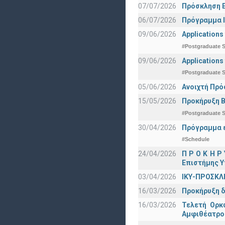
07/07/2026
Πρόσκληση Ε
06/07/2026
Πρόγραμμα Ι
09/06/2026
Applications
#Postgraduate S
09/06/2026
Applications
#Postgraduate S
05/06/2026
Ανοιχτή Πρό
15/05/2026
Προκήρυξη Β
#Postgraduate S
30/04/2026
Πρόγραμμα ε
#Schedule
24/04/2026
Π Ρ Ο Κ Η Ρ
Επιστήμης Υ
03/04/2026
ΙΚΥ-ΠΡΟΣΚΛ
16/03/2026
Προκήρυξη δ
16/03/2026
Τελετή Ορκ
Αμφιθέατρο