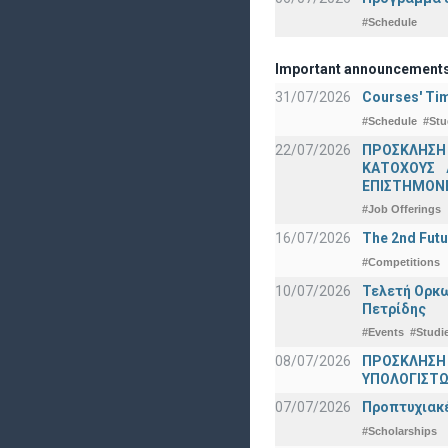
#Schedule
Important announcement
31/07/2026
Courses' Tim
#Schedule
#Stu
22/07/2026
ΠΡΟΣΚΛΗΣΗ
ΚΑΤΟΧΟΥΣ 
ΕΠΙΣΤΗΜΟΝΕ
#Job Offerings
16/07/2026
The 2nd Futu
#Competitions
10/07/2026
Τελετή Ορκω
Πετρίδης
#Events
#Studi
08/07/2026
ΠΡΟΣΚΛΗΣΗ
ΥΠΟΛΟΓΙΣΤΩΝ
07/07/2026
Προπτυχιακέ
#Scholarships