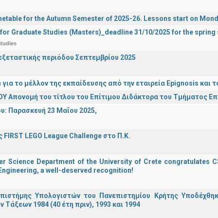
etable for the Autumn Semester of 2025-26. Lessons start on Mon
 for Graduate Studies (Masters)_deadline 31/10/2025 for the sprin
tudies
ξεταστικής περιόδου Σεπτεμβρίου 2025
n για το μέλλον της εκπαίδευσης από την εταιρεία Epignosis κα
Υ Απονομή του τίτλου του Επίτιμου Διδάκτορα του Τμήματος Ε
υ: Παρασκευή 23 Μαΐου 2025,
 FIRST LEGO League Challenge στο Π.Κ.
 Science Department of the University of Crete congratulates CS
ngineering, a well-deserved recognition!
πιστήμης Υπολογιστών του Πανεπιστημίου Κρήτης Υποδέχθη
ν Τάξεων 1984 (40 έτη πριν), 1993 και 1994