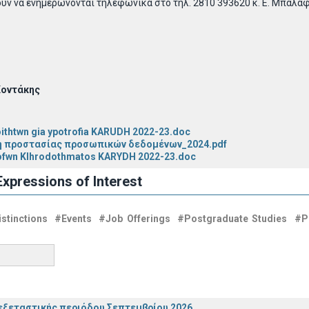
ν να ενημερώνονται τηλεφωνικά στο τηλ. 2810 393620 κ. Ε. Μπαλάφ
 Κοντάκης
oithtwn gia ypotrofia KARUDH 2022-23.doc
 προστασίας προσωπικών δεδομένων_2024.pdf
rofwn Klhrodothmatos KARYDH 2022-23.doc
xpressions of Interest
stinctions
#Events
#Job Offerings
#Postgraduate Studies
#P
ξεταστικής περιόδου Σεπτεμβρίου 2026