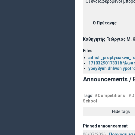
Οι ενδιαφερόμενοι μπορού
Ο Πρύτανης
Καθηγητής Γεώργιος Μ.
Files
aithsh_proptyxiakwn_f
1710329017331δήλωση
ypey8ynh dhlwsh ypot
Announcements / E
Tags:
#Competitions
#Di
School
Hide tags
Pinned announcement
06/07/2026
Πρόγραμμα ε