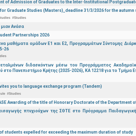
 of Admission of Graduates to the Inter-Institutional Postgradua
 for Graduate Studies (Masters)_deadline 31/3/2026 for the autum
tudies
#Studies
 μιαν Ανάσα
udent Partnerships 2026
α μαθήματα ομάδων Ε1 και Ε2, Προγραμμάτων Σύντομης Διάρκει
5-26
dies
τεταλμένων διδασκόντων μέσω του Προγράμματος Ακαδημαϊκή
ύ στο Πανεπιστήμιο Κρήτης (2025-2026), ΚΑ 12218 για το Τμήμα 
vites you to language exchange program (Tandem)
ule
#Studies
E Awarding of the title of Honorary Doctorate of the Department o
εισαγωγής πτυχιούχων της ΣΘΤΕ στο Πρόγραμμα Παιδαγωγικής
 of students expelled for exceeding the maximum duration of study