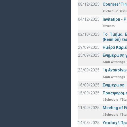
08/12/2025
Courses' Tim
#Schedule
#Stu
04/12/2025
Invitation -
#Events
02/10/2025
Το Τμήμα Ε
(Reunion) τω
29/09/2025
Ημέρα Καριέ
25/09/2025
Ενημέρωση γ
#Job Offerings
23/09/2025
1η Ανακοίνω
#Job Offerings
16/09/2025
Ενημέρωση -
15/09/2025
Προσφερόμεν
#Schedule
#Stu
11/09/2025
Meeting of F
#Schedule
#Stu
14/08/2025
Υποδοχή Πρωτ