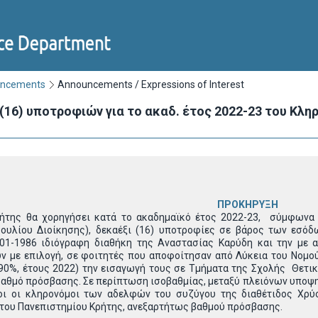
uncements
Announcements / Expressions of Interest
(16) υποτροφιών για το ακαδ. έτος 2022-23 του Κλ
ΠΡΟΚΗΡΥΞΗ
ς θα χορηγήσει κατά το ακαδημαϊκό έτος 2022-23, σύμφωνα 
ουλίου Διοίκησης), δεκαέξι (16) υποτροφίες σε βάρος των εσό
01-1986 ιδιόγραφη διαθήκη της Αναστασίας Καρύδη και την με α
ν με επιλογή, σε φοιτητές που αποφοίτησαν από Λύκεια του Νομού
(90%, έτους 2022) την εισαγωγή τους σε Τμήματα της Σχολής Θετι
βαθμό πρόσβασης. Σε περίπτωση ισοβαθμίας, μεταξύ πλειόνων υποψη
οι οι κληρονόμοι των αδελφών του συζύγου της διαθέτιδος Χρύ
του Πανεπιστημίου Κρήτης, ανεξαρτήτως βαθμού πρόσβασης.