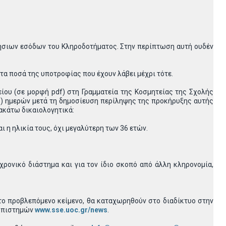
τήσιων εσόδων του Κληροδοτήματος. Στην περίπτωση αυτή ουδέν
τα ποσά της υποτροφίας που έχουν λάβει μέχρι τότε.
ου (σε μορφή pdf) στη Γραμματεία της Κοσμητείας της Σχολής
45) ημερών μετά τη δημοσίευση περίληψης της προκήρυξης αυτής
ακάτω δικαιολογητικά:
 η ηλικία τους, όχι μεγαλύτερη των 36 ετών.
ρονικό διάστημα και για τον ίδιο σκοπό από άλλη κληρονομία,
το προβλεπόμενο κείμενο, θα καταχωρηθούν στο διαδίκτυο στην
 Επιστημών
www.sse.uoc.gr/news
.