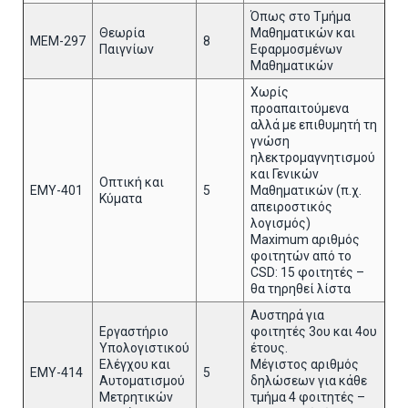
Όπως στο Τμήμα
Θεωρία
Μαθηματικών και
ΜΕΜ-297
8
Παιγνίων
Εφαρμοσμένων
Μαθηματικών
Χωρίς
προαπαιτούμενα
αλλά με επιθυμητή τη
γνώση
ηλεκτρομαγνητισμού
και Γενικών
Οπτική και
ΕΜΥ-401
5
Μαθηματικών (π.χ.
Κύματα
απειροστικός
λογισμός)
Maximum αριθμός
φοιτητών από το
CSD: 15 φοιτητές –
θα τηρηθεί λίστα
Αυστηρά για
Εργαστήριο
φοιτητές 3ου και 4ου
Υπολογιστικού
έτους.
Ελέγχου και
Μέγιστος αριθμός
ΕΜΥ-414
5
Αυτοματισμού
δηλώσεων για κάθε
Μετρητικών
τμήμα 4 φοιτητές –