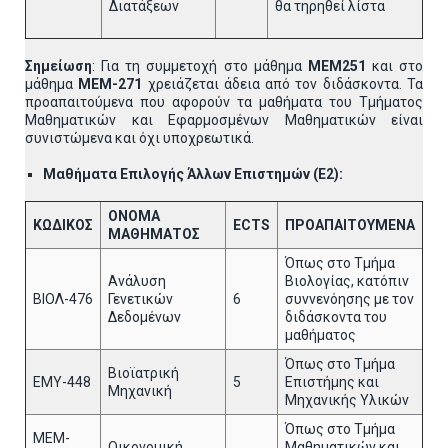
Διατάξεων
θα τηρηθεί λίστα
Σημείωση
: Για τη συμμετοχή στο μάθημα
ΜΕΜ251
και στο
μάθημα
ΜΕΜ-271
χρειάζεται άδεια από τον διδάσκοντα. Τα
προαπαιτούμενα που αφορούν τα μαθήματα του Τμήματος
Μαθηματικών και Εφαρμοσμένων Μαθηματικών είναι
συνιστώμενα και όχι υποχρεωτικά.
Μαθήματα Επιλογής Άλλων Επιστημών (Ε2):
ΟΝΟΜΑ
ΚΩΔΙΚΟΣ
ECTS
ΠΡΟΑΠΑΙΤΟΥΜΕΝΑ
ΜΑΘΗΜΑΤΟΣ
Όπως στο Τμήμα
Ανάλυση
Βιολογίας, κατόπιν
ΒΙΟΛ-476
Γενετικών
6
συννενόησης με τον
Δεδομένων
διδάσκοντα του
μαθήματος
Όπως στο Τμήμα
Βιοϊατρική
ΕΜΥ-448
5
Επιστήμης και
Μηχανική
Μηχανικής Υλικών
Όπως στο Τμήμα
MEM-
Οικονομική
Μαθηματικών και