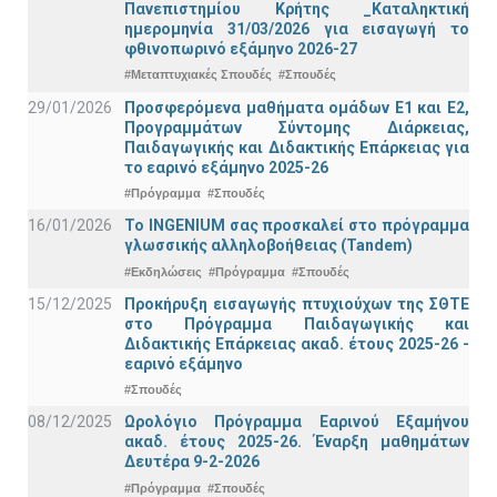
Πανεπιστημίου Κρήτης _Καταληκτική
ημερομηνία 31/03/2026 για εισαγωγή το
φθινοπωρινό εξάμηνο 2026-27
#Μεταπτυχιακές Σπουδές
#Σπουδές
29/01/2026
Προσφερόμενα μαθήματα ομάδων Ε1 και Ε2,
Προγραμμάτων Σύντομης Διάρκειας,
Παιδαγωγικής και Διδακτικής Επάρκειας για
το εαρινό εξάμηνο 2025-26
#Πρόγραμμα
#Σπουδές
16/01/2026
Το INGENIUM σας προσκαλεί στο πρόγραμμα
γλωσσικής αλληλοβοήθειας (Tandem)
#Εκδηλώσεις
#Πρόγραμμα
#Σπουδές
15/12/2025
Προκήρυξη εισαγωγής πτυχιούχων της ΣΘΤΕ
στο Πρόγραμμα Παιδαγωγικής και
Διδακτικής Επάρκειας ακαδ. έτους 2025-26 -
εαρινό εξάμηνο
#Σπουδές
08/12/2025
Ωρολόγιο Πρόγραμμα Εαρινού Εξαμήνου
ακαδ. έτους 2025-26. Έναρξη μαθημάτων
Δευτέρα 9-2-2026
#Πρόγραμμα
#Σπουδές