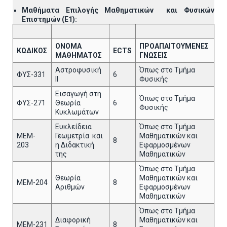
Μαθήματα Επιλογής Μαθηματικών και Φυσικών
Επιστημών (Ε1):
ΟΝΟΜΑ
ΠΡΟΑΠΑΙΤΟΥΜΕΝΕΣ
ΚΩΔΙΚΟΣ
ECTS
ΜΑΘΗΜΑΤΟΣ
ΓΝΩΣΕΙΣ
Αστροφυσική
Όπως στο Τμήμα
ΦΥΣ-331
6
ΙΙ
Φυσικής
Εισαγωγή στη
Όπως στο Τμήμα
ΦΥΣ-271
Θεωρία
6
Φυσικής
Κυκλωμάτων
Eυκλείδεια
Όπως στο Τμήμα
ΜΕΜ-
Γεωμετρία και
Μαθηματικών και
8
203
η Διδακτική
Εφαρμοσμένων
της
Μαθηματικών
Όπως στο Τμήμα
Θεωρία
Μαθηματικών και
ΜΕΜ-204
8
Αριθμών
Εφαρμοσμένων
Μαθηματικών
Όπως στο Τμήμα
Διαφορική
Μαθηματικών και
ΜΕΜ-231
8