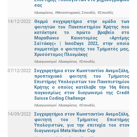
σας
#Διακρίσεις
#Μεταπτυχιακές Σπουδές
#Σπουδές
14/12/2022
Θερμά συγχαρητήρια στην ομάδα των
φοιτητών του Πανεπιστημίου Κρήτης που
κατέκτησε το πρώτο βραβείο στο
Μαραθώνιο Καινοτομίας «Αρτέμης
Σαϊτάκης» | InnoDays 2022, στην οποία
συμμετείχε ο φοιτητής του Τμήματός μας,
Χρυσόστομος Πλουμάκης
#Διαγωνισμοί
#Διακρίσεις
#Σπουδές
07/12/2022
Συγχαρητήρια στον Κωνσταντίνο Ανεμοζάλη,
προπτυχιακό φοιτητή του Τμήματος
Επιστήμης Υπολογιστών του Πανεπιστημίου
Κρήτης ο οποίος κατέλαβε την 16η θέση
παγκοσμίως στον διαγωνισμό της Credit
Suisse Coding Challenge
#Διαγωνισμοί
#Διακρίσεις
#Σπουδές
14/09/2022
Συγχαρητήρια στον Κωνσταντίνο Ανεμοζάλη,
φοιτητή του Τμήματος Επιστήμης
Υπολογιστών, για την επιτυχία του στον
διαγωνισμό Meta Hacker Cup