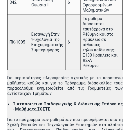
342
6
Θεωρία ΙΙ
Εφαρμοσμένων
Μαθηματικών
Το μάθημα
διδάσκεται
ταυτόχρονα στο
Εισαγωγή Στην
Ρέθυμνο και στο
Ψυχολογία Της
Ηράκλειο σε
ΠΚ-1005
6
Επιχειρηματικής
αίθουσες
Συμπεριφοράς
τηλεκπαίδευσης:
Ε130 Ηράκλειο και
Δ2-Α
Ρέθυμνο
Για περισσότερες πληροφορίες σχετικές με τα παραπάνω
μαθήματα καθώς και για το Πρόγραμμα διδασκαλίας τους
παρακαλούμε ενημερωθείτε από τις Γραμματείες των
αντίστοιχων Τμημάτων.
Πιστοποιητικό Παιδαγωγικής & Διδακτικής Επάρκειας
- Μαθήματα ΣΘΕΤΕ
Για το πρόγραμμα των μαθημάτων που προσφέρονται από τη
Σχολή Θετικών και Τεχνολογικών Επιστημών στα πλαίσια