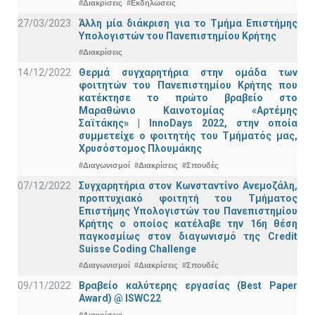
#Διακρίσεις
#Εκδηλώσεις
27/03/2023
Άλλη μία διάκριση για το Τμήμα Επιστήμης
Υπολογιστών του Πανεπιστημίου Κρήτης
#Διακρίσεις
14/12/2022
Θερμά συγχαρητήρια στην ομάδα των
φοιτητών του Πανεπιστημίου Κρήτης που
κατέκτησε το πρώτο βραβείο στο
Μαραθώνιο Καινοτομίας «Αρτέμης
Σαϊτάκης» | InnoDays 2022, στην οποία
συμμετείχε ο φοιτητής του Τμήματός μας,
Χρυσόστομος Πλουμάκης
#Διαγωνισμοί
#Διακρίσεις
#Σπουδές
07/12/2022
Συγχαρητήρια στον Κωνσταντίνο Ανεμοζάλη,
προπτυχιακό φοιτητή του Τμήματος
Επιστήμης Υπολογιστών του Πανεπιστημίου
Κρήτης ο οποίος κατέλαβε την 16η θέση
παγκοσμίως στον διαγωνισμό της Credit
Suisse Coding Challenge
#Διαγωνισμοί
#Διακρίσεις
#Σπουδές
09/11/2022
Βραβείο καλύτερης εργασίας (Best Paper
Award) @ ISWC22
#Διακρίσεις