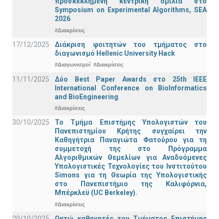
προσκεκλημένη κεντρική ομιλία στο
Symposium on Experimental Algorithms, SEA
2026
#Διακρίσεις
17/12/2025
Διάκριση φοιτητών του τμήματος στο
διαγωνισμό Hellenic University Hack
#Διαγωνισμοί
#Διακρίσεις
11/11/2025
Δύο Best Paper Awards στο 25th IEEE
International Conference on BioInformatics
and BioEngineering
#Διακρίσεις
30/10/2025
Το Τμήμα Επιστήμης Υπολογιστών του
Πανεπιστημίου Κρήτης συγχαίρει την
Καθηγήτρια Παναγιώτα Φατούρου για τη
συμμετοχή της στο Πρόγραμμα
Αλγοριθμικών Θεμελίων για Αναδυόμενες
Υπολογιστικές Τεχνολογίες του Ινστιτούτου
Simons για τη Θεωρία της Υπολογιστικής
στο Πανεπιστήμιο της Καλιφόρνια,
Μπέρκλεϋ (UC Berkeley).
#Διακρίσεις
20/10/2025
Οκτώ καθηγητές του Τμήματος Επιστήμης