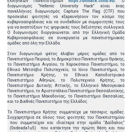
Ελληνικών Πανεπιστημίων
https://unihack.ctflib.eu/
. Ο
διαγωνισμός “Hellenic University Hack” είναι ένας
πανελλήνιος διαγωνισμός Capture The Flag (CTF) που
προσκαλεί φοιτητές να εξερευνήσουν τον κόσμο της
κυβερνοασφάλειας και να συνδεθούν με συμφοιτητές τους
για να αναπτύξουν τις ψηφιακές τους δεξιότητες συλλογικά.
Ο διαγωνισμός διοργανώνεται από την Ελληνική Ομάδα
Κυβερνοασφάλειας σε συνεργασία με πανεπιστημιακές
ομάδες από όλη την Ελλάδα.
Στον διαγωνισμό φέτος έλαβαν μέρος ομάδες από το
Πανεπιστήμιο Πειραιά, το Δημοκρίτειο Πανεπιστήμιο Θράκης,
το Πανεπιστήμιο Αιγαίου, το Χαροκόπειο Πανεπιστήμιο, το
Εθνικό Μετσόβιο Πολυτεχνείο, το Ιόνιο Πανεπιστήμιο, το
Πανεπιστήμιο Κρήτης, το Εθνικό Καποδιστριακό
Πανεπιστήμιο Αθηνών, το Πολυτεχνείο Κρήτης, το
Πανεπιστήμιο Δυτικής Αττικής, το Ελληνικό Μεσογειακό
Πανεπιστήμιο, το Αριστοτέλειο Πανεπιστήμιο Θεσσαλονίκης,
το Πανεπιστήμιο Μακεδονίας, το Πανεπιστήμιο Θεσσαλίας,
και το Διεθνές Πανεπιστήμιο της Ελλάδος.
Το Πανεπιστήμιο Κρήτης συμμετείχε με τέσσερις ομάδες.
Συγχαρητήρια σε όλους τους φοιτητές του Πανεπιστημίου
που συμμετείχαν και ιδιαίτερα στην ομάδα "Δαίδαλος"
(0xdeada1u5) που κατέκτησε την πρώτη θέση και που