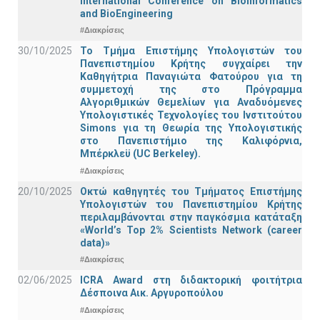
International Conference on BioInformatics
and BioEngineering
#Διακρίσεις
30/10/2025
Το Τμήμα Επιστήμης Υπολογιστών του
Πανεπιστημίου Κρήτης συγχαίρει την
Καθηγήτρια Παναγιώτα Φατούρου για τη
συμμετοχή της στο Πρόγραμμα
Αλγοριθμικών Θεμελίων για Αναδυόμενες
Υπολογιστικές Τεχνολογίες του Ινστιτούτου
Simons για τη Θεωρία της Υπολογιστικής
στο Πανεπιστήμιο της Καλιφόρνια,
Μπέρκλεϋ (UC Berkeley).
#Διακρίσεις
20/10/2025
Οκτώ καθηγητές του Τμήματος Επιστήμης
Υπολογιστών του Πανεπιστημίου Κρήτης
περιλαμβάνονται στην παγκόσμια κατάταξη
«World’s Top 2% Scientists Network (career
data)»
#Διακρίσεις
02/06/2025
ICRA Award στη διδακτορική φοιτήτρια
Δέσποινα Αικ. Αργυροπούλου
#Διακρίσεις