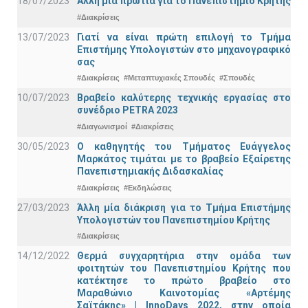
18/07/2023
Άλλη μία πρωτιά για το Πανεπιστήμιο Κρήτης
#Διακρίσεις
13/07/2023
Γιατί να είναι πρώτη επιλογή το Τμήμα
Επιστήμης Υπολογιστών στο μηχανογραφικό
σας
#Διακρίσεις
#Μεταπτυχιακές Σπουδές
#Σπουδές
10/07/2023
Βραβείο καλύτερης τεχνικής εργασίας στο
συνέδριο PETRA 2023
#Διαγωνισμοί
#Διακρίσεις
30/05/2023
Ο καθηγητής του Τμήματος Ευάγγελος
Μαρκάτος τιμάται με το βραβείο Εξαίρετης
Πανεπιστημιακής Διδασκαλίας
#Διακρίσεις
#Εκδηλώσεις
27/03/2023
Άλλη μία διάκριση για το Τμήμα Επιστήμης
Υπολογιστών του Πανεπιστημίου Κρήτης
#Διακρίσεις
14/12/2022
Θερμά συγχαρητήρια στην ομάδα των
φοιτητών του Πανεπιστημίου Κρήτης που
κατέκτησε το πρώτο βραβείο στο
Μαραθώνιο Καινοτομίας «Αρτέμης
Σαϊτάκης» | InnoDays 2022, στην οποία