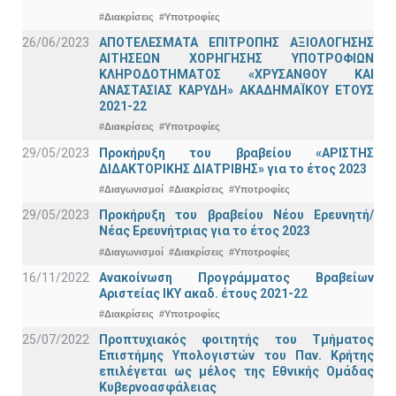
#Διακρίσεις
#Υποτροφίες
26/06/2023
ΑΠΟΤΕΛΕΣΜΑΤΑ ΕΠΙΤΡΟΠΗΣ ΑΞΙΟΛΟΓΗΣΗΣ
ΑΙΤΗΣΕΩΝ ΧΟΡΗΓΗΣΗΣ ΥΠΟΤΡΟΦΙΩΝ
ΚΛΗΡΟΔΟΤΗΜΑΤΟΣ «ΧΡΥΣΑΝΘΟΥ ΚΑΙ
ΑΝΑΣΤΑΣΙΑΣ ΚΑΡΥΔΗ» ΑΚΑΔΗΜΑΪΚΟΥ ΕΤΟΥΣ
2021-22
#Διακρίσεις
#Υποτροφίες
29/05/2023
Προκήρυξη του βραβείου «ΑΡΙΣΤΗΣ
ΔΙΔΑΚΤΟΡΙΚΗΣ ΔΙΑΤΡΙΒΗΣ» για το έτος 2023
#Διαγωνισμοί
#Διακρίσεις
#Υποτροφίες
29/05/2023
Προκήρυξη του βραβείου Νέου Ερευνητή/
Νέας Ερευνήτριας για το έτος 2023
#Διαγωνισμοί
#Διακρίσεις
#Υποτροφίες
16/11/2022
Ανακοίνωση Προγράμματος Βραβείων
Αριστείας ΙΚΥ ακαδ. έτους 2021-22
#Διακρίσεις
#Υποτροφίες
25/07/2022
Προπτυχιακός φοιτητής του Τμήματος
Επιστήμης Υπολογιστών του Παν. Κρήτης
επιλέγεται ως μέλος της Εθνικής Ομάδας
Κυβερνοασφάλειας