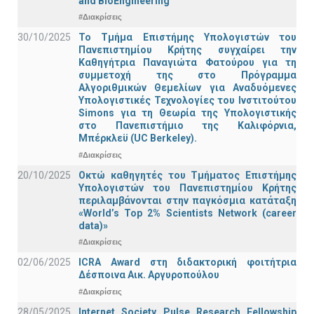
and BioEngineering
#Διακρίσεις
30/10/2025
Το Τμήμα Επιστήμης Υπολογιστών του
Πανεπιστημίου Κρήτης συγχαίρει την
Καθηγήτρια Παναγιώτα Φατούρου για τη
συμμετοχή της στο Πρόγραμμα
Αλγοριθμικών Θεμελίων για Αναδυόμενες
Υπολογιστικές Τεχνολογίες του Ινστιτούτου
Simons για τη Θεωρία της Υπολογιστικής
στο Πανεπιστήμιο της Καλιφόρνια,
Μπέρκλεϋ (UC Berkeley).
#Διακρίσεις
20/10/2025
Οκτώ καθηγητές του Τμήματος Επιστήμης
Υπολογιστών του Πανεπιστημίου Κρήτης
περιλαμβάνονται στην παγκόσμια κατάταξη
«World’s Top 2% Scientists Network (career
data)»
#Διακρίσεις
02/06/2025
ICRA Award στη διδακτορική φοιτήτρια
Δέσποινα Αικ. Αργυροπούλου
#Διακρίσεις
28/05/2025
Internet Society Pulse Research Fellowship