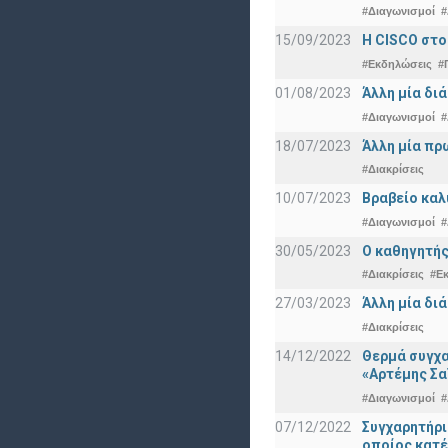
#Διαγωνισμοί
#
15/09/2023
Η CISCO στο
#Εκδηλώσεις
#
01/08/2023
Άλλη μία δι
#Διαγωνισμοί
#
18/07/2023
Άλλη μία πρ
#Διακρίσεις
10/07/2023
Βραβείο καλ
#Διαγωνισμοί
#
30/05/2023
Ο καθηγητής
#Διακρίσεις
#Ε
27/03/2023
Άλλη μία δι
#Διακρίσεις
14/12/2022
Θερμά συγχα
«Αρτέμης Σα
#Διαγωνισμοί
#
07/12/2022
Συγχαρητήρ
οποίος κατέ