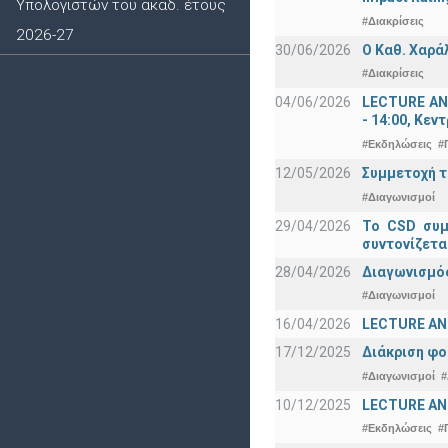
Υπολογιστών του ακαδ. έτους
#Διακρίσεις
2026-27
30/06/2026
Ο Καθ. Χαρά
#Διακρίσεις
04/06/2026
LECTURE ANN
- 14:00, Κεν
#Εκδηλώσεις
#
12/05/2026
Συμμετοχή τ
#Διαγωνισμοί
29/04/2026
Το CSD συμ
συντονίζετα
28/04/2026
Διαγωνισμός
#Διαγωνισμοί
16/04/2026
LECTURE ANN
17/12/2025
Διάκριση φο
#Διαγωνισμοί
#
10/12/2025
LECTURE ANN
#Εκδηλώσεις
#