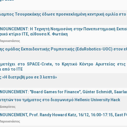
λαμπος Τσουρακάκης έδωσε προσκεκλημένη κεντρική ομιλία στο S
OUNCEMENT: Η Τεχνητή Νοημοσύνη στην Πανεπιστημιακή Εκπαίδευ
τρικό κτίριο ΙΤΕ, αίθουσα Κ. Φωτάκη
Παρουσιάσεις
ης ομάδας Εκπαιδευτικής Ρομποτικής (EduRobotics-UOC) στον εθν
μετέχει στο SPACE-Crete, το Κρητικό Κέντρο Αριστείας στις
ι από το ΙΤΕ
 «Η διατριβή μου σε 3 λεπτά»
OUNCEMENT: "Board Games for Finance", Günter Schmidt, Saarland
ιτητών του τμήματος στο διαγωνισμό Hellenic University Hack
Διακρίσεις
OUNCEMENT, Prof. Randy Howard Katz, 16/12, 16:00-17:15, East
Παρουσιάσεις