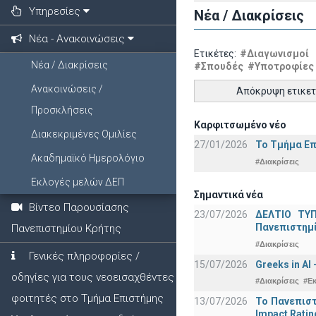
Υπηρεσίες
Νέα / Διακρίσεις
Νέα - Ανακοινώσεις
Ετικέτες:
#Διαγωνισμοί
Νέα / Διακρίσεις
#Σπουδές
#Υποτροφίες
Ανακοινώσεις /
Απόκρυψη ετικε
Προσκλήσεις
Καρφιτσωμένο νέο
Διακεκριμένες Ομιλίες
27/01/2026
Το Τμήμα Επ
Ακαδημαϊκό Ημερολόγιο
#Διακρίσεις
Εκλογές μελών ΔΕΠ
Σημαντικά νέα
Βίντεο Παρουσίασης
23/07/2026
ΔΕΛΤΙΟ ΤΥΠ
Πανεπιστημ
Πανεπιστημίου Κρήτης
#Διακρίσεις
Γενικές πληροφορίες /
15/07/2026
Greeks in AI
οδηγίες για τους νεοεισαχθέντες
#Διακρίσεις
#Ε
φοιτητές στο Τμήμα Επιστήμης
13/07/2026
Το Πανεπιστ
Impact Ratin