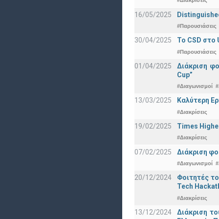
#Διακρίσεις
16/05/2025
Distinguishe
#Παρουσιάσεις
30/04/2025
To CSD στο 
#Παρουσιάσεις
01/04/2025
Διάκριση φ
Cup”
#Διαγωνισμοί
#
13/03/2025
Καλύτερη Ερ
#Διακρίσεις
19/02/2025
Times Highe
#Διακρίσεις
07/02/2025
Διάκριση φο
#Διαγωνισμοί
#
20/12/2024
Φοιτητές το
Tech Hackat
#Διακρίσεις
13/12/2024
Διάκριση το