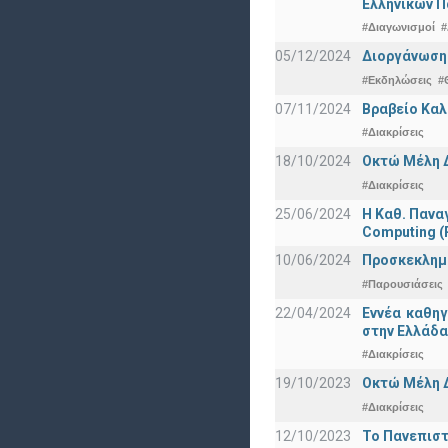
Ελληνικών 
#Διαγωνισμοί
#
05/12/2024
Διοργάνωση 
#Εκδηλώσεις
#
07/11/2024
Βραβείο Καλ
#Διακρίσεις
18/10/2024
Οκτώ Μέλη 
#Διακρίσεις
25/06/2024
Η Καθ. Πανα
Computing 
10/06/2024
Προσκεκλημέν
#Παρουσιάσεις
22/04/2024
Εννέα καθη
στην Ελλάδα
#Διακρίσεις
19/10/2023
Οκτώ Μέλη 
#Διακρίσεις
12/10/2023
Το Πανεπιστ