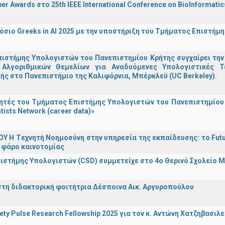
er Awards στο 25th IEEE International Conference on BioInformati
σιο Greeks in AI 2025 με την υποστήριξη του Τμήματος Επιστήμ
ιστήμης Υπολογιστών του Πανεπιστημίου Κρήτης συγχαίρει την
Αλγοριθμικών Θεμελίων για Αναδυόμενες Υπολογιστικές Τ
ής στο Πανεπιστήμιο της Καλιφόρνια, Μπέρκλεϋ (UC Berkeley).
τές του Τμήματος Επιστήμης Υπολογιστών του Πανεπιστημίου 
tists Network (career data)»
Υ H Tεχνητή Νοημοσύνη στην υπηρεσία της εκπαίδευσης: το Futu
 φάρο καινοτομίας
ιστήμης Υπολογιστών (CSD) συμμετείχε στο 4ο Θερινό Σχολείο
α
στη διδακτορική φοιτήτρια Δέσποινα Αικ. Αργυροπούλου
iety Pulse Research Fellowship 2025 για τον κ. Αντώνη Χατζηβασι