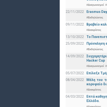
#Διαγωνισμοί
#
22/11/2022
Erasmus Day
#Εκδηλώσεις
09/11/2022
Βραβείο καλ
#Διακρίσεις
13/10/2022
Το Πανεπιστ
25/09/2022
Πρόσκληση σ
#Εκδηλώσεις
14/09/2022
Συγχαρητήρι
Hacker Cup
#Διαγωνισμοί
#
05/07/2022
Επίλεξε Τμή
08/04/2022
Μέλη του τ
κορυφαίο δι
#Διακρίσεις
04/03/2022
Επτά καθηγη
Ελλάδα.
#Διακρίσεις