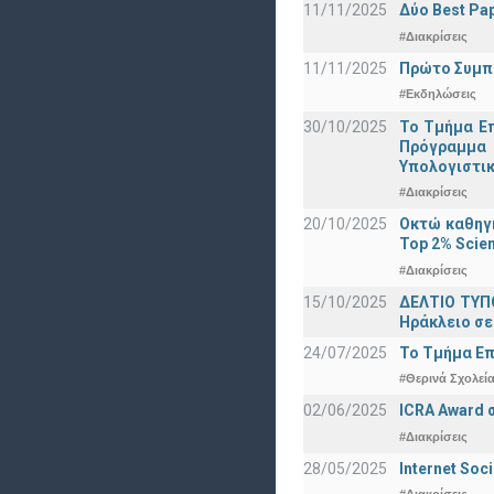
11/11/2025
Δύο Best Pap
#Διακρίσεις
11/11/2025
Πρώτο Συμπό
#Εκδηλώσεις
30/10/2025
Το Τμήμα Επ
Πρόγραμμα 
Υπολογιστικ
#Διακρίσεις
20/10/2025
Οκτώ καθηγη
Top 2% Scien
#Διακρίσεις
15/10/2025
ΔΕΛΤΙΟ ΤΥΠΟ
Ηράκλειο σε
24/07/2025
Το Τμήμα Επ
#Θερινά Σχολεί
02/06/2025
ICRA Award 
#Διακρίσεις
28/05/2025
Internet Soc