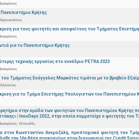
Διακρίσεις
 Πανεπιστήμιο Κρήτης
Παρουσιάσεις
άκριση για τους φοιτητές και αποφοίτους του Τμήματος Επιστήμ
Διακρίσεις
ωτιά για το Πανεπιστήμιο Κρήτης
ύτερης τεχνικής εργασίας στο συνέδριο PETRA 2023
Διακρίσεις
 του Τμήματος Ευάγγελος Μαρκάτος τιμάται με το βραβείο Εξαί
κδηλώσεις
άκριση για το Τμήμα Επιστήμης Υπολογιστών του Πανεπιστημίου 
ρητήρια στην ομάδα των φοιτητών του Πανεπιστημίου Κρήτης π
ϊτάκης» | InnoDays 2022, στην οποία συμμετείχε ο φοιτητής το
Διακρίσεις
#Σπουδές
ια στον Κωνσταντίνο Ανεμοζάλη, προπτυχιακό φοιτητή του Τμή
λαβε την 16η θέση παγκοσμίως στον διαγωνισμό της Credit Suiss