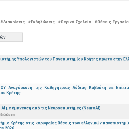
#Διακρίσεις
#Εκδηλώσεις
#Θερινά Σχολεία
#Θέσεις Εργασία
τών
ιστήμης Υπολογιστών του Πανεπιστημίου Κρήτης πρώτο στην Ελλ
ΟΥ Αναγόρευση της Καθηγήτριας Λύδιας Καβράκη σε Επίτι
ίου Κρήτης
 - ΑΙ με έμπνευση από τις Νευροεπιστήμες (NeuroAI)
κδηλώσεις
ήμιο Κρήτης στις κορυφαίες θέσεις των ελληνικών πανεπιστημίων
gs 2026