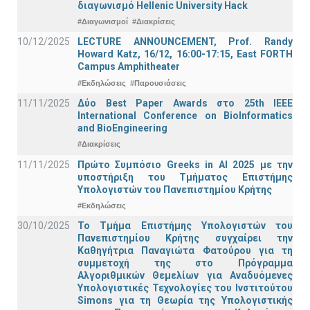
διαγωνισμό Hellenic University Hack
#Διαγωνισμοί
#Διακρίσεις
10/12/2025
LECTURE ANNOUNCEMENT, Prof. Randy
Howard Katz, 16/12, 16:00-17:15, East FORTH
Campus Amphitheater
#Εκδηλώσεις
#Παρουσιάσεις
11/11/2025
Δύο Best Paper Awards στο 25th IEEE
International Conference on BioInformatics
and BioEngineering
#Διακρίσεις
11/11/2025
Πρώτο Συμπόσιο Greeks in AI 2025 με την
υποστήριξη του Τμήματος Επιστήμης
Υπολογιστών του Πανεπιστημίου Κρήτης
#Εκδηλώσεις
30/10/2025
Το Τμήμα Επιστήμης Υπολογιστών του
Πανεπιστημίου Κρήτης συγχαίρει την
Καθηγήτρια Παναγιώτα Φατούρου για τη
συμμετοχή της στο Πρόγραμμα
Αλγοριθμικών Θεμελίων για Αναδυόμενες
Υπολογιστικές Τεχνολογίες του Ινστιτούτου
Simons για τη Θεωρία της Υπολογιστικής