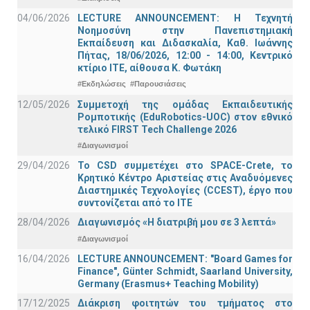
04/06/2026
LECTURE ANNOUNCEMENT: Η Τεχνητή
Νοημοσύνη στην Πανεπιστημιακή
Εκπαίδευση και Διδασκαλία, Καθ. Ιωάννης
Πήτας, 18/06/2026, 12:00 - 14:00, Κεντρικό
κτίριο ΙΤΕ, αίθουσα Κ. Φωτάκη
#Εκδηλώσεις
#Παρουσιάσεις
12/05/2026
Συμμετοχή της ομάδας Εκπαιδευτικής
Ρομποτικής (EduRobotics-UOC) στον εθνικό
τελικό FIRST Tech Challenge 2026
#Διαγωνισμοί
29/04/2026
Το CSD συμμετέχει στο SPACE-Crete, το
Κρητικό Κέντρο Αριστείας στις Αναδυόμενες
Διαστημικές Τεχνολογίες (CCEST), έργο που
συντονίζεται από το ΙΤΕ
28/04/2026
Διαγωνισμός «Η διατριβή μου σε 3 λεπτά»
#Διαγωνισμοί
16/04/2026
LECTURE ANNOUNCEMENT: "Board Games for
Finance", Günter Schmidt, Saarland University,
Germany (Erasmus+ Teaching Mobility)
17/12/2025
Διάκριση φοιτητών του τμήματος στο