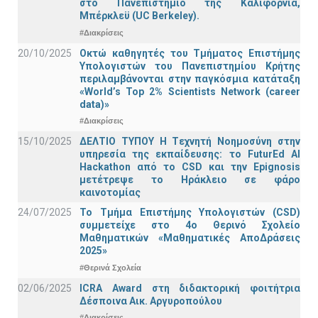
στο Πανεπιστήμιο της Καλιφόρνια,
Μπέρκλεϋ (UC Berkeley).
#Διακρίσεις
20/10/2025
Οκτώ καθηγητές του Τμήματος Επιστήμης
Υπολογιστών του Πανεπιστημίου Κρήτης
περιλαμβάνονται στην παγκόσμια κατάταξη
«World’s Top 2% Scientists Network (career
data)»
#Διακρίσεις
15/10/2025
ΔΕΛΤΙΟ ΤΥΠΟΥ H Tεχνητή Νοημοσύνη στην
υπηρεσία της εκπαίδευσης: το FuturEd AI
Hackathon από το CSD και την Epignosis
μετέτρεψε το Ηράκλειο σε φάρο
καινοτομίας
24/07/2025
Το Τμήμα Επιστήμης Υπολογιστών (CSD)
συμμετείχε στο 4ο Θερινό Σχολείο
Μαθηματικών «Μαθηματικές ΑποΔράσεις
2025»
#Θερινά Σχολεία
02/06/2025
ICRA Award στη διδακτορική φοιτήτρια
Δέσποινα Αικ. Αργυροπούλου
#Διακρίσεις