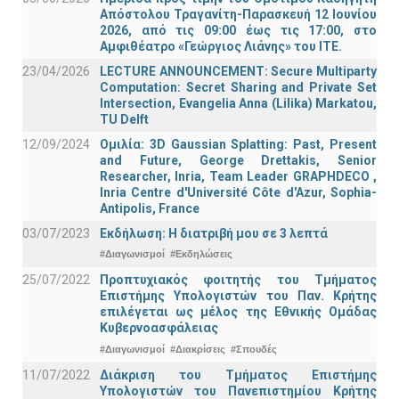
Απόστολου Τραγανίτη-Παρασκευή 12 Ιουνίου
2026, από τις 09:00 έως τις 17:00, στο
Αμφιθέατρο «Γεώργιος Λιάνης» του ΙΤΕ.
23/04/2026
LECTURE ANNOUNCEMENT: Secure Multiparty
Computation: Secret Sharing and Private Set
Intersection, Evangelia Anna (Lilika) Markatou,
TU Delft
12/09/2024
Ομιλία: 3D Gaussian Splatting: Past, Present
and Future, George Drettakis, Senior
Researcher, Inria, Team Leader GRAPHDECO ,
Inria Centre d'Université Côte d'Azur, Sophia-
Antipolis, France
03/07/2023
Εκδήλωση: Η διατριβή μου σε 3 λεπτά
#Διαγωνισμοί
#Εκδηλώσεις
25/07/2022
Προπτυχιακός φοιτητής του Τμήματος
Επιστήμης Υπολογιστών του Παν. Κρήτης
επιλέγεται ως μέλος της Εθνικής Ομάδας
Κυβερνοασφάλειας
#Διαγωνισμοί
#Διακρίσεις
#Σπουδές
11/07/2022
Διάκριση του Τμήματος Επιστήμης
Υπολογιστών του Πανεπιστημίου Κρήτης