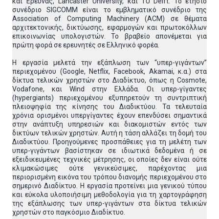
και Έρευνας, Lancaster University, και TU Delft. Το ετήσιο
συνέδριο SIGCOMM είναι το εμβληματικό συνέδριο της
Association of Computing Machinery (ACM) σε θέματα
αρχιτεκτονικής, δικτύωσης, εφαρμογών και πρωτοκόλλων
επικοινωνίας υπολογιστών. Το βραβείο απονέμεται για
πρώτη φορά σε ερευνητές σε Ελληνικό φορέα.
Η εργασία μελετά την εξάπλωση των “υπερ-γιγάντων”
περιεχομένου (Google, Netflix, Facebook, Akamai, κ.α.) στα
δίκτυα τελικών χρηστών στο Διαδίκτυο, όπως η Cosmote,
Vodafone, και Wind στην Ελλάδα. Οι υπερ-γίγαντες
(hypergiants) περιεχομένου εξυπηρετούν τη συντριπτική
πλειοψηφία της κίνησης του Διαδικτύου. Τα τελευταία
χρόνια ορισμένοι υπεργίγαντες έχουν επενδύσει σημαντικά
στην ανάπτυξη υπηρεσιών και διακομιστών εντός των
δικτύων τελικών χρηστών. Αυτή η τάση αλλάζει τη δομή του
Διαδικτύου. Προηγούμενες προσπάθειες για τη μελέτη των
υπερ-γιγάντων βασίστηκαν σε ιδιωτικά δεδομένα ή σε
εξειδικευμένες τεχνικές μέτρησης, οι οποίες δεν είναι ούτε
κλιμακώσιμες ούτε γενικεύσιμες, παρέχοντας μια
περιορισμένη εικόνα του τρόπου διανομής περιεχομένου στο
σημερινό Διαδίκτυο. Η εργασία προτείνει μια γενικού τύπου
και εύκολα υλοποιήσιμη μεθοδολογία για τη χαρτογράφηση
της εξάπλωσης των υπερ-γιγάντων στα δίκτυα τελικών
χρηστών στο παγκόσμιο Διαδίκτυο.