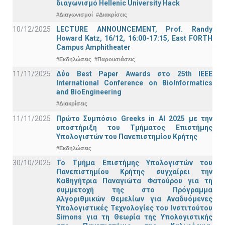
διαγωνισμό Hellenic University Hack
#Διαγωνισμοί
#Διακρίσεις
10/12/2025
LECTURE ANNOUNCEMENT, Prof. Randy
Howard Katz, 16/12, 16:00-17:15, East FORTH
Campus Amphitheater
#Εκδηλώσεις
#Παρουσιάσεις
11/11/2025
Δύο Best Paper Awards στο 25th IEEE
International Conference on BioInformatics
and BioEngineering
#Διακρίσεις
11/11/2025
Πρώτο Συμπόσιο Greeks in AI 2025 με την
υποστήριξη του Τμήματος Επιστήμης
Υπολογιστών του Πανεπιστημίου Κρήτης
#Εκδηλώσεις
30/10/2025
Το Τμήμα Επιστήμης Υπολογιστών του
Πανεπιστημίου Κρήτης συγχαίρει την
Καθηγήτρια Παναγιώτα Φατούρου για τη
συμμετοχή της στο Πρόγραμμα
Αλγοριθμικών Θεμελίων για Αναδυόμενες
Υπολογιστικές Τεχνολογίες του Ινστιτούτου
Simons για τη Θεωρία της Υπολογιστικής