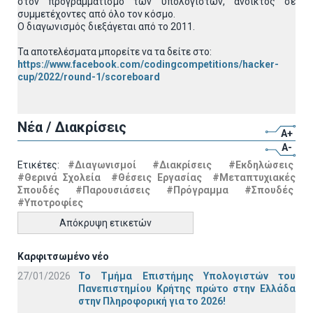
στον προγραμματισμό των υπολογιστών, ανοικτός σε
συμμετέχοντες από όλο τον κόσμο.
Ο διαγωνισμός διεξάγεται από το 2011.
Τα αποτελέσματα μπορείτε να τα δείτε στο:
https://www.facebook.com/codingcompetitions/hacker-
cup/2022/round-1/scoreboard
Νέα / Διακρίσεις
A+
A-
Ετικέτες:
#Διαγωνισμοί
#Διακρίσεις
#Εκδηλώσεις
#Θερινά Σχολεία
#Θέσεις Εργασίας
#Μεταπτυχιακές
Σπουδές
#Παρουσιάσεις
#Πρόγραμμα
#Σπουδές
#Υποτροφίες
Απόκρυψη ετικετών
Καρφιτσωμένο νέο
27/01/2026
Το Τμήμα Επιστήμης Υπολογιστών του
Πανεπιστημίου Κρήτης πρώτο στην Ελλάδα
στην Πληροφορική για το 2026!