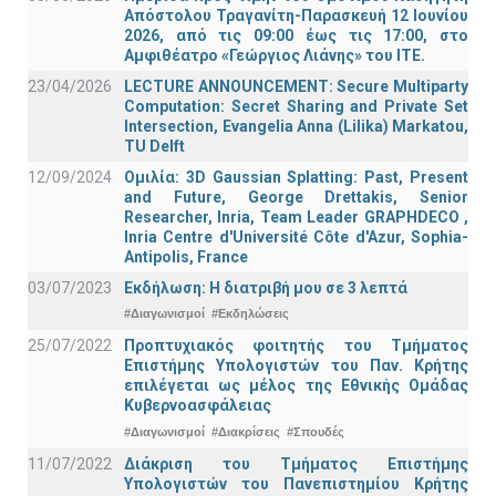
Απόστολου Τραγανίτη-Παρασκευή 12 Ιουνίου
2026, από τις 09:00 έως τις 17:00, στο
Αμφιθέατρο «Γεώργιος Λιάνης» του ΙΤΕ.
23/04/2026
LECTURE ANNOUNCEMENT: Secure Multiparty
Computation: Secret Sharing and Private Set
Intersection, Evangelia Anna (Lilika) Markatou,
TU Delft
12/09/2024
Ομιλία: 3D Gaussian Splatting: Past, Present
and Future, George Drettakis, Senior
Researcher, Inria, Team Leader GRAPHDECO ,
Inria Centre d'Université Côte d'Azur, Sophia-
Antipolis, France
03/07/2023
Εκδήλωση: Η διατριβή μου σε 3 λεπτά
#Διαγωνισμοί
#Εκδηλώσεις
25/07/2022
Προπτυχιακός φοιτητής του Τμήματος
Επιστήμης Υπολογιστών του Παν. Κρήτης
επιλέγεται ως μέλος της Εθνικής Ομάδας
Κυβερνοασφάλειας
#Διαγωνισμοί
#Διακρίσεις
#Σπουδές
11/07/2022
Διάκριση του Τμήματος Επιστήμης
Υπολογιστών του Πανεπιστημίου Κρήτης