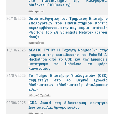
στο Πανεπιστήμιο της Καλιφόρνια,
Μπέρκλεϋ (UC Berkeley).
#Διακρίσεις
20/10/2025
Οκτώ καθηγητές του Τμήματος Επιστήμης
Υπολογιστών του Πανεπιστημίου Κρήτης
περιλαμβάνονται στην παγκόσμια κατάταξη
«World’s Top 2% Scientists Network (career
data)»
#Διακρίσεις
15/10/2025
ΔΕΛΤΙΟ ΤΥΠΟΥ H Tεχνητή Νοημοσύνη στην
υπηρεσία της εκπαίδευσης: το FuturEd AI
Hackathon από το CSD και την Epignosis
μετέτρεψε το Ηράκλειο σε φάρο
καινοτομίας
24/07/2025
Το Τμήμα Επιστήμης Υπολογιστών (CSD)
συμμετείχε στο 4ο Θερινό Σχολείο
Μαθηματικών «Μαθηματικές ΑποΔράσεις
2025»
#Θερινά Σχολεία
02/06/2025
ICRA Award στη διδακτορική φοιτήτρια
Δέσποινα Αικ. Αργυροπούλου
#Διακρίσεις