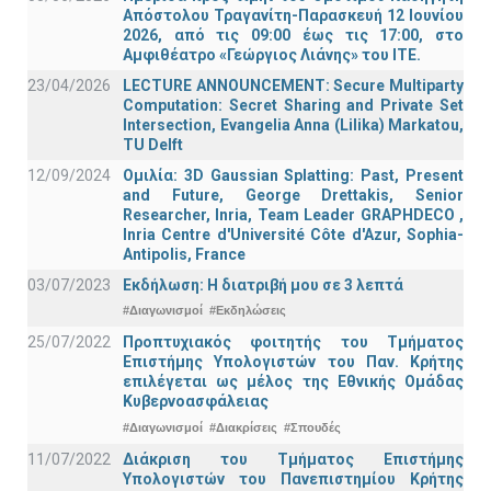
Απόστολου Τραγανίτη-Παρασκευή 12 Ιουνίου
2026, από τις 09:00 έως τις 17:00, στο
Αμφιθέατρο «Γεώργιος Λιάνης» του ΙΤΕ.
23/04/2026
LECTURE ANNOUNCEMENT: Secure Multiparty
Computation: Secret Sharing and Private Set
Intersection, Evangelia Anna (Lilika) Markatou,
TU Delft
12/09/2024
Ομιλία: 3D Gaussian Splatting: Past, Present
and Future, George Drettakis, Senior
Researcher, Inria, Team Leader GRAPHDECO ,
Inria Centre d'Université Côte d'Azur, Sophia-
Antipolis, France
03/07/2023
Εκδήλωση: Η διατριβή μου σε 3 λεπτά
#Διαγωνισμοί
#Εκδηλώσεις
25/07/2022
Προπτυχιακός φοιτητής του Τμήματος
Επιστήμης Υπολογιστών του Παν. Κρήτης
επιλέγεται ως μέλος της Εθνικής Ομάδας
Κυβερνοασφάλειας
#Διαγωνισμοί
#Διακρίσεις
#Σπουδές
11/07/2022
Διάκριση του Τμήματος Επιστήμης
Υπολογιστών του Πανεπιστημίου Κρήτης