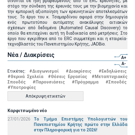
δίνονται σε ήδη βραβευμένους από το ERC ερευνητές, με
στόχο την σύνδεση της έρευνάς τους με την βιομηχανία και
την εμπορική αξιοποίηση των ερευνητικών αποτελεσμάτων
τους. Το έργο του κ. Τσαμαρδίνου αφορά στην δημιουργία
ενός πρωτοτύπου αυτόματης ανακάλυψης αιτιακών
σχέσεων από δεδομένα (Automated Causal Discovery) το
οποίο θα επιταχύνει αυτή τη διαδικασία από μετρήσεις. Στο
έργο που εγκρίθηκε από το ERC συμμετέχει και η εταιρεία-
τεχνοβλαστός του Πανεπιστημίου Κρήτης, JADBio.
Νέα / Διακρίσεις
A+
A-
Ετικέτες:
#Διαγωνισμοί
#Διακρίσεις
#Εκδηλώσεις
#Θερινά Σχολεία
#Θέσεις Εργασίας
#Μεταπτυχιακές
Σπουδές
#Παρουσιάσεις
#Πρόγραμμα
#Σπουδές
#Υποτροφίες
Απόκρυψη ετικετών
Καρφιτσωμένο νέο
27/01/2026
Το Τμήμα Επιστήμης Υπολογιστών του
Πανεπιστημίου Κρήτης πρώτο στην Ελλάδα
στην Πληροφορική για το 2026!