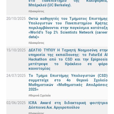
στο Πανεπιστήμιο της Καλιφόρνια,
Μπέρκλεϋ (UC Berkeley).
#Διακρίσεις
20/10/2025
Οκτώ καθηγητές του Τμήματος Επιστήμης
Υπολογιστών του Πανεπιστημίου Κρήτης
περιλαμβάνονται στην παγκόσμια κατάταξη
«World’s Top 2% Scientists Network (career
data)»
#Διακρίσεις
15/10/2025
ΔΕΛΤΙΟ ΤΥΠΟΥ H Tεχνητή Νοημοσύνη στην
υπηρεσία της εκπαίδευσης: το FuturEd AI
Hackathon από το CSD και την Epignosis
μετέτρεψε το Ηράκλειο σε φάρο
καινοτομίας
24/07/2025
Το Τμήμα Επιστήμης Υπολογιστών (CSD)
συμμετείχε στο 4ο Θερινό Σχολείο
Μαθηματικών «Μαθηματικές ΑποΔράσεις
2025»
#Θερινά Σχολεία
02/06/2025
ICRA Award στη διδακτορική φοιτήτρια
Δέσποινα Αικ. Αργυροπούλου
#Διακρίσεις