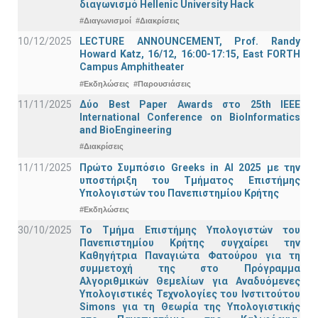
διαγωνισμό Hellenic University Hack
#Διαγωνισμοί
#Διακρίσεις
10/12/2025
LECTURE ANNOUNCEMENT, Prof. Randy
Howard Katz, 16/12, 16:00-17:15, East FORTH
Campus Amphitheater
#Εκδηλώσεις
#Παρουσιάσεις
11/11/2025
Δύο Best Paper Awards στο 25th IEEE
International Conference on BioInformatics
and BioEngineering
#Διακρίσεις
11/11/2025
Πρώτο Συμπόσιο Greeks in AI 2025 με την
υποστήριξη του Τμήματος Επιστήμης
Υπολογιστών του Πανεπιστημίου Κρήτης
#Εκδηλώσεις
30/10/2025
Το Τμήμα Επιστήμης Υπολογιστών του
Πανεπιστημίου Κρήτης συγχαίρει την
Καθηγήτρια Παναγιώτα Φατούρου για τη
συμμετοχή της στο Πρόγραμμα
Αλγοριθμικών Θεμελίων για Αναδυόμενες
Υπολογιστικές Τεχνολογίες του Ινστιτούτου
Simons για τη Θεωρία της Υπολογιστικής