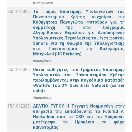
#Εκδηλώσεις
30/10/2025
Το Τμήμα Επιστήμης Υπολογιστών του
Πανεπιστημίου Κρήτης συγχαίρει την
Καθηγήτρια Παναγιώτα Φατούρου για τη
συμμετοχή της στο Πρόγραμμα
Αλγοριθμικών Θεμελίων για Αναδυόμενες
Υπολογιστικές Τεχνολογίες του Ινστιτούτου
Simons για τη Θεωρία της Υπολογιστικής
στο Πανεπιστήμιο της Καλιφόρνια,
Μπέρκλεϋ (UC Berkeley).
#Διακρίσεις
20/10/2025
Οκτώ καθηγητές του Τμήματος Επιστήμης
Υπολογιστών του Πανεπιστημίου Κρήτης
περιλαμβάνονται στην παγκόσμια κατάταξη
«World’s Top 2% Scientists Network (career
data)»
#Διακρίσεις
15/10/2025
ΔΕΛΤΙΟ ΤΥΠΟΥ H Tεχνητή Νοημοσύνη στην
υπηρεσία της εκπαίδευσης: το FuturEd AI
Hackathon από το CSD και την Epignosis
μετέτρεψε το Ηράκλειο σε φάρο
καινοτομίας