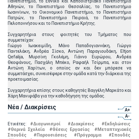
Πανεπιστήμιο, το Εθνικό και Καποδιστριακό Πανεπιστήμιο
Αθηνών, το Πανεπιστήμιο Θεσσαλίας, το Πανεπιστήμιο
Ιωαννίνων, το Οικονομικό Πανεπιστήμιο, το Πανεπιστήμιο
Πατρών, το Πανεπιστήμιο Πειραιά, το Πανεπιστήμιο
Πελοποννήσου και το Πανεπιστήμιο Κρήτης.
Συγχαρητήρια στους φοιτητές του Τμήματος που
συμμετείχαν:
Γιώργο Ιωακειμίδη, Μάνο Παπαδογιαννάκη, Γιώργο
Παντελάκη, Ανδρέα Σίσκο, Αντώνη Παραγιουδάκη, Eltjon
Qefalija, Μυρσίνη Γκολέμη, Γιάννο Ευρώρου, Ανδρέα
Θεοφάνους, Πασχάλη Μπέκο, Ραφαήλ Τσίρμπα, και στον
Αντώνη Χαρίτων, ο οποίος αν και δεν μπόρεσε να
συμμετάσχει, συνεισέφερε στην ομάδα κατά την διάρκεια της
προετοιμασίας.
Συγχαρητήρια επίσης στους καθηγητές Βαγγέλη Μαρκάτο και
Χάρη Μανιφάβα για την καθοδήγηση της ομάδας.
Νέα / Διακρίσεις
A+
A-
Ετικέτες:
#Διαγωνισμοί
#Διακρίσεις
#Εκδηλώσεις
#Θερινά Σχολεία
#Θέσεις Εργασίας
#Μεταπτυχιακές
Σπουδές
#Παρουσιάσεις
#Πρόγραμμα
#Σπουδές