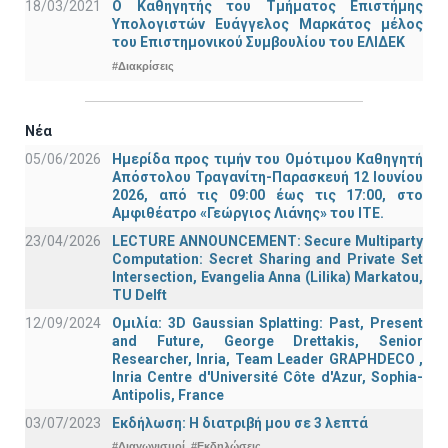
18/03/2021
Ο Καθηγητής του Τμήματος Επιστήμης
Υπολογιστών Ευάγγελος Μαρκάτος μέλος
του Επιστημονικού Συμβουλίου του ΕΛΙΔΕΚ
#Διακρίσεις
Νέα
05/06/2026
Ημερίδα προς τιμήν του Ομότιμου Καθηγητή
Απόστολου Τραγανίτη-Παρασκευή 12 Ιουνίου
2026, από τις 09:00 έως τις 17:00, στο
Αμφιθέατρο «Γεώργιος Λιάνης» του ΙΤΕ.
23/04/2026
LECTURE ANNOUNCEMENT: Secure Multiparty
Computation: Secret Sharing and Private Set
Intersection, Evangelia Anna (Lilika) Markatou,
TU Delft
12/09/2024
Ομιλία: 3D Gaussian Splatting: Past, Present
and Future, George Drettakis, Senior
Researcher, Inria, Team Leader GRAPHDECO ,
Inria Centre d'Université Côte d'Azur, Sophia-
Antipolis, France
03/07/2023
Εκδήλωση: Η διατριβή μου σε 3 λεπτά
#Διαγωνισμοί
#Εκδηλώσεις