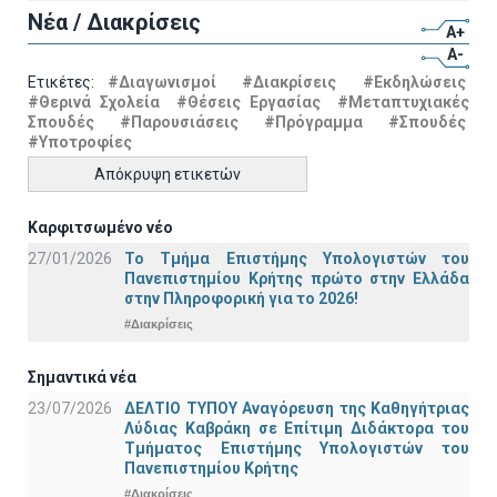
Νέα / Διακρίσεις
A+
A-
Ετικέτες:
#Διαγωνισμοί
#Διακρίσεις
#Εκδηλώσεις
#Θερινά Σχολεία
#Θέσεις Εργασίας
#Μεταπτυχιακές
Σπουδές
#Παρουσιάσεις
#Πρόγραμμα
#Σπουδές
#Υποτροφίες
Απόκρυψη ετικετών
Καρφιτσωμένο νέο
27/01/2026
Το Τμήμα Επιστήμης Υπολογιστών του
Πανεπιστημίου Κρήτης πρώτο στην Ελλάδα
στην Πληροφορική για το 2026!
#Διακρίσεις
Σημαντικά νέα
23/07/2026
ΔΕΛΤΙΟ ΤΥΠΟΥ Αναγόρευση της Καθηγήτριας
Λύδιας Καβράκη σε Επίτιμη Διδάκτορα του
Τμήματος Επιστήμης Υπολογιστών του
Πανεπιστημίου Κρήτης
#Διακρίσεις