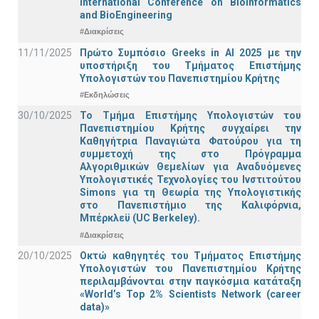
International Conference on BioInformatics
and BioEngineering
#Διακρίσεις
11/11/2025
Πρώτο Συμπόσιο Greeks in AI 2025 με την
υποστήριξη του Τμήματος Επιστήμης
Υπολογιστών του Πανεπιστημίου Κρήτης
#Εκδηλώσεις
30/10/2025
Το Τμήμα Επιστήμης Υπολογιστών του
Πανεπιστημίου Κρήτης συγχαίρει την
Καθηγήτρια Παναγιώτα Φατούρου για τη
συμμετοχή της στο Πρόγραμμα
Αλγοριθμικών Θεμελίων για Αναδυόμενες
Υπολογιστικές Τεχνολογίες του Ινστιτούτου
Simons για τη Θεωρία της Υπολογιστικής
στο Πανεπιστήμιο της Καλιφόρνια,
Μπέρκλεϋ (UC Berkeley).
#Διακρίσεις
20/10/2025
Οκτώ καθηγητές του Τμήματος Επιστήμης
Υπολογιστών του Πανεπιστημίου Κρήτης
περιλαμβάνονται στην παγκόσμια κατάταξη
«World’s Top 2% Scientists Network (career
data)»