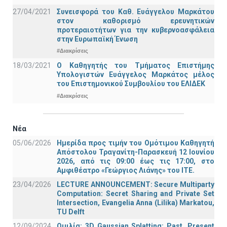
27/04/2021
Συνεισφορά του Καθ. Ευάγγελου Μαρκάτου
στον καθορισμό ερευνητικών
προτεραιοτήτων για την κυβερνοασφάλεια
στην Ευρωπαϊκή Ένωση
#Διακρίσεις
18/03/2021
Ο Καθηγητής του Τμήματος Επιστήμης
Υπολογιστών Ευάγγελος Μαρκάτος μέλος
του Επιστημονικού Συμβουλίου του ΕΛΙΔΕΚ
#Διακρίσεις
Νέα
05/06/2026
Ημερίδα προς τιμήν του Ομότιμου Καθηγητή
Απόστολου Τραγανίτη-Παρασκευή 12 Ιουνίου
2026, από τις 09:00 έως τις 17:00, στο
Αμφιθέατρο «Γεώργιος Λιάνης» του ΙΤΕ.
23/04/2026
LECTURE ANNOUNCEMENT: Secure Multiparty
Computation: Secret Sharing and Private Set
Intersection, Evangelia Anna (Lilika) Markatou,
TU Delft
12/09/2024
Ομιλία: 3D Gaussian Splatting: Past, Present