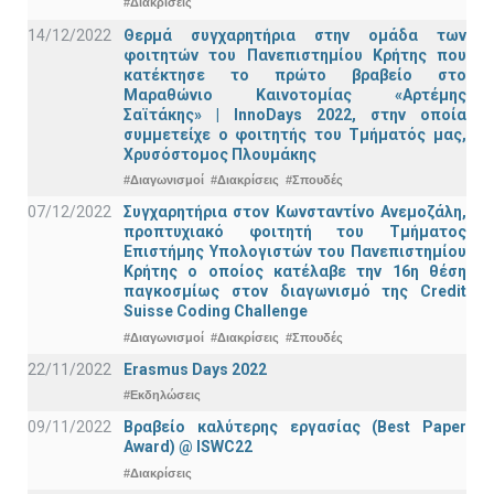
#Διακρίσεις
14/12/2022
Θερμά συγχαρητήρια στην ομάδα των
φοιτητών του Πανεπιστημίου Κρήτης που
κατέκτησε το πρώτο βραβείο στο
Μαραθώνιο Καινοτομίας «Αρτέμης
Σαϊτάκης» | InnoDays 2022, στην οποία
συμμετείχε ο φοιτητής του Τμήματός μας,
Χρυσόστομος Πλουμάκης
#Διαγωνισμοί
#Διακρίσεις
#Σπουδές
07/12/2022
Συγχαρητήρια στον Κωνσταντίνο Ανεμοζάλη,
προπτυχιακό φοιτητή του Τμήματος
Επιστήμης Υπολογιστών του Πανεπιστημίου
Κρήτης ο οποίος κατέλαβε την 16η θέση
παγκοσμίως στον διαγωνισμό της Credit
Suisse Coding Challenge
#Διαγωνισμοί
#Διακρίσεις
#Σπουδές
22/11/2022
Erasmus Days 2022
#Εκδηλώσεις
09/11/2022
Βραβείο καλύτερης εργασίας (Best Paper
Award) @ ISWC22
#Διακρίσεις