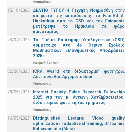
#Διακρίσεις
15/10/2025
ΔΕΛΤΙΟ ΤΥΠΟΥ H Tεχνητή Νοημοσύνη στην
υπηρεσία της εκπαίδευσης: το FuturEd AI
Hackathon από το CSD και την Epignosis
μετέτρεψε το Ηράκλειο σε φάρο
καινοτομίας
24/07/2025
Το Τμήμα Επιστήμης Υπολογιστών (CSD)
συμμετείχε στο 4ο Θερινό Σχολείο
Μαθηματικών «Μαθηματικές ΑποΔράσεις
2025»
#Θερινά Σχολεία
02/06/2025
ICRA Award στη διδακτορική φοιτήτρια
Δέσποινα Αικ. Αργυροπούλου
#Διακρίσεις
28/05/2025
Internet Society Pulse Research Fellowship
2025 για τον κ. Αντώνη Χατζηβασιλείου,
διδακτορικό φοιτητή του τμήματος
#Διακρίσεις
16/05/2025
Distinguished Lecture: Video quality
optimization in adaptive streaming, Dr Ioannis
Katsavounidis (Meta)