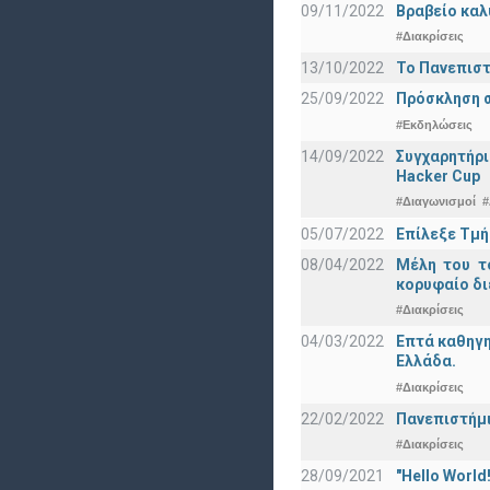
09/11/2022
Βραβείο καλ
#Διακρίσεις
13/10/2022
Το Πανεπιστ
25/09/2022
Πρόσκληση σ
#Εκδηλώσεις
14/09/2022
Συγχαρητήρι
Hacker Cup
#Διαγωνισμοί
#
05/07/2022
Επίλεξε Τμή
08/04/2022
Μέλη του τ
κορυφαίο δι
#Διακρίσεις
04/03/2022
Επτά καθηγη
Ελλάδα.
#Διακρίσεις
22/02/2022
Πανεπιστήμι
#Διακρίσεις
28/09/2021
"Hello Worl