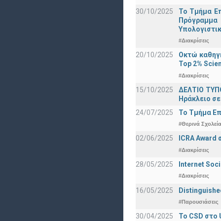
30/10/2025
Το Τμήμα Επ
Πρόγραμμα 
Υπολογιστικ
#Διακρίσεις
20/10/2025
Οκτώ καθηγη
Top 2% Scien
#Διακρίσεις
15/10/2025
ΔΕΛΤΙΟ ΤΥΠΟ
Ηράκλειο σε
24/07/2025
Το Τμήμα Επ
#Θερινά Σχολεί
02/06/2025
ICRA Award 
#Διακρίσεις
28/05/2025
Internet Soc
#Διακρίσεις
16/05/2025
Distinguishe
#Παρουσιάσεις
30/04/2025
To CSD στο 