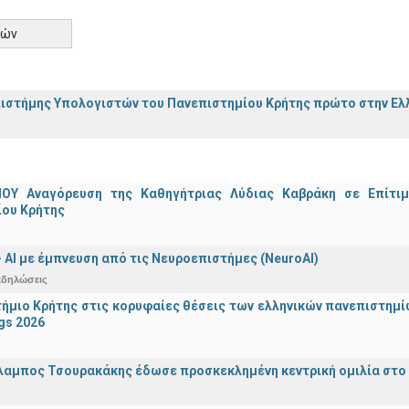
τών
ιστήμης Υπολογιστών του Πανεπιστημίου Κρήτης πρώτο στην Ελλ
ΟΥ Αναγόρευση της Καθηγήτριας Λύδιας Καβράκη σε Επίτι
ίου Κρήτης
 - ΑΙ με έμπνευση από τις Νευροεπιστήμες (NeuroAI)
κδηλώσεις
ήμιο Κρήτης στις κορυφαίες θέσεις των ελληνικών πανεπιστημίων
gs 2026
λαμπος Τσουρακάκης έδωσε προσκεκλημένη κεντρική ομιλία στο S