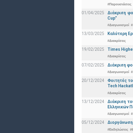
#Παρουσιάσεις
01/04/2025
Διάκριση φ
Cup”
#Διαγωνισμοί
#
13/03/2025
Καλύτερη Ερ
#Διακρίσεις
19/02/2025
Times Highe
#Διακρίσεις
07/02/2025
Διάκριση φο
#Διαγωνισμοί
#
20/12/2024
Φοιτητές το
Tech Hackat
#Διακρίσεις
13/12/2024
Διάκριση το
Ελληνικών 
#Διαγωνισμοί
#
05/12/2024
Διοργάνωση 
#Εκδηλώσεις
#