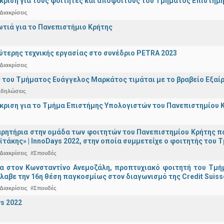
άκριση για τους φοιτητές και αποφοίτους του Τμήματος Επιστήμ
Διακρίσεις
ωτιά για το Πανεπιστήμιο Κρήτης
ύτερης τεχνικής εργασίας στο συνέδριο PETRA 2023
Διακρίσεις
 του Τμήματος Ευάγγελος Μαρκάτος τιμάται με το βραβείο Εξαί
κδηλώσεις
άκριση για το Τμήμα Επιστήμης Υπολογιστών του Πανεπιστημίου 
ρητήρια στην ομάδα των φοιτητών του Πανεπιστημίου Κρήτης π
ϊτάκης» | InnoDays 2022, στην οποία συμμετείχε ο φοιτητής το
Διακρίσεις
#Σπουδές
ια στον Κωνσταντίνο Ανεμοζάλη, προπτυχιακό φοιτητή του Τμή
λαβε την 16η θέση παγκοσμίως στον διαγωνισμό της Credit Suiss
Διακρίσεις
#Σπουδές
s 2022