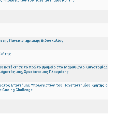
ης Υπολογιστών του Πανεπιστημίου Κρήτης.
ρετης Πανεπιστημιακής Διδασκαλίας
Κρήτης
ου κατέκτησε το πρώτο βραβείο στο Μαραθώνιο Καινοτομίας
υ Τμήματός μας, Χρυσόστομος Πλουμάκης
ματος Επιστήμης Υπολογιστών του Πανεπιστημίου Κρήτης ο
e Coding Challenge