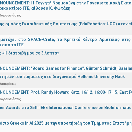
OUNCEMENT: Η Τεχνητή Νοημοσύνη στην Πανεπιστημιακή Εκπαίδευ
τρικό κτίριο ΙΤΕ, αίθουσα Κ. Φωτάκη
Παρουσιάσεις
ης ομάδας Εκπαιδευτικής Ρομποτικής (EduRobotics-UOC) στον εθν
μετέχει στο SPACE-Crete, το Κρητικό Κέντρο Αριστείας στις
ι από το ΙΤΕ
 «Η διατριβή μου σε 3 λεπτά»
OUNCEMENT: "Board Games for Finance", Günter Schmidt, Saarland
ιτητών του τμήματος στο διαγωνισμό Hellenic University Hack
Διακρίσεις
OUNCEMENT, Prof. Randy Howard Katz, 16/12, 16:00-17:15, East
Παρουσιάσεις
er Awards στο 25th IEEE International Conference on BioInformati
σιο Greeks in AI 2025 με την υποστήριξη του Τμήματος Επιστήμ