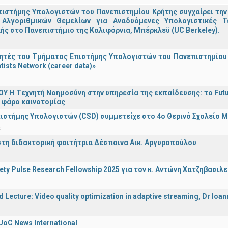
ιστήμης Υπολογιστών του Πανεπιστημίου Κρήτης συγχαίρει την
Αλγοριθμικών Θεμελίων για Αναδυόμενες Υπολογιστικές Τ
ής στο Πανεπιστήμιο της Καλιφόρνια, Μπέρκλεϋ (UC Berkeley).
τές του Τμήματος Επιστήμης Υπολογιστών του Πανεπιστημίου 
tists Network (career data)»
Υ H Tεχνητή Νοημοσύνη στην υπηρεσία της εκπαίδευσης: το Futu
 φάρο καινοτομίας
ιστήμης Υπολογιστών (CSD) συμμετείχε στο 4ο Θερινό Σχολείο
α
στη διδακτορική φοιτήτρια Δέσποινα Αικ. Αργυροπούλου
iety Pulse Research Fellowship 2025 για τον κ. Αντώνη Χατζηβασι
d Lecture: Video quality optimization in adaptive streaming, Dr Ioa
UoC News International