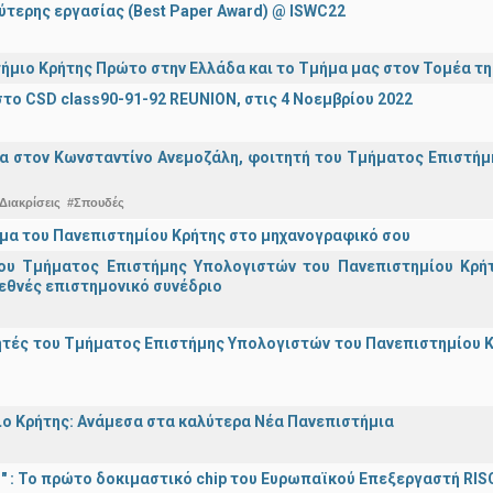
ύτερης εργασίας (Best Paper Award) @ ISWC22
ήμιο Κρήτης Πρώτο στην Ελλάδα και το Τμήμα μας στον Τομέα τ
το CSD class90-91-92 REUNION, στις 4 Νοεμβρίου 2022
α στον Κωνσταντίνο Ανεμοζάλη, φοιτητή του Τμήματος Επιστήμη
Διακρίσεις
#Σπουδές
μα του Πανεπιστημίου Κρήτης στο μηχανογραφικό σου
ου Τμήματος Επιστήμης Υπολογιστών του Πανεπιστημίου Κρήτ
εθνές επιστημονικό συνέδριο
τές του Τμήματος Επιστήμης Υπολογιστών του Πανεπιστημίου Κ
ο Κρήτης: Ανάμεσα στα καλύτερα Νέα Πανεπιστήμια
d!" : Το πρώτο δοκιμαστικό chip του Ευρωπαϊκού Επεξεργαστή RIS