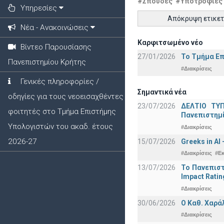
#Σπουδές
#Υποτροφίες
Υπηρεσίες
Απόκρυψη ετικε
Νέα - Ανακοινώσεις
Καρφιτσωμένο νέο
Βίντεο Παρουσίασης
27/01/2026
Το Τμήμα Επ
Πανεπιστημίου Κρήτης
#Διακρίσεις
Γενικές πληροφορίες /
Σημαντικά νέα
οδηγίες για τους νεοεισαχθέντες
23/07/2026
ΔΕΛΤΙΟ ΤΥΠ
φοιτητές στο Τμήμα Επιστήμης
Πανεπιστημ
Υπολογιστών του ακαδ. έτους
#Διακρίσεις
2026-27
15/07/2026
Greeks in AI
#Διακρίσεις
#Ε
13/07/2026
Το Πανεπιστ
Impact Ratin
#Διακρίσεις
30/06/2026
Ο Καθ. Χαρά
#Διακρίσεις