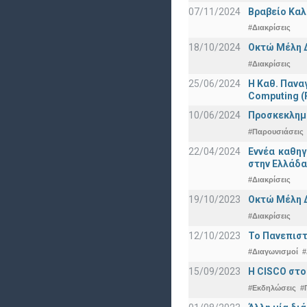
07/11/2024
Βραβείο Καλ
#Διακρίσεις
18/10/2024
Οκτώ Μέλη 
#Διακρίσεις
25/06/2024
Η Καθ. Πανα
Computing 
10/06/2024
Προσκεκλημέν
#Παρουσιάσεις
22/04/2024
Εννέα καθη
στην Ελλάδα
#Διακρίσεις
19/10/2023
Οκτώ Μέλη 
#Διακρίσεις
12/10/2023
Το Πανεπιστ
#Διαγωνισμοί
#
15/09/2023
Η CISCO στο
#Εκδηλώσεις
#