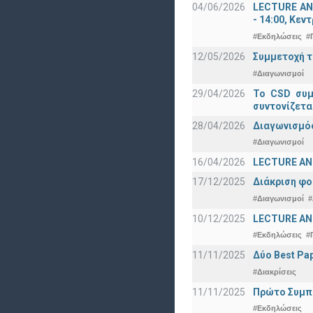
04/06/2026
LECTURE ANN
- 14:00, Κεν
#Εκδηλώσεις
#
12/05/2026
Συμμετοχή τ
#Διαγωνισμοί
29/04/2026
Το CSD συμ
συντονίζετα
28/04/2026
Διαγωνισμός
#Διαγωνισμοί
16/04/2026
LECTURE ANN
17/12/2025
Διάκριση φο
#Διαγωνισμοί
#
10/12/2025
LECTURE ANN
#Εκδηλώσεις
#
11/11/2025
Δύο Best Pap
#Διακρίσεις
11/11/2025
Πρώτο Συμπό
#Εκδηλώσεις