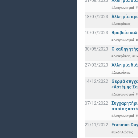
01/08/2023
Άλλη μία δι
#Διαγωνισμοί
#
18/07/2023
Άλλη μία πρ
#Διακρίσεις
10/07/2023
Βραβείο καλ
#Διαγωνισμοί
#
30/05/2023
Ο καθηγητής
#Διακρίσεις
#Ε
27/03/2023
Άλλη μία δι
#Διακρίσεις
14/12/2022
Θερμά συγχα
«Αρτέμης Σα
#Διαγωνισμοί
#
07/12/2022
Συγχαρητήρ
οποίος κατέ
#Διαγωνισμοί
#
22/11/2022
Erasmus Day
#Εκδηλώσεις