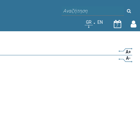
GR
EN
7
A+
A-