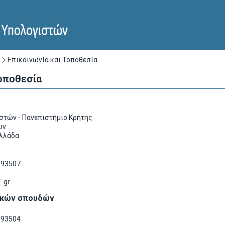
Επικοινωνία και Τοποθεσία
Τοποθεσία
στών - Πανεπιστήμιο Κρήτης
ών
Ελλάδα
393507
 gr
ακών σπουδών
393504