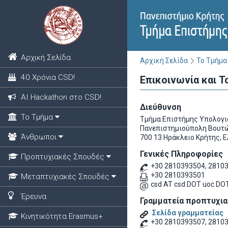
Αρχική Σελίδα
Αρχική Σελίδα
Το Τμήμα
40 Χρόνια CSD!
Επικοινωνία και 
ΑΙ Hackathon στο CSD!
Διεύθυνση
Το Τμήμα
Τμήμα Επιστήμης Υπολογι
Πανεπιστημιούπολη Βουτ
Άνθρωποι
700 13 Ηράκλειο Κρήτης, 
Γενικές Πληροφορίες
Προπτυχιακές Σπουδές
+30 2810393504, 2810
+30 2810393501
Μεταπτυχιακές Σπουδές
csd AT csd DOT uoc DOT
Έρευνα
Γραμματεία προπτυχι
Σελίδα γραμματείας
Κινητικότητα Erasmus+
+30 2810393507, 2810