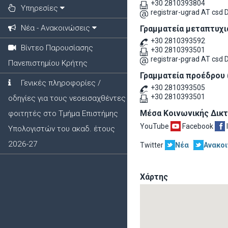
+30 2810393804
Υπηρεσίες
registrar-ugrad AT csd
Νέα - Ανακοινώσεις
Γραμματεία μεταπτυχ
+30 2810393592
Βίντεο Παρουσίασης
+30 2810393501
registrar-pgrad AT csd
Πανεπιστημίου Κρήτης
Γραμματεία προέδρου (
Γενικές πληροφορίες /
+30 2810393505
+30 2810393501
οδηγίες για τους νεοεισαχθέντες
Μέσα Κοινωνικής Δικ
φοιτητές στο Τμήμα Επιστήμης
YouTube
Facebook
Υπολογιστών του ακαδ. έτους
2026-27
Twitter
Νέα
Ανακοι
Χάρτης