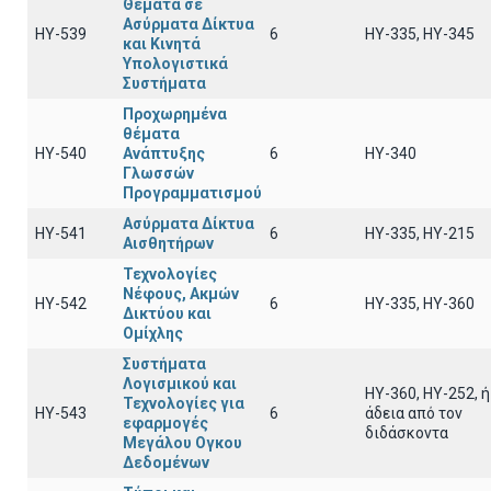
Θέματα σε
Ασύρματα Δίκτυα
HY-539
6
HY-335, HY-345
και Κινητά
Υπολογιστικά
Συστήματα
Προχωρημένα
θέματα
HY-540
Ανάπτυξης
6
ΗΥ-340
Γλωσσών
Προγραμματισμού
Ασύρματα Δίκτυα
ΗΥ-541
6
ΗΥ-335, HY-215
Αισθητήρων
Τεχνολογίες
Νέφους, Ακμών
ΗΥ-542
6
ΗΥ-335, ΗΥ-360
Δικτύου και
Ομίχλης
Συστήματα
Λογισμικού και
ΗΥ-360, ΗΥ-252, ή
Τεχνολογίες για
ΗΥ-543
6
άδεια από τον
εφαρμογές
διδάσκοντα
Μεγάλου Ογκου
Δεδομένων