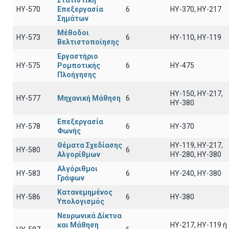
Στατιστική
HY-570
Επεξεργασία
6
HY-370, HY-217
Σημάτων
Μέθοδοι
ΗΥ-573
6
ΗΥ-110, HY-119
Βελτιστοποίησης
Εργαστήριο
HY-575
Ρομποτικής
6
HY-475
Πλοήγησης
HY-150, HY-217,
HY-577
Μηχανική Μάθηση
6
HY-380
Επεξεργασία
HY-578
6
HY-370
Φωνής
Θέματα Σχεδίασης
HY-119, HY-217,
HY-580
6
Αλγορίθμων
HY-280, HY-380
Αλγόριθμοι
HY-583
6
HY-240, HY-380
Γράφων
Κατανεμημένος
HY-586
6
ΗΥ-380
Υπολογισμός
Νευρωνικά Δίκτυα
και Μάθηση
HY-217, HY-119 ή