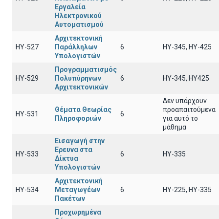
Εργαλεία
Ηλεκτρονικού
Αυτοματισμού
Αρχιτεκτονική
ΗΥ-527
Παράλληλων
6
HY-345, HY-425
Υπολογιστών
Προγραμματισμός
ΗΥ-529
Πολυπύρηνων
6
HY-345, HY425
Αρχιτεκτονικών
Δεν υπάρχουν
Θέματα Θεωρίας
προαπαιτούμενα
HY-531
6
Πληροφοριών
για αυτό το
μάθημα
Εισαγωγή στην
Ερευνα στα
ΗΥ-533
6
HY-335
Δίκτυα
Υπολογιστών
Αρχιτεκτονική
ΗΥ-534
Μεταγωγέων
6
HY-225, HY-335
Πακέτων
Προχωρημένα