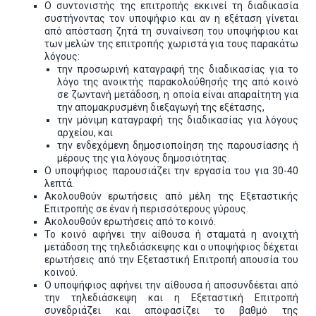
Ο συντονιστής της επιτροπής εκκινεί τη διαδικασία
συστήνοντας τον υποψήφιο και αν η εξέταση γίνεται
από απόσταση ζητά τη συναίνεση του υποψήφιου και
των μελών της επιτροπής χωριστά για τους παρακάτω
λόγους:
την προσωρινή καταγραφή της διαδικασίας για το
λόγο της ανοικτής παρακολούθησής της από κοινό
σε ζωντανή μετάδοση, η οποία είναι απαραίτητη για
την απομακρυσμένη διεξαγωγή της εξέτασης,
την μόνιμη καταγραφή της διαδικασίας για λόγους
αρχείου, και
την ενδεχόμενη δημοσιοποίηση της παρουσίασης ή
μέρους της για λόγους δημοσιότητας.
Ο υποψήφιος παρουσιάζει την εργασία του για 30-40
λεπτά.
Ακολουθούν ερωτήσεις από μέλη της Εξεταστικής
Επιτροπής σε έναν ή περισσότερους γύρους.
Ακολουθούν ερωτήσεις από το κοινό.
Το κοινό αφήνει την αίθουσα ή σταματά η ανοιχτή
μετάδοση της τηλεδιάσκεψης και ο υποψήφιος δέχεται
ερωτήσεις από την Εξεταστική Επιτροπή απουσία του
κοινού.
Ο υποψήφιος αφήνει την αίθουσα ή αποσυνδέεται από
την τηλεδιάσκεψη και η Εξεταστική Επιτροπή
συνεδριάζει και αποφασίζει το βαθμό της