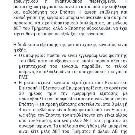
ερευνητικού ή αναπτυξιακού περιεχομένου. Η
μεταπτυχιακή εργασία εκπονείται κάτω από την επίβλεψη
και καθοδήγηση του Επόπτη. Η άμεση επίβλεψη και
καθοδήγηση της εργασίας μπορεί να ανατεθεί και σε τρίτο
πρόσωπο, κάτοχο διδακτορικού διπλώματος, μη μέλους
ΔΕΠ του Τμήματος, αλλά ο Επόπτης εξακολουθεί να έχει
την ευθύνη της πορείας εξέλιξης της εργασίας.
Η διαδικασία εξέτασης της μεταπτυχιακής εργασίας είναι
η εξής:
Ο υποψήφιος πρέπει να είναι εγγεγραμμένος φοιτητής
του ΠΜΣ κατά το εξάμηνο στο οποίο παρουσιάζει την
μεταπτυχιακή του εργασία, παραδίδει το τελικό
κείμενο, και ολοκληρώνει τις υποχρεώσεις του για το
ΠΜΣ.
Η μεταπτυχιακή εργασία εξετάζεται από Εξεταστική
Επιτροπή. Η Εξεταστική Επιτροπή ορίζεται το αργότερο
30 ημέρες πριν την ημερομηνία εξέτασης με
πρωτοβουλία του υποψηφίου και σε συνεννόηση με τον
Επόπτη. Η επιτροπή εξέτασης αποτελείται από 3 μέλη ή
4 αν ο επιβλέπων είναι διαφορετικό από τον Επόπτη,
ως εξής: τον Επόπτη, τον επιβλέποντα εάν είναι άλλος
από τον Επόπτη, και ένα μέλος ΔΕΠ του Τμήματος σε
συναφή περιοχή. Τα υπόλοιπα ένα ή δύο μέλη μπορεί να
είναι είτε μέλη ΔΕΠ του Τμήματος ή άλλου ΑΕΙ της