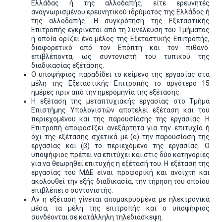
Ελλάδας ή της αλλοδαπής, είτε ερευνητές
αναγνωρισμένου ερευνητικού ιδρύματος της Ελλάδος ή
της αλλοδαπής. Η συγκρότηση της Εξεταστικής
Επιτροπής εγκρίνεται από τη Συνέλευση του Τμήματος
η οποία ορίζει ένα μέλος της Εξεταστικής Επιτροπής,
διαφορετικό από τον Επόπτη και τον πιθανό
επιβλέποντα, ως συντονιστή του τυπικού της
διαδικασίας εξέτασης.
Ο υποψήφιος παραδίδει το κείμενο της εργασίας στα
μέλη της Εξεταστικής Επιτροπής το αργότερο 15
ημέρες πριν από την ημερομηνία της εξέτασης.
Η εξέταση της μεταπτυχιακής εργασίας στο Τμήμα
Επιστήμης Υπολογιστών αποτελεί εξέταση και του
περιεχομένου και της παρουσίασης της εργασίας. Η
Επιτροπή αποφασίζει ανεξάρτητα για την επιτυχία ή
όχι της εξέτασης σχετικά με (α) την παρουσίαση της
εργασίας και (β) το περιεχόμενο της εργασίας. Ο
υποψήφιος πρέπει να επιτύχει και στις δύο κατηγορίες
για να θεωρηθεί επιτυχής η εξέτασή του. Η εξέταση της
εργασίας του ΜΔΕ είναι προφορική και ανοιχτή και
ακολουθεί την εξής διαδικασία, την τήρηση του οποίου
επιβλέπει ο συντονιστής:
Αν η εξέταση γίνεται απομακρυσμένα με ηλεκτρονικά
μέσα, τα μέλη της επιτροπής και ο υποψήφιος
συνδέονται σε κατάλληλη τηλεδιάσκεψη.