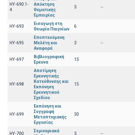
ΗΥ-690.1-
Απόκτηση
3
--
4
Θεματικής
Εμπειρίας
Εισαγωγή στη
ΗΥ-693
6
Θεωρία Παιγνίων
Εποπτευόμενη
ΗΥ-695
Μελέτη και
3
--
Αναφορά
Βιβλιογραφική
ΗΥ-697
15
Ερευνα
Αποτίμηση
Ερευνητικής
Κατεύθυνσης και
ΗΥ-698
15
Εκπόνηση
Ερευνητικού
Σχεδίου
Εκπόνηση και
Συγγραφή
ΗΥ-699
30
Μεταπτυχιακής
Εργασίας
Σεμιναριακά
ΗΥ-700
3
--