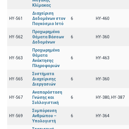
Μεγάλης
Κλίμακας
Διαχείριση
ΗΥ-561
Δεδομένων στον
6
ΗΥ-460
Παγκόσμιο Ιστό
Προχωρημένα
HY-562
Θέματα Βάσεων
6
HY-360
Δεδομένων
Προχωρημένα
Θέματα
ΗΥ-563
6
HY-463
Ανάκτησης
Πληροφοριών
Συστήματα
ΗΥ-565
Διαχείρισης
6
ΗΥ-360
Διεργασιών
Αναπαράσταση
ΗΥ-567
Γνώσης και
6
ΗΥ-380, ΗΥ-387
Συλλογιστική
Συμπόρευση
ΗΥ-569
Ανθρώπου –
6
ΗΥ-364
Υπολογιστή