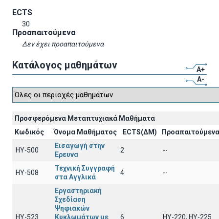
ECTS
30
Προαπαιτούμενα
Δεν έχει προαπαιτούμενα
Κατάλογος μαθημάτων
A+
A-
Προσφερόμενα Μεταπτυχιακά Μαθήματα
Κωδικός
Όνομα Μαθήματος
ECTS(ΔΜ)
Προαπαιτούμεν
Εισαγωγή στην
ΗΥ-500
2
--
Ερευνα
Τεχνική Συγγραφή
ΗΥ-508
4
--
στα Αγγλικά
Εργαστηριακή
Σχεδίαση
Ψηφιακών
ΗΥ-523
Κυκλωμάτων με
6
ΗΥ-220, ΗΥ-225