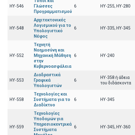
Τύποι και
ΗΥ-546
Γλώσσες
6
ΗΥ-255, ΗΥ-280
Προγραμματισμού
Αρχιτεκτονικές
Λογισμικού για το
ΗΥ-548
6
ΗΥ-335, ΗΥ-345
Υπολογιστικό
Νέφος
Τεχνητή
Νοημοσύνη και
ΗΥ-552
Μηχανική Μάθηση
6
ΗΥ-240
στην
Κυβερνοασφάλεια
Διαδραστικά
ΗΥ-358 ή άδεια
ΗΥ-553
Γραφικά
6
του διδάσκοντα
Υπολογιστών
Τεχνολογίες και
ΗΥ-558
Συστήματα για το
6
HY-345
Διαδίκτυο
Τεχνολογίες
Υποδομών για
Υπηρεσιοκεντρικά
HY-559
6
ΗΥ-345, ΗΥ-360
Συστήματα