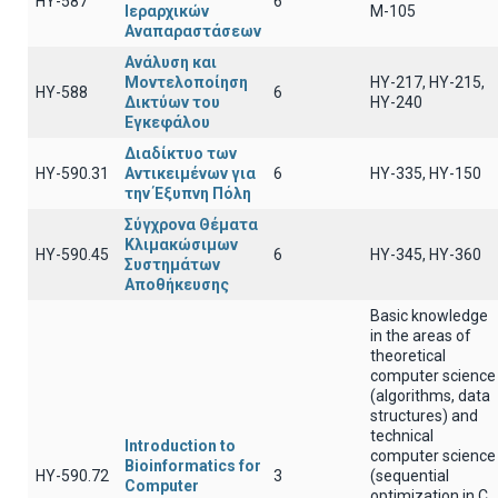
ΗΥ-587
6
Ιεραρχικών
Μ-105
Αναπαραστάσεων
Ανάλυση και
Μοντελοποίηση
ΗΥ-217, ΗΥ-215,
ΗΥ-588
6
Δικτύων του
ΗΥ-240
Εγκεφάλου
Διαδίκτυο των
ΗΥ-590.31
Αντικειμένων για
6
ΗΥ-335, ΗΥ-150
την Έξυπνη Πόλη
Σύγχρονα Θέματα
Κλιμακώσιμων
ΗΥ-590.45
6
HY-345, HY-360
Συστημάτων
Αποθήκευσης
Basic knowledge
in the areas of
theoretical
computer science
(algorithms, data
structures) and
technical
Introduction to
computer science
Bioinformatics for
ΗΥ-590.72
3
(sequential
Computer
optimization in C