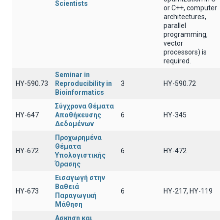
Scientists
or C++, computer
architectures,
parallel
programming,
vector
processors) is
required.
Seminar in
ΗΥ-590.73
Reproducibility in
3
ΗΥ-590.72
Bioinformatics
Σύγχρονα Θέματα
ΗΥ-647
Αποθήκευσης
6
ΗΥ-345
Δεδομένων
Προχωρημένα
Θέματα
HY-672
6
HY-472
Υπολογιστικής
Όρασης
Εισαγωγή στην
Βαθειά
ΗΥ-673
6
ΗΥ-217, ΗΥ-119
Παραγωγική
Μάθηση
Ασκηση και