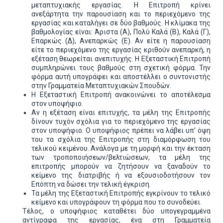
μεταπτυχιακής εργασίας. Η Επιτροπή κρίνει
ανεξάρτητα την παρουσίαση και το περιεχόμενο της
εργασίας και καταλήγει σε δύο βαθμούς. Η κλίμακα της
βαθμολογίας είναι: Άριστα (Α), Πολύ Καλά (Β), Καλά (Γ),
Επαρκώς (Δ), Ανεπαρκώς (Ε). Αν είτε η παρουσίαση
είτε το περιεχόμενο της εργασίας κριθούν ανεπαρκή, η
εξέταση θεωρείται ανεπιτυχής. Η Εξεταστική Επιτροπή
συμπληρώνει τους βαθμούς στη σχετική φόρμα. Την
φόρμα αυτή υπογράφει και αποστέλλει ο συντονιστής
στην Γραμματεία Μεταπτυχιακών Σπουδών.
Η Εξεταστική Επιτροπή ανακοινώνει το αποτέλεσμα
στον υποψήφιο.
Αν η εξέταση είναι επιτυχής, τα μέλη της Επιτροπής
δίνουν τυχόν σχόλια για το περιεχόμενο της εργασίας
στον υποψήφιο. Ο υποψήφιος πρέπει να λάβει υπ’ όψη
του τα σχόλια της Επιτροπής στη διαμόρφωση του
τελικού κειμένου. Ανάλογα με τη μορφή και την έκταση
των τροποποιήσεων/βελτιώσεων, τα μέλη της
επιτροπής μπορούν να ζητήσουν να ξαναδούν το
κείμενο της διατριβής ή να εξουσιοδοτήσουν τον
Επόπτη να δώσει την τελική έγκριση.
Τα μέλη της Εξεταστική Επιτροπής εγκρίνουν το τελικό
κείμενο και υπογράφουν τη φόρμα που το συνοδεύει.
Τέλος, ο υποψήφιος καταθέτει δύο υπογεγραμμένα
αντίγραφα της εργασίας, ένα στη Γραμματεία