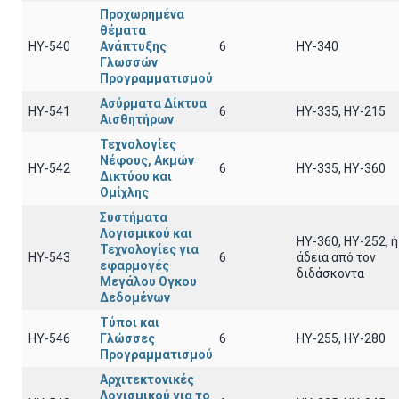
Προχωρημένα
θέματα
HY-540
Ανάπτυξης
6
ΗΥ-340
Γλωσσών
Προγραμματισμού
Ασύρματα Δίκτυα
ΗΥ-541
6
ΗΥ-335, HY-215
Αισθητήρων
Τεχνολογίες
Νέφους, Ακμών
ΗΥ-542
6
ΗΥ-335, ΗΥ-360
Δικτύου και
Ομίχλης
Συστήματα
Λογισμικού και
ΗΥ-360, ΗΥ-252, ή
Τεχνολογίες για
ΗΥ-543
6
άδεια από τον
εφαρμογές
διδάσκοντα
Μεγάλου Ογκου
Δεδομένων
Τύποι και
ΗΥ-546
Γλώσσες
6
ΗΥ-255, ΗΥ-280
Προγραμματισμού
Αρχιτεκτονικές
Λογισμικού για το