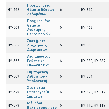
Προχωρημένα
HY-562
Θέματα Βάσεων
6
HY-360
Δεδομένων
Προχωρημένα
Θέματα
ΗΥ-563
6
HY-463
Ανάκτησης
Πληροφοριών
Συστήματα
ΗΥ-565
Διαχείρισης
6
ΗΥ-360
Διεργασιών
Αναπαράσταση
ΗΥ-567
Γνώσης και
6
ΗΥ-380, ΗΥ-387
Συλλογιστική
Συμπόρευση
ΗΥ-569
Ανθρώπου –
6
ΗΥ-364
Υπολογιστή
Στατιστική
HY-570
Επεξεργασία
6
HY-370, HY-217
Σημάτων
Μέθοδοι
ΗΥ-573
6
ΗΥ-110, HY-119
Βελτιστοποίησης