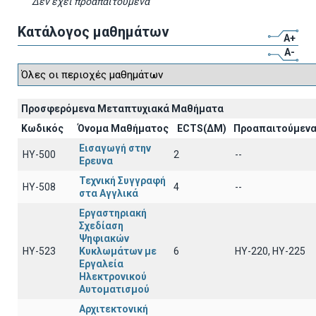
Δεν έχει προαπαιτούμενα
Κατάλογος μαθημάτων
A+
A-
Προσφερόμενα Μεταπτυχιακά Μαθήματα
Κωδικός
Όνομα Μαθήματος
ECTS(ΔΜ)
Προαπαιτούμεν
Εισαγωγή στην
ΗΥ-500
2
--
Ερευνα
Τεχνική Συγγραφή
ΗΥ-508
4
--
στα Αγγλικά
Εργαστηριακή
Σχεδίαση
Ψηφιακών
ΗΥ-523
Κυκλωμάτων με
6
ΗΥ-220, ΗΥ-225
Εργαλεία
Ηλεκτρονικού
Αυτοματισμού
Αρχιτεκτονική