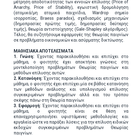
μέτρηση αποδοτικότητας των εννοιών επίλυσης (Price of
Anarchy, Price of Stability), εγωιστική δρομολόγηση
(ατομικά/μη ατομικά παιχνίδια, Wardrop σημείο
ισορροπίας, Braess paradox), σχεδιασμός μηχανισμών
(δημοπρασίες πρώτης τιμής, δημοπρασίες δεύτερης
τιμής), θεωρία αντιστοίχησης (Gale-Shapley αλγόριθμος).
Τέλος, θα συζητήσουμε εφαρμογές της θεωρίας παιγνίων
σε προβλήματα οικονομικών και ασύρματης δικτύωσης.
ΜΑΘΗΣΙΑΚΑ ΑΠΟΤΕΛΕΣΜΑΤΑ
1. Γνώση:
Έχοντας παρακολουθήσει και επιτύχει στο
μάθημα, ο φοιτητής έχει αποκτήσει γνώσεις στη
μοντελοποίηση προβλημάτων Θεωρίας παιγνίων και
μεθόδων επίλυσης αυτών.
2. Κατανόηση:
Έχοντας παρακολουθήσει και επιτύχει στο
μάθημα, ο φοιτητής έχει επιτύχει μία σε βάθος κατανόηση
των μεθόδων ανάλυσης και υπολογισμού επίλυσης
συγκεκριμένων προβλημάτων αλλά και του τρόπου
σκέψης πάνω στη Θεωρία παιγνίων.
3. Εφαρμογή:
Έχοντας παρακολουθήσει και επιτύχει στο
μάθημα, ο φοιτητής είναι σε θέση να
επαναχρησιμοποιήσει υφιστάμενες μεθοδολογίες και
εργαλεία ώστε να παράξει λύσεις για την επίλυση ειδικών
εκδοχών συγκεκριμένων προβλημάτων Θεωρίας
παιγνίων.