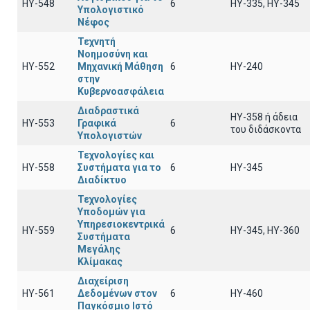
ΗΥ-548
6
ΗΥ-335, ΗΥ-345
Υπολογιστικό
Νέφος
Τεχνητή
Νοημοσύνη και
ΗΥ-552
Μηχανική Μάθηση
6
ΗΥ-240
στην
Κυβερνοασφάλεια
Διαδραστικά
ΗΥ-358 ή άδεια
ΗΥ-553
Γραφικά
6
του διδάσκοντα
Υπολογιστών
Τεχνολογίες και
ΗΥ-558
Συστήματα για το
6
HY-345
Διαδίκτυο
Τεχνολογίες
Υποδομών για
Υπηρεσιοκεντρικά
HY-559
6
ΗΥ-345, ΗΥ-360
Συστήματα
Μεγάλης
Κλίμακας
Διαχείριση
ΗΥ-561
Δεδομένων στον
6
ΗΥ-460
Παγκόσμιο Ιστό