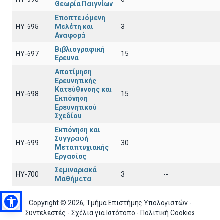
Θεωρία Παιγνίων
Εποπτευόμενη
ΗΥ-695
Μελέτη και
3
--
Αναφορά
Βιβλιογραφική
ΗΥ-697
15
Ερευνα
Αποτίμηση
Ερευνητικής
Κατεύθυνσης και
ΗΥ-698
15
Εκπόνηση
Ερευνητικού
Σχεδίου
Εκπόνηση και
Συγγραφή
ΗΥ-699
30
Μεταπτυχιακής
Εργασίας
Σεμιναριακά
ΗΥ-700
3
--
Μαθήματα
Copyright © 2026, Τμήμα Επιστήμης Υπολογιστών -
Συντελεστές
-
Σχόλια για Ιστότοπο
-
Πολιτική Cookies