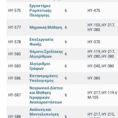
Εργαστήριο
HY-575
Ρομποτικής
6
HY-475
Πλοήγησης
HY-150, HY-217,
HY-577
Μηχανική Μάθηση
6
HY-380
Επεξεργασία
HY-578
6
HY-370
Φωνής
Θέματα Σχεδίασης
HY-119, HY-217,
HY-580
6
Αλγορίθμων
HY-280, HY-380
Αλγόριθμοι
HY-583
6
HY-240, HY-380
Γράφων
Κατανεμημένος
HY-586
6
ΗΥ-380
Υπολογισμός
Νευρωνικά Δίκτυα
και Μάθηση
HY-217, HY-119 ή
ΗΥ-587
6
Ιεραρχικών
Μ-105
Αναπαραστάσεων
Ανάλυση και
Μοντελοποίηση
ΗΥ-217, ΗΥ-215,
ΗΥ-588
6