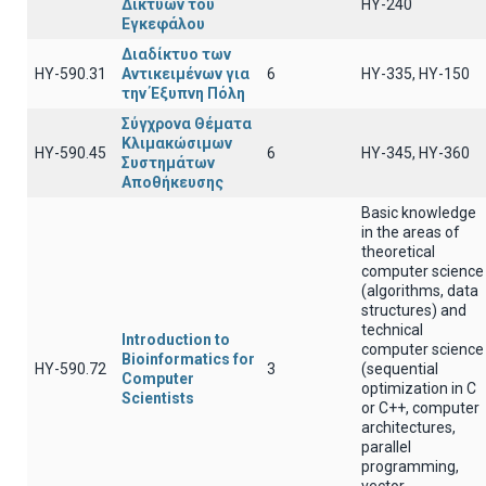
Δικτύων του
ΗΥ-240
Εγκεφάλου
Διαδίκτυο των
ΗΥ-590.31
Αντικειμένων για
6
ΗΥ-335, ΗΥ-150
την Έξυπνη Πόλη
Σύγχρονα Θέματα
Κλιμακώσιμων
ΗΥ-590.45
6
HY-345, HY-360
Συστημάτων
Αποθήκευσης
Basic knowledge
in the areas of
theoretical
computer science
(algorithms, data
structures) and
technical
Introduction to
computer science
Bioinformatics for
ΗΥ-590.72
3
(sequential
Computer
optimization in C
Scientists
or C++, computer
architectures,
parallel
programming,