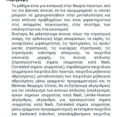
Το μάθημα είναι μια εισαγωγή στην θεωρία παιγνίων, από
τις πιο βασικές έννοιες σε πιο προχωρημένες οι οποίες
μπορούν να χρησιμοποιηθούν στην μοντελοποίηση και
στην επίλυση προβλημάτων που είναι χαρακτηριστικά
στις ασύρματες επικοινωνίες, στην επιστήμη των
υπολογιστών και στα οικονομικά.
Ιδιαίτερα, θα μελετήσουμε έννοιες όπως την στρατηγική
σκέψη, την ορθολογική λήψη αποφάσεων, τα κέρδη, τις
συναρτήσεις ωφελιμότητας, τις προτιμήσεις, τις αγνές/
μικτές στρατηγικές, τις κυρίαρχες στρατηγικές, τις
στρατηγικές καλύτερης απόκρισης, τα παιχνίδια
κανονικής μορφής, τις έννοιες επίλυσης
((προσεγγιστικά) σημεία ισορροπίας κατά Nash,
Correlated σημεία ισορροπίας), παραδείγματα παιχνιδιών
(συμμετρικά παιχνίδια δύο παικτών, παιχνίδια μηδενικού
αθροίσματος), μοντελοποίηση των παιχνιδιών μηδενικού
αθροίσματος μέσω γραμμικού προγραμματισμού και το
Minimax θεώρημα. Επίσης, θα συζητήσουμε αλγόριθμους
για τον υπολογισμό των εννοιών επίλυσης (υπολογισμός
αγνών σημείων ισορροπίας κατά Nash, Lemke-Howson
αλγόριθμος, αλγόριθμοι για προσεγγιστικά σημεία
ισορροπίας κατά Nash, Correlated σημεία ισορροπίας
μέσω γραμμικού προγραμματισμού), εκτεταμένα παιχνίδια
και backward induction, επαναλαμβανόμενα παιχνίδια,