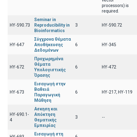
vector
processors) is
required.
Seminar in
ΗΥ-590.73
Reproducibility in
3
ΗΥ-590.72
Bioinformatics
Σύγχρονα Θέματα
ΗΥ-647
Αποθήκευσης
6
ΗΥ-345
Δεδομένων
Προχωρημένα
Θέματα
HY-672
6
HY-472
Υπολογιστικής
Όρασης
Εισαγωγή στην
Βαθειά
ΗΥ-673
6
ΗΥ-217, ΗΥ-119
Παραγωγική
Μάθηση
Ασκηση και
ΗΥ-690.1-
Απόκτηση
3
--
4
Θεματικής
Εμπειρίας
Εισαγωγή στη
ΗΥ-693
6