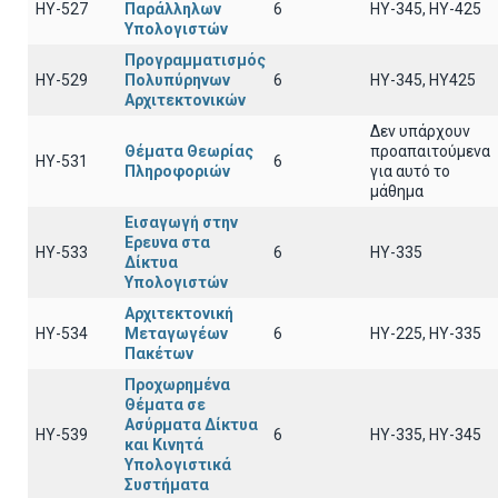
ΗΥ-527
Παράλληλων
6
HY-345, HY-425
Υπολογιστών
Προγραμματισμός
ΗΥ-529
Πολυπύρηνων
6
HY-345, HY425
Αρχιτεκτονικών
Δεν υπάρχουν
Θέματα Θεωρίας
προαπαιτούμενα
HY-531
6
Πληροφοριών
για αυτό το
μάθημα
Εισαγωγή στην
Ερευνα στα
ΗΥ-533
6
HY-335
Δίκτυα
Υπολογιστών
Αρχιτεκτονική
ΗΥ-534
Μεταγωγέων
6
HY-225, HY-335
Πακέτων
Προχωρημένα
Θέματα σε
Ασύρματα Δίκτυα
HY-539
6
HY-335, HY-345
και Κινητά
Υπολογιστικά
Συστήματα