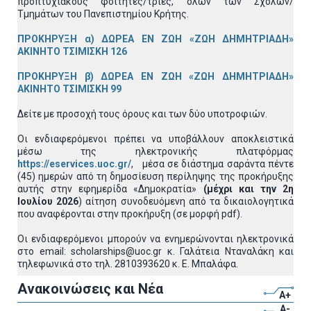
προπτυχιακούς φοιτητές/τριες, όλων των Σχολών/
Τμημάτων του Πανεπιστημίου Κρήτης.
ΠΡΟΚΗΡΥΞΗ α) ΔΩΡΕΑ ΕΝ ΖΩΗ «ΖΩΗ ΔΗΜΗΤΡΙΑΔΗ»
ΑΚΙΝΗΤΟ ΤΣΙΜΙΣΚΗ 126
ΠΡΟΚΗΡΥΞΗ β) ΔΩΡΕΑ ΕΝ ΖΩΗ «ΖΩΗ ΔΗΜΗΤΡΙΑΔΗ»
ΑΚΙΝΗΤΟ ΤΣΙΜΙΣΚΗ 99
Δείτε με προσοχή τους όρους και των δύο υποτροφιών.
Οι ενδιαφερόμενοι πρέπει να υποβάλλουν αποκλειστικά
μέσω της ηλεκτρονικής πλατφόρμας
https://eservices.uoc.gr/
, μέσα σε διάστημα σαράντα πέντε
(45) ημερών από τη δημοσίευση περίληψης της προκήρυξης
αυτής στην εφημερίδα «Δημοκρατία»
(μέχρι και την 2η
Ιουλίου 2026
) αίτηση συνοδευόμενη από τα δικαιολογητικά
που αναφέρονται στην προκήρυξη (σε μορφή pdf).
Οι ενδιαφερόμενοι μπορούν να ενημερώνονται ηλεκτρονικά
στο email: scholarships@uoc.gr κ. Γαλάτεια Νταναλάκη και
τηλεφωνικά στο τηλ. 2810393620 κ. Ε. Μπαλάφα.
Ανακοινώσεις και Νέα
A+
A-