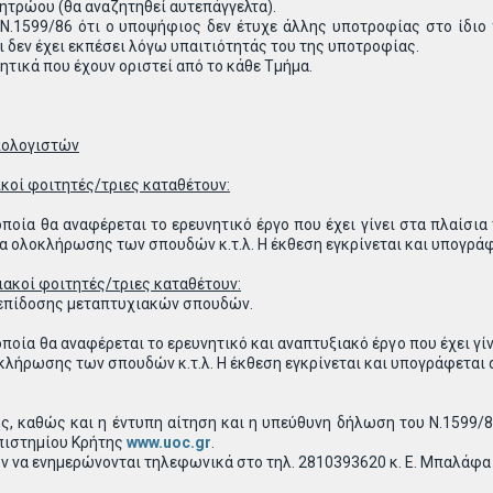
τρώου (θα αναζητηθεί αυτεπάγγελτα).
.1599/86 ότι ο υποψήφιος δεν έτυχε άλλης υποτροφίας στο ίδιο χ
 δεν έχει εκπέσει λόγω υπαιτιότητάς του της υποτροφίας.
ητικά που έχουν οριστεί από το κάθε Τμήμα.
πολογιστών
κοί φοιτητές/τριες καταθέτουν:
ποία θα αναφέρεται το ερευνητικό έργο που έχει γίνει στα πλαίσια
μα ολοκλήρωσης των σπουδών κ.τ.λ. Η έκθεση εγκρίνεται και υπογρά
ακοί φοιτητές/τριες καταθέτουν:
 επίδοσης μεταπτυχιακών σπουδών.
ποία θα αναφέρεται το ερευνητικό και αναπτυξιακό έργο που έχει γί
κλήρωσης των σπουδών κ.τ.λ. Η έκθεση εγκρίνεται και υπογράφεται 
ς, καθώς και η έντυπη αίτηση και η υπεύθυνη δήλωση του Ν.1599/
πιστημίου Κρήτης
www.uoc.gr
.
ν να ενημερώνονται τηλεφωνικά στο τηλ. 2810393620 κ. Ε. Μπαλάφα