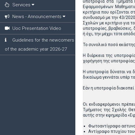
υποτροφία στα Τμήματα 
Services
Εφαρμοσμένων Μαθηματικ
κριτήρια που ορίζονται σ
News - Announcements
συνδυασμό με την 43/2020
Σχολών με κριτήριο για τ
Uoc Presentation Video
υποτροφίες, βραβεύσεις, 
ή όχι, την μέχρι τότε απ
Guidelines for the newcomers
Το συνολικό ποσό εκάστης 
of the academic year 2026-27
Η διάρκεια της υποτροφία
χορήγηση της υποτροφίας δ
Η υποτροφία δύναται να δ
δικαίωμα γεννάται υπέρ τ
Εάν η υποτροφία διακοπεί
Οι ενδιαφερόμενοι πρέπε
Τμήματος της Σχολής Θετ
αυτής στην εφημερίδα «Εφ
Φωτοαντίγραφο αστυνομι
Αντίγραφο πτυχίου του