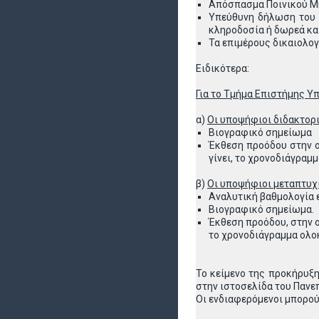
Απόσπασμα Ποινικού Μη
Υπεύθυνη δήλωση του Ν
κληροδοσία ή δωρεά και
Τα επιμέρους δικαιολογ
Ειδικότερα:
Για το Τμήμα Επιστήμης Υ
α)
Οι υποψήφιοι διδακτορι
Βιογραφικό σημείωμα
Έκθεση προόδου στην ο
γίνει, το χρονοδιάγραμ
β)
Οι υποψήφιοι μεταπτυχι
Αναλυτική βαθμολογία
Βιογραφικό σημείωμα.
Έκθεση προόδου, στην ο
το χρονοδιάγραμμα ολο
Το κείμενο της προκήρυξη
στην ιστοσελίδα του Πανε
Οι ενδιαφερόμενοι μπορού