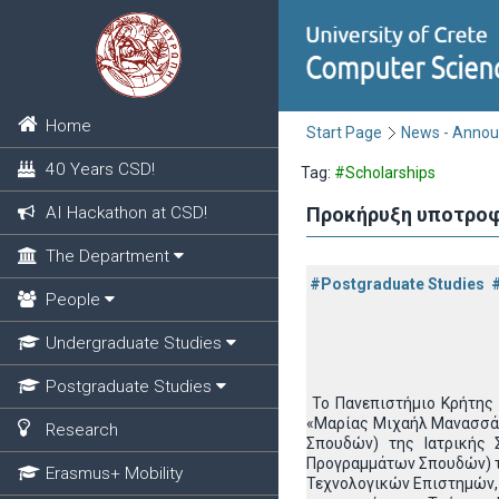
Home
Start Page
News - Anno
40 Years CSD!
Tag:
#Scholarships
AI Hackathon at CSD!
Προκήρυξη υποτροφ
The Department
#Postgraduate Studies
People
Undergraduate Studies
Postgraduate Studies
Το Πανεπιστήμιο Κρήτης 
«Μαρίας Μιχαήλ Μανασσάκ
Research
Σπουδών) της Ιατρικής 
Προγραμμάτων Σπουδών) τ
Erasmus+ Mobility
Τεχνολογικών Επιστημών,