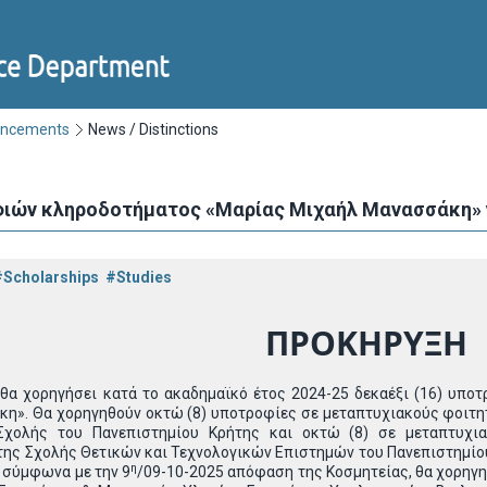
uncements
News / Distinctions
ιών κληροδοτήματος «Μαρίας Μιχαήλ Μανασσάκη» γι
#Scholarships
#Studies
ΠΡΟΚΗΡΥΞ
θα χορηγήσει κατά το ακαδημαϊκό έτος 2024-25 δεκαέξι (16) υποτ
η». Θα χορηγηθούν οκτώ (8) υποτροφίες σε μεταπτυχιακούς φοιτ
Σχολής του Πανεπιστημίου Κρήτης και οκτώ (8) σε μεταπτυχι
ης Σχολής Θετικών και Τεχνολογικών Επιστημών του Πανεπιστημίου
η
 σύμφωνα με την 9
/09-10-2025 απόφαση της Κοσμητείας, θα χορηγηθ