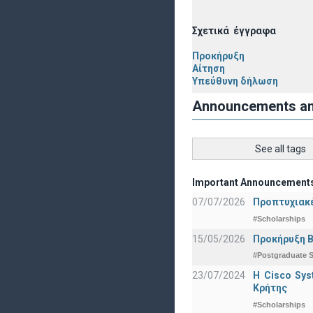
Σχετικά έγγραφα
Προκήρυξη
Αίτηση
Υπεύθυνη δήλωση
Announcements a
See all tags
Important Announcement
07/07/2026
Προπτυχιακέ
#Scholarships
15/05/2026
Προκήρυξη Β
#Postgraduate S
23/07/2024
Η Cisco Sy
Κρήτης
#Scholarships