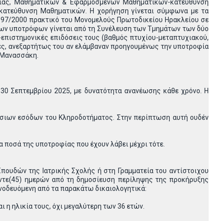
γίας, Μαθηματικών & Εφαρμοσμένων Μαθηματικών-κατεύθυνση
ατεύθυνση Μαθηματικών. Η χορήγηση γίνεται σύμφωνα με τα
. 197/2000 πρακτικό του Μονομελούς Πρωτοδικείου Ηρακλείου σε
 των υποτρόφων γίνεται από τη Συνέλευση των Τμημάτων των δύο
-επιστημονικές επιδόσεις τους (βαθμός πτυχίου-μεταπτυχιακού,
ντες, ανεξαρτήτως του αν ελάμβαναν προηγουμένως την υποτροφία
ν Μανασσάκη.
0 Σεπτεμβρίου 2025, με δυνατότητα ανανέωσης κάθε χρόνο. Η
τήσιων εσόδων του Κληροδοτήματος. Στην περίπτωση αυτή ουδέν
α ποσά της υποτροφίας που έχουν λάβει μέχρι τότε.
πουδών της Ιατρικής Σχολής ή στη Γραμματεία του αντίστοιχου
ντε(45) ημερών από τη δημοσίευση περίληψης της προκήρυξης
οδευόμενη από τα παρακάτω δικαιολογητικά:
 η ηλικία τους, όχι μεγαλύτερη των 36 ετών.