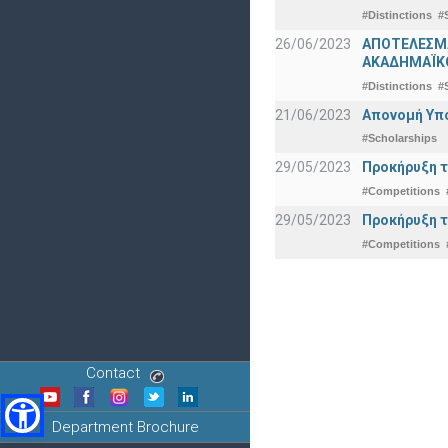
#Distinctions
#
26/06/2023
ΑΠΟΤΕΛΕΣΜΑ
ΑΚΑΔΗΜΑΪΚΟ
#Distinctions
#
21/06/2023
Απονομή Υπ
#Scholarships
29/05/2023
Προκήρυξη τ
#Competitions
29/05/2023
Προκήρυξη τ
#Competitions
Contact
Department Brochure