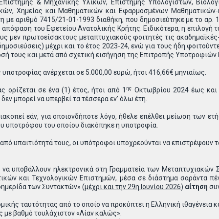
Επιστήμης & Μηχανικής Υλικών, Επιστήμης Υπολογιστών, Βιολο
ών, Χημείας και Μαθηματικών και Εφαρμοσμένων Μαθηματικών-κ
τη με αριθμό 7415/21-01-1993 διαθήκη, που δημοσιεύτηκε με το αρ
 απόφαση του Εφετείου Ανατολικής Κρήτης. Ειδικότερα, η επιλογή
ους μεν πρωτοείσακτους μεταπτυχιακούς φοιτητές τις ακαδημαϊκές
δημοσιεύσεις) μέχρι και το έτος 2023-24, ενώ για τους ήδη φοιτού
όδοσή τους και μετά από σχετική εισήγηση της Επιτροπής Υποτροφιώ
υποτροφίας ανέρχεται σε 5.000,00 ευρώ, ήτοι 416,66€ μηνιαίως.
ης
ς ορίζεται σε ένα (1) έτος, ήτοι από 1
Οκτωβρίου 2024 έως και 3
εν μπορεί να υπερβεί τα τέσσερα εν’ όλω έτη.
ιακοπεί εάν, για οποιονδήποτε λόγο, ήθελε επέλθει μείωση των ε
ου υποτρόφου του οποίου διακόπηκε η υποτροφία.
 από υπαιτιότητά τους, οι υπότροφοι υποχρεούνται να επιστρέψουν τ
ι να υποβάλλουν ηλεκτρονικά στη Γραμματεία των Μεταπτυχιακών Σ
ικών και Τεχνολογικών Επιστημών, μέσα σε διάστημα σαράντα πέ
ημερίδα των Συντακτών» (
μέχρι και την 29η Ιουνίου 2026
)
αίτηση
συν
κής ταυτότητας από το οποίο να προκύπτει η Ελληνική ιθαγένεια και
ς με βαθμό τουλάχιστον «Λίαν καλώς».