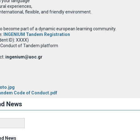
n your language
ral experiences,
ternational, flexible, and friendly environment.
 to become part of a dynamic european learning community.
e:
INGENIUM Tandem Registration
dent ID): XXXX)
f Conduct of Tandem platform
ct:
ingenium@uoc.gr
to.jpg
ndem Code of Conduct.pdf
nd News
nd News