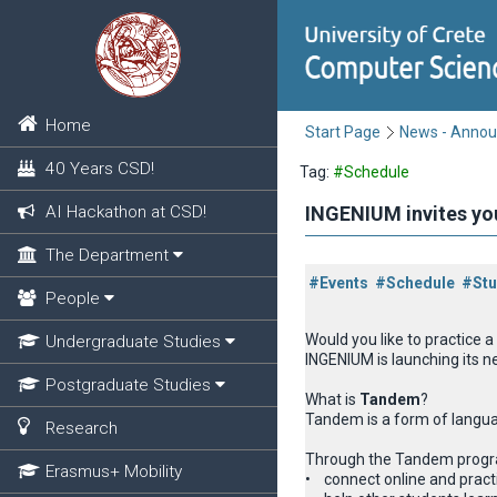
Home
Start Page
News - Anno
40 Years CSD!
Tag:
#Schedule
AI Hackathon at CSD!
INGENIUM invites y
The Department
#Events
#Schedule
#Stu
People
Would you like to practice 
Undergraduate Studies
INGENIUM is launching its 
Postgraduate Studies
What is
Tandem
?
Tandem is a form of languag
Research
Through the Tandem progr
Erasmus+ Mobility
• connect online and practi