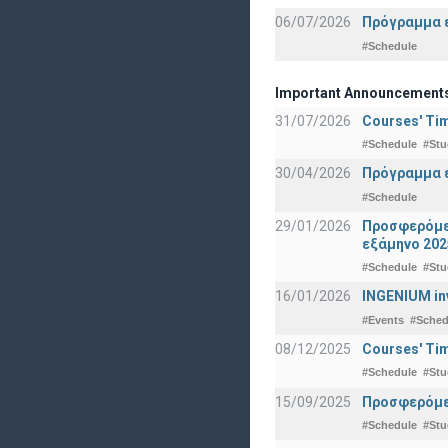
06/07/2026
Πρόγραμμα ε
#Schedule
Important Announcement
31/07/2026
Courses' Tim
#Schedule
#Stu
30/04/2026
Πρόγραμμα ε
#Schedule
29/01/2026
Προσφερόμεν
εξάμηνο 202
#Schedule
#Stu
16/01/2026
INGENIUM in
#Events
#Sched
08/12/2025
Courses' Tim
#Schedule
#Stu
15/09/2025
Προσφερόμεν
#Schedule
#Stu