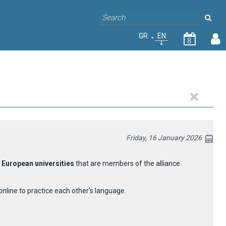
GR
EN
8
Friday, 16 January 2026
 European universities
that are members of the alliance.
nline to practice each other's language.