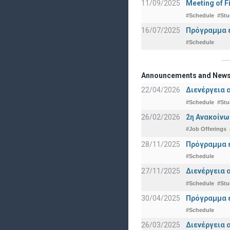
11/09/2025
Meeting of F
#Schedule
#Stu
16/07/2025
Πρόγραμμα ε
#Schedule
Announcements and New
22/04/2026
Διενέργεια 
#Schedule
#Stu
26/02/2026
2η Ανακοίνω
#Job Offerings
28/11/2025
Πρόγραμμα ε
#Schedule
27/11/2025
Διενέργεια 
#Schedule
#Stu
30/04/2025
Πρόγραμμα ε
#Schedule
26/03/2025
Διενέργεια 