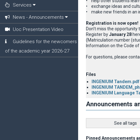
• help other students lear
Services
• exchange ideas and cultu
• make new friends in an in
News - Announcements
Registration is now open!
Don't miss the opportunity
Uoc Presentation Video
Register by
January 28
her
(Matriculation number (stu
Guidelines for the newcomers
Information on the Code o
of the academic year 2026-27
For questions, please conta
Files
INGENIUM Tandem.pdf
INGENIUM TANDEM_pho
INGENIUM Language Ta
Announcements a
See all tags
Pinned Announcements a