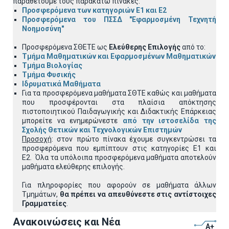
παραθέτουμε τους παρακάτω πίνακες:
Προσφερόμενα των κατηγοριών
Ε1 και Ε2
Προσφερόμενα του ΠΣΣΔ "Εφαρμοσμένη Τεχνητή
Νοημοσύνη"
Προσφερόμενα ΣΘΕΤΕ ως
Ελεύθερης Επιλογής
από το:
Τμήμα Μαθηματικών και Εφαρμοσμένων Μαθηματικών
Τμήμα Βιολογίας
Τμήμα Φυσικής
Ιδρυματικά Μαθήματα
Για τα προσφερόμενα μαθήματα
ΣΘΤΕ καθώς και μαθήματα
που προσφέρονται στα πλαίσια απόκτησης
πιστοποιητικού Παιδαγωγικής και Διδακτικής Επάρκειας
μπορείτε να ενημερώνεστε
από την ιστοσελίδα της
Σχολής Θετικών και Τεχνολογικών Επιστημών
Προσοχή
: στον πρώτο πίνακα έχουμε συγκεντρώσει τα
προσφερόμενα που εμπίπτουν στις κατηγορίες Ε1 και
Ε2.
Όλα τα υπόλοιπα προσφερόμενα μαθήματα αποτελούν
μαθήματα ελεύθερης επιλογής.
Για πληροφορίες που αφορούν σε μαθήματα άλλων
Τμημάτων,
θα πρέπει να απευθύνεστε στις αντίστοιχες
Γραμματείες
.
Ανακοινώσεις και Νέα
A+